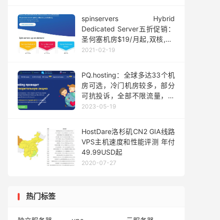
$30起
spinservers Hybrid
Dedicated Server五折促销：
圣何塞机房$19/月起,双核,8G
内存,200G SSD,10TB月流量
2021-02-19
PQ.hosting：全球多达33个机
房可选，冷门机房较多，部分
可抗投诉，全部不限流量，月
付€4.77起
2023-05-19
HostDare洛杉矶CN2 GIA线路
VPS主机速度和性能评测 年付
49.99USD起
2020-07-27
热门标签