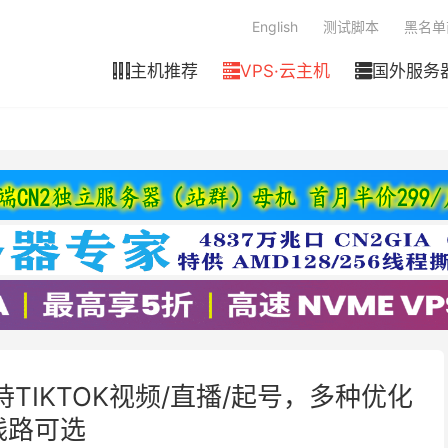
English
测试脚本
黑名单
主机推荐
VPS·云主机
国外服务



持TIKTOK视频/直播/起号，多种优化
线路可选