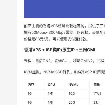
丽萨主机的香港VPS还是比较稳定的，提供了三网
拥有50Mbps~300Mbps带宽可以选择，最低配
价格是88元/月，可以使用支付宝付款。
香港VPS + ISP类IP/原生IP +三网CMI
去程：电信CN2、联通CUII、移动CMIN2，回程
KVM虚拟，NVMe SSD阵列，IP纯净/ISP IP解
内存
CPU
NVMe
流量
1G
1核
10G
1T/月
1G
1核
20G
3T/月