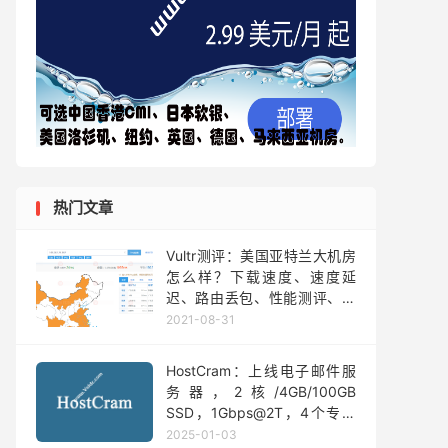
热门文章
Vultr测评：美国亚特兰大机房
怎么样？下载速度、速度延
迟、路由丢包、性能测评、流
媒体解锁
2021-08-31
HostCram：上线电子邮件服
务器，2核/4GB/100GB
SSD，1Gbps@2T，4个专用
IP，最高可达256个IP，月付
2025-01-03