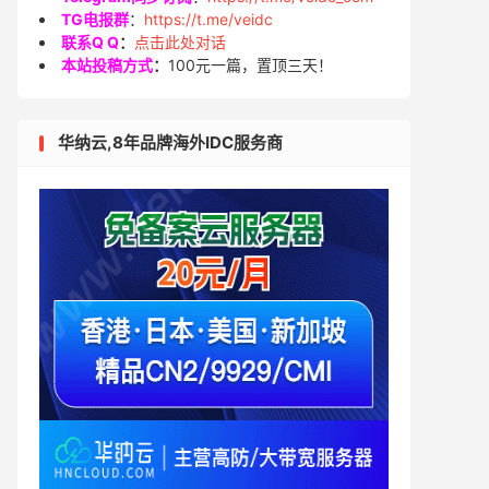
TG电报群
：
https://t.me/veidc
联系Q Q
：
点击此处对话
本站投稿方式
：
100元一篇，置顶三天！
华纳云,8年品牌海外IDC服务商