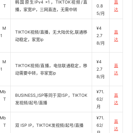
韩国原生IPv4 x1，TIKTOK视频/直
直
2 T
0.8
播，家宽IP，三网直连，无需中转
达
5/月
0 M
¥4
TIKTOK视频/直播，无大陆优化,联通移
直
1
2.7
动稳定，家宽ip
达
8/月
0 M
¥4
TIKTOK视频/直播，电信联通稳定，移
直
1
2.7
动需要中转，非家宽ip
达
8/月
 Mb
¥71.
BUSINESS_ISP等同于双ISP，TIKTOK
直
1 T
62/
发视频/起号/直播
达
月
 Mb
¥71.
直
1 T
双 ISP IP，TIKTOK发视频/起号/直播
62/
达
月