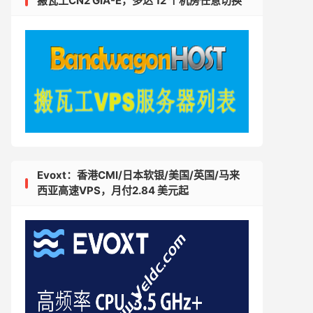
搬瓦工CN2 GIA-E，多达 12 个机房任意切换
Evoxt：香港CMI/日本软银/美国/英国/马来
西亚高速VPS，月付2.84 美元起