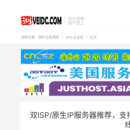
站长视角
用户至上
当前位置：
国外主机测评
VPS·云主机
正文


双ISP/原生IP服务器推荐，支