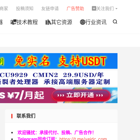

商家
投稿须知
友链申请
广告赞助
关注我们

器
技术教程
其它资源
行业资讯




联系我们
欢迎骚扰：承接代付、投稿、广告合作！
Telegram同步订阅
：
https://t.me/veidc_com