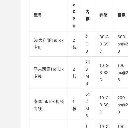
v
C
内
型号
存储
带宽
P
存
U
2
30 G
500
澳大利亚TikTok
2
G
B SS
ps@
专用
核
B
D
B
76
10 G
100
马来西亚TikTOk
2
8
B SS
ps@
专线
核
M
D
B
B
51
10 G
200
泰国TikTok视频
1
2
B SS
ps@
专线
核
M
D
B
B
1
10 G
100