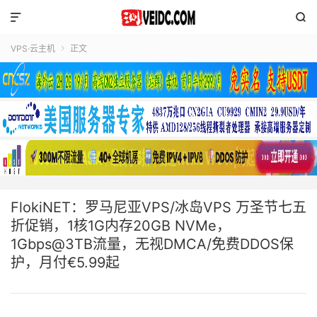


VPS·云主机
正文

FlokiNET：罗马尼亚VPS/冰岛VPS 万圣节七五
折促销，1核1G内存20GB NVMe，
1Gbps@3TB流量，无视DMCA/免费DDOS保
护，月付€5.99起