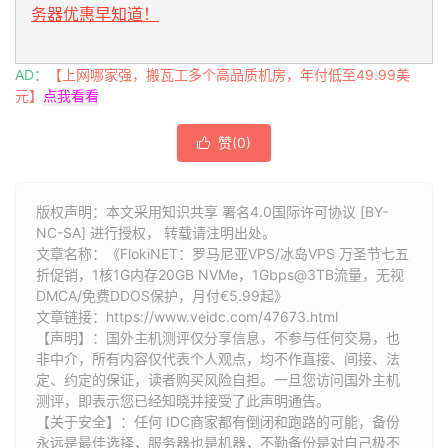
务器优惠早知道！
AD：
【上网哪家强，搬瓦工多个高品质机房，年付低至49.99美
元】
点我看看
赞(
0
)

版权声明：本文采用知识共享 署名4.0国际许可协议 [BY-
NC-SA] 进行授权， 转载请注明出处。
文章名称：《FlokiNET：罗马尼亚VPS/冰岛VPS 万圣节七五
折促销，1核1G内存20GB NVMe，1Gbps@3TB流量，无视
DMCA/免费DDOS保护，月付€5.99起》
文章链接：
https://www.veidc.com/47673.html
【声明】：国外主机测评仅分享信息，不参与任何交易，也
非中介，所有内容仅代表个人观点，均不作直接、间接、法
定、约定的保证，读者购买风险自担。一旦您访问国外主机
测评，即表示您已经知晓并接受了此声明通告。
【关于安全】：任何 IDC商家都有倒闭和跑路的可能，备份
永远是最佳选择，服务器也是机器，不勤备份是对自己极不