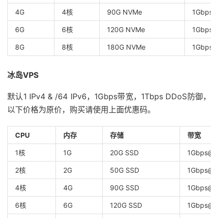
4G
4核
90G NVMe
1Gbps
6G
6核
120G NVMe
1Gbps@
8G
8核
180G NVMe
1Gbps
冰岛VPS
默认1 IPv4 & /64 IPv6，1Gbps带宽，1Tbps DDoS防御，
以下价格为原价，购买请使用上面优惠码。
CPU
内存
存储
带宽
1核
1G
20G SSD
1Gbps@
2核
2G
50G SSD
1Gbps@
4核
4G
90G SSD
1Gbps@
6核
6G
120G SSD
1Gbps@1