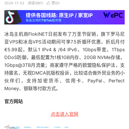
2024-11-02
阅读(991)
赞(
0
)

冰岛主机商FlokiNET日前发布了万圣节促销，旗下罗马尼
亚VPS和冰岛VPS活动期间可享7.5折循环优惠，折后月付
€5.99起，默认1 IPv4 & /64 IPv6，1Gbps带宽，1Tbps
DDoS防御，最低配置为1核1GB内存、20GB NVMe存储，
1Gbps@3TB月流量；商家遵守严格的欧盟隐私保护法，支
持匿名，无视DMCA抗版权投诉，比较适合做外贸业务的小
伙伴们，支持加密货币、信用卡、PayPal、Perfect
Money、银联等付款方式。
官方网站
点击进入官网