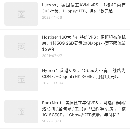
Luxvps：德国便宜KVM VPS，1核4G内存
30G存储，1Gbps@1TB，月付3欧元起
2022-11-08
Hostiger 16G大内存特价VPS：伊斯坦布尔机
房，1核50G SSD硬盘200Mbps带宽不限流量
$59/年
2021-07-27
Hytron：香港VPS，1Gbps大带宽，线路为
CDN77+Cogent+HKIX+EIE，月付1美元起
2023-03-04
RackNerd：美国便宜年付VPS ，可选西雅图/
洛杉矶/圣何塞/芝加哥/纽约等机房，1核
1G15GSSD，1Gbpw@2TB流量，年付$12.99
起
2022-06-16