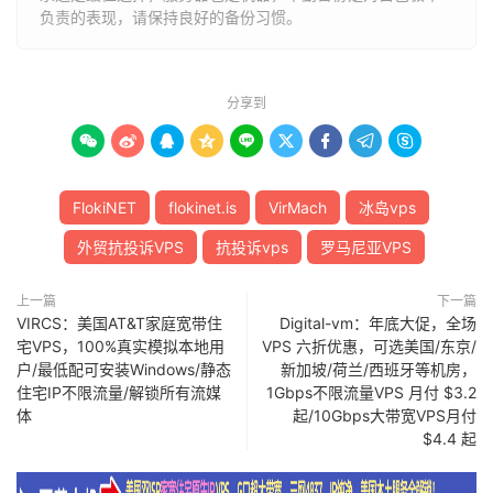
负责的表现，请保持良好的备份习惯。
分享到









FlokiNET
flokinet.is
VirMach
冰岛vps
外贸抗投诉VPS
抗投诉vps
罗马尼亚VPS
上一篇
下一篇
VIRCS：美国AT&T家庭宽带住
Digital-vm：年底大促，全场
宅VPS，100%真实模拟本地用
VPS 六折优惠，可选美国/东京/
户/最低配可安装Windows/静态
新加坡/荷兰/西班牙等机房，
住宅IP不限流量/解锁所有流媒
1Gbps不限流量VPS 月付 $3.2
体
起/10Gbps大带宽VPS月付
$4.4 起