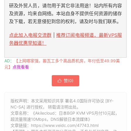
研及外贸人员，请勿用于其它非法用途！站内所有内容
及资源，均来自网络。本站自身不提供任何资源的储存
及下载，若无意侵犯到您的权利，请及时与我们联系。
点此加入电报交流群
|
推荐订阅电报频道，最新VPS服
务器优惠早知道！
AD：
【上网哪家强，搬瓦工多个高品质机房，年付低至49.99美
元】
点我看看
赞(
0
)

版权声明：本文采用知识共享 署名4.0国际许可协议 [BY-
NC-SA] 进行授权， 转载请注明出处。
文章名称：《Akilecloud：日本BGP KVM VPS月付10元起，
超流量限速10Mbps，DNS解锁日本流媒体》
文章链接：
https://www.veidc.com/47743.html