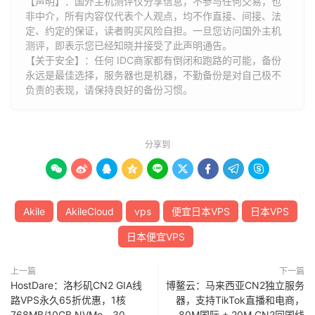
【声明】：国外主机测评仅分享信息，不参与任何交易，也
非中介，所有内容仅代表个人观点，均不作直接、间接、法
定、约定的保证，读者购买风险自担。一旦您访问国外主机
测评，即表示您已经知晓并接受了此声明通告。
【关于安全】：任何 IDC商家都有倒闭和跑路的可能，备份
永远是最佳选择，服务器也是机器，不勤备份是对自己极不
负责的表现，请保持良好的备份习惯。
分享到









Akile
AkileCloud
vps
便宜日本VPS
日本VPS
日本便宜VPS
上一篇
下一篇
HostDare：洛杉矶CN2 GIA线
博鳌云：马来西亚CN2独立服务
路VPS永久65折优惠，1核
器，支持TikTok直播和电商，
768MB/10GB NVMe，30
80M国际 + 20M CN2回国线