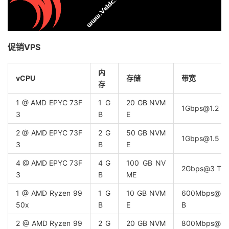
促销VPS
内
vCPU
存储
带宽
存
1 @ AMD EPYC 73F
1 G
20 GB NVM
1Gbps@1.2 T
3
B
E
2 @ AMD EPYC 73F
2 G
50 GB NVM
1Gbps@1.5 T
3
B
E
4 @ AMD EPYC 73F
4 G
100 GB NV
2Gbps@3 TB
3
B
ME
1 @ AMD Ryzen 99
1 G
10 GB NVM
600Mbps@1 
50x
B
E
B
2 @ AMD Ryzen 99
2 G
20 GB NVM
800Mbps@1.