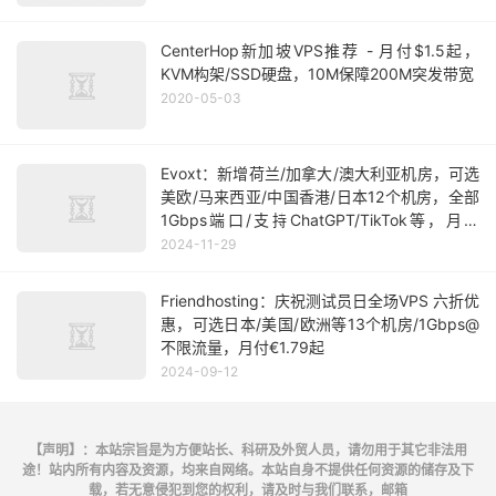
CenterHop新加坡VPS推荐 - 月付$1.5起，
KVM构架/SSD硬盘，10M保障200M突发带宽
2020-05-03
Evoxt：新增荷兰/加拿大/澳大利亚机房，可选
美欧/马来西亚/中国香港/日本12个机房，全部
1Gbps端口/支持ChatGPT/TikTok等，月付
$2.84起
2024-11-29
Friendhosting：庆祝测试员日全场VPS 六折优
惠，可选日本/美国/欧洲等13个机房/1Gbps@
不限流量，月付€1.79起
2024-09-12
【声明】：本站宗旨是为方便站长、科研及外贸人员，请勿用于其它非法用
途！站内所有内容及资源，均来自网络。本站自身不提供任何资源的储存及下
载，若无意侵犯到您的权利，请及时与我们联系，邮箱