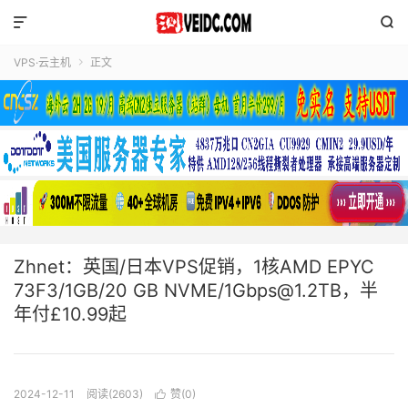


VPS·云主机
正文

Zhnet：英国/日本VPS促销，1核AMD EPYC
73F3/1GB/20 GB NVME/1Gbps@1.2TB，半
年付£10.99起
2024-12-11
阅读(2603)
赞(
0
)
