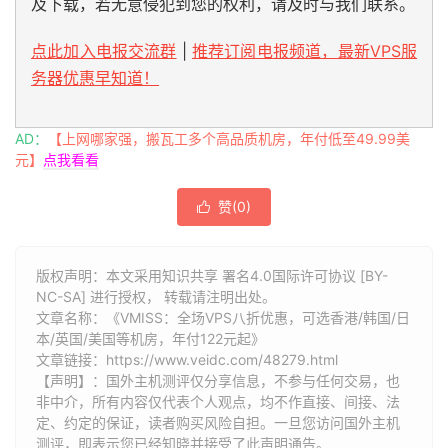
及下载，若无意侵犯到您的权利，请及时与我们联系。
点此加入电报交流群
|
推荐订阅电报频道，最新VPS服
务器优惠早知道！
AD：
【上网哪家强，搬瓦工多个高品质机房，年付低至49.99美
元】
点我看看
赞(
0
)

版权声明：本文采用知识共享 署名4.0国际许可协议 [BY-
NC-SA] 进行授权， 转载请注明出处。
文章名称：《VMISS：全场VPS八折优惠，可选香港/韩国/日
本/英国/美国等机房，年付122元起》
文章链接：
https://www.veidc.com/48279.html
【声明】：国外主机测评仅分享信息，不参与任何交易，也
非中介，所有内容仅代表个人观点，均不作直接、间接、法
定、约定的保证，读者购买风险自担。一旦您访问国外主机
测评，即表示您已经知晓并接受了此声明通告。