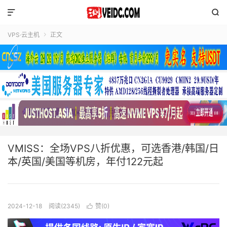


VPS·云主机
正文

VMISS：全场VPS八折优惠，可选香港/韩国/日
本/英国/美国等机房，年付122元起
2024-12-18
阅读(2345)
赞(
0
)
