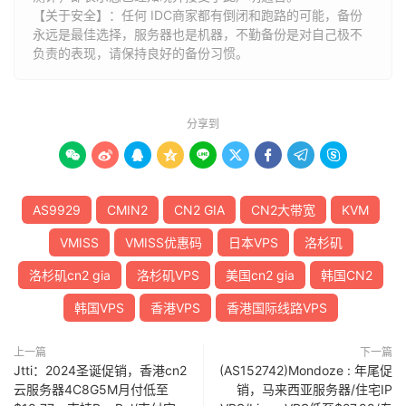
【关于安全】：任何 IDC商家都有倒闭和跑路的可能，备份
永远是最佳选择，服务器也是机器，不勤备份是对自己极不
负责的表现，请保持良好的备份习惯。
分享到









AS9929
CMIN2
CN2 GIA
CN2大带宽
KVM
VMISS
VMISS优惠码
日本VPS
洛杉矶
洛杉矶cn2 gia
洛杉矶VPS
美国cn2 gia
韩国CN2
韩国VPS
香港VPS
香港国际线路VPS
上一篇
下一篇
Jtti：2024圣诞促销，香港cn2
(AS152742)Mondoze : 年尾促
云服务器4C8G5M月付低至
销，马来西亚服务器/住宅IP