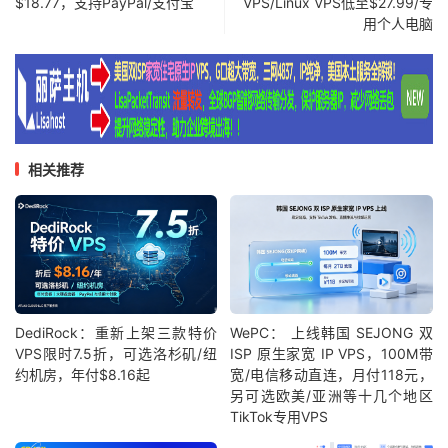
$18.77，支持PayPal/支付宝
VPS/Linux VPS低至$27.99/专
用个人电脑
相关推荐
DediRock：重新上架三款特价
WePC： 上线韩国 SEJONG 双
VPS限时7.5折，可选洛杉矶/纽
ISP 原生家宽 IP VPS，100M带
约机房，年付$8.16起
宽/电信移动直连，月付118元，
另可选欧美/亚洲等十几个地区
TikTok专用VPS