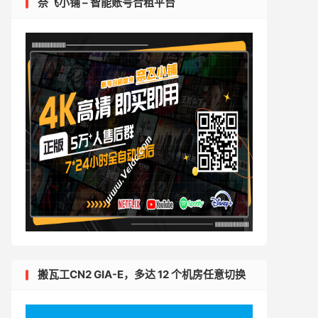
奈飞小铺 – 智能账号合租平台
搬瓦工CN2 GIA-E，多达 12 个机房任意切换