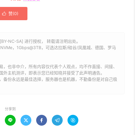
赞(
0
)

BY-NC-SA] 进行授权， 转载请注明出处。
GB NVMe，1Gbps@3TB，可选达拉斯/硅谷/凤凰城、德国、罗马
易，也非中介，所有内容仅代表个人观点，均不作直接、间接、
国外主机测评，即表示您已经知晓并接受了此声明通告。
能，备份永远是最佳选择，服务器也是机器，不勤备份是对自己极
分享到




