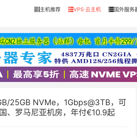
主机推荐
VPS·云主机
国外服务



B/25GB NVMe，1Gbps@3TB，可
国、罗马尼亚机房，年付€10.9起