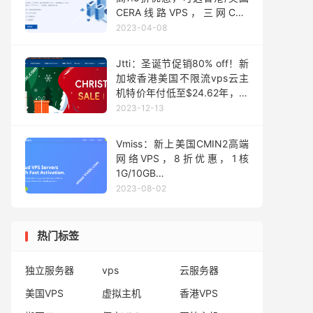
CERA线路VPS，三网CN2
GIA&CU2，解锁
2023-04-08
Chatgpt/Tiktok等，月付40元
起
Jtti：圣诞节促销80% off！新
加坡香港美国不限流vps云主
机特价年付低至$24.62年，解
锁流媒体
2023-12-13
Vmiss：新上美国CMIN2高端
网络VPS，8折优惠，1核
1G/10GB
SSD/200Mbps@400GB，月
2023-08-02
付21元起
热门标签
独立服务器
vps
云服务器
美国VPS
虚拟主机
香港VPS