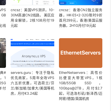
VPS
cncsz：美国VPS测评，10-
cncsz：香港CN2独立服务
GB
30M高速CN2线路， 美区应
器，HK-E5*2-32G限时9折
用全解锁，2核1GB月付19
首月299元，香港/美国云服
化线
元起
务器，2H1G月付19元起
庆典#
servers.guru：专注于隐私
EtherNetservers：高性价
，1
优先商家，5周年全场VPS
比便宜大带宽VPS，1核
5G
六五折优惠，可选荷兰/芬
1GB/55GB SSD，
，年付
兰/新加坡/加拿大/美国等机
10Gbps@2TB，月付$2.7
房，月付€3.24起
起，可选洛杉矶/新泽西/迈
阿密/德国/英国机房