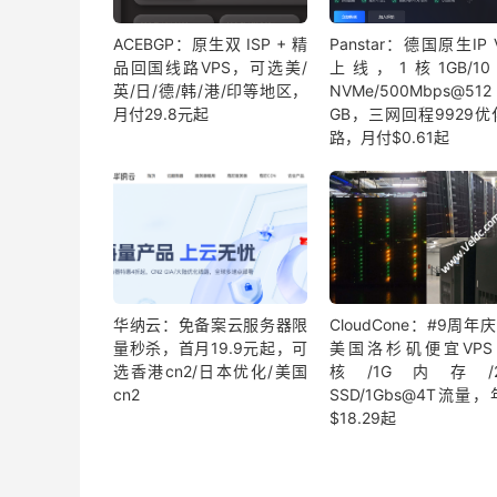
ACEBGP：原生双 ISP + 精
Panstar：德国原生IP 
品回国线路VPS，可选美/
上线，1核1GB/10 
英/日/德/韩/港/印等地区，
NVMe/500Mbps@512
月付29.8元起
GB，三网回程9929优
路，月付$0.61起
华纳云：免备案云服务器限
CloudCone：#9周年
量秒杀，首月19.9元起，可
美国洛杉矶便宜VPS
选香港cn2/日本优化/美国
核/1G内存/2
cn2
SSD/1Gbs@4T流量
$18.29起