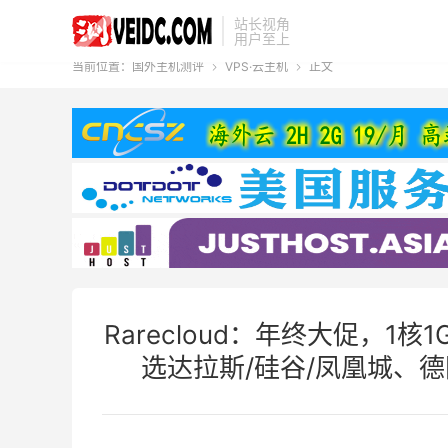
站长视角
用户至上
当前位置：
国外主机测评
VPS·云主机
正文


Rarecloud：年终大促，1核1G
选达拉斯/硅谷/凤凰城、德