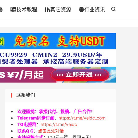
器
技术教程
其它资源
行业资讯




联系我们
欢迎骚扰：承接代付、投稿、广告合作！
Telegram同步订阅
：
https://t.me/veidc_com
TG电报群
：
https://t.me/veidc
联系Q Q
：
点击此处对话
本站投稿方式
：
100元一篇，置顶三天！