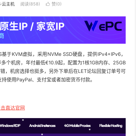
S·云主机
阅读(858)
赞(
0
)

基于KVM虚拟，采用NVMe SSD硬盘，提供IPv4+IPv6，
个机房，年付最低€10.9起，配置为1核1GB内存、25GB
还不错，机房选择也挺多，另外下单后在LET论坛回复订单号可
使用PayPal、支付宝或者加密货币付款。
点击直达官网