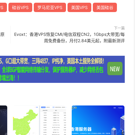
S
硅谷VPS
罗马尼亚VPS
美国VPS
美国硅谷
下一篇
P原
Evoxt：香港VPS恢复CMI/电信双程CN2，1Gbps大带宽/每
周免费备份，月付2.84美元起，附最新测评