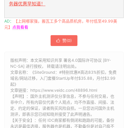
务器优惠早知道！
AD：
【上网哪家强，搬瓦工多个高品质机房，年付低至49.99美
元】
点我看看
赞(
0
)

版权声明：本文采用知识共享 署名4.0国际许可协议 [BY-
NC-SA] 进行授权， 转载请注明出处。
文章名称：《SiteGround：#特别优惠#高达83%折扣，免费
域名/网站迁移，入门套餐StartUp年付$35.88，月付$2.99
起》
文章链接：
https://www.veidc.com/48896.html
【声明】：国外主机测评仅分享信息，不参与任何交易，也
非中介，所有内容仅代表个人观点，均不作直接、间接、法
定、约定的保证，读者购买风险自担。一旦您访问国外主机
测评，即表示您已经知晓并接受了此声明通告。
【关于安全】：任何 IDC商家都有倒闭和跑路的可能，备份
永远是最佳选择，服务器也是机器，不勤备份是对自己极不