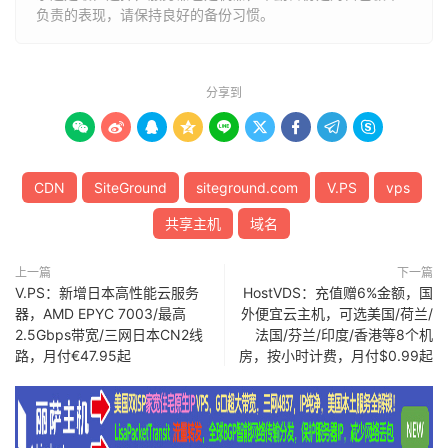
负责的表现，请保持良好的备份习惯。
分享到









CDN
SiteGround
siteground.com
V.PS
vps
共享主机
域名
上一篇
下一篇
V.PS：新增日本高性能云服务
HostVDS：充值赠6%金额，国
器，AMD EPYC 7003/最高
外便宜云主机，可选美国/荷兰/
2.5Gbps带宽/三网日本CN2线
法国/芬兰/印度/香港等8个机
路，月付€47.95起
房，按小时计费，月付$0.99起