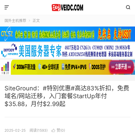


国外主机推荐
正文

SiteGround：#特别优惠#高达83%折扣，免费
域名/网站迁移，入门套餐StartUp年付
$35.88，月付$2.99起
2025-02-25
阅读(1593)
赞(
0
)
