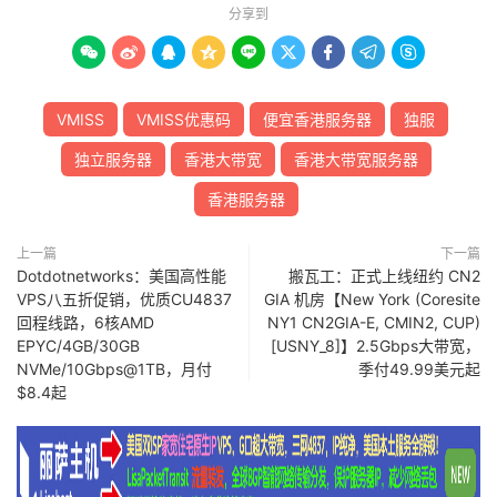
分享到









VMISS
VMISS优惠码
便宜香港服务器
独服
独立服务器
香港大带宽
香港大带宽服务器
香港服务器
上一篇
下一篇
Dotdotnetworks：美国高性能
搬瓦工：正式上线纽约 CN2
VPS八五折促销，优质CU4837
GIA 机房【New York (Coresite
回程线路，6核AMD
NY1 CN2GIA-E, CMIN2, CUP)
EPYC/4GB/30GB
[USNY_8]】2.5Gbps大带宽，
NVMe/10Gbps@1TB，月付
季付49.99美元起
$8.4起