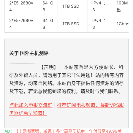
2*E5-2680v
64 G
IPv4：
100M入
1TB SSD
4
B
3
出
2*E5-2680v
64 G
IPv4：
1TB SSD
1Gbps
4
B
3
关于 国外主机测评
【声明】：本站宗旨是为方便站长、科
研及外贸人员，请勿用于其它非法用途！站内所有内容
及资源，均来自网络。本站自身不提供任何资源的储存
及下载，若无意侵犯到您的权利，请及时与我们联系。
点此加入电报交流群
|
推荐订阅电报频道，最新VPS服
务器优惠早知道！
AD：
【上网哪家强，搬瓦工多个高品质机房，年付低至49.99美