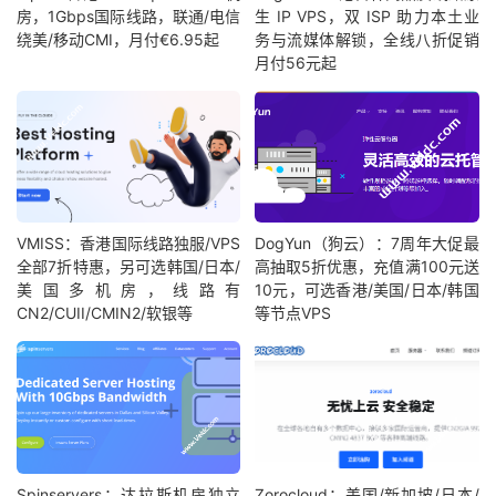
房，1Gbps国际线路，联通/电信
生 IP VPS，双 ISP 助力本土业
绕美/移动CMI，月付€6.95起
务与流媒体解锁，全线八折促销
月付56元起
VMISS：香港国际线路独服/VPS
DogYun（狗云）：7周年大促最
全部7折特惠，另可选韩国/日本/
高抽取5折优惠，充值满100元送
美国多机房，线路有
10元，可选香港/美国/日本/韩国
CN2/CUII/CMIN2/软银等
等节点VPS
Spinservers：达拉斯机房独立
Zorocloud：美国/新加坡/日本/