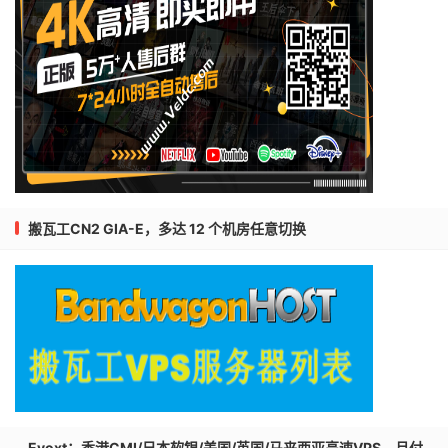
搬瓦工CN2 GIA-E，多达 12 个机房任意切换
Evoxt：香港CMI/日本软银/美国/英国/马来西亚高速VPS，月付