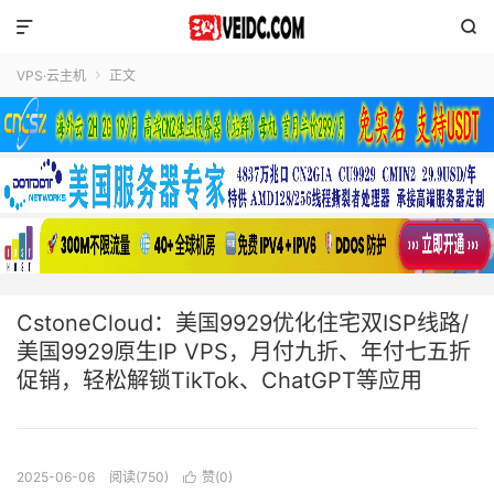


VPS·云主机
正文

CstoneCloud：美国9929优化住宅双ISP线路/
美国9929原生IP VPS，月付九折、年付七五折
促销，轻松解锁TikTok、ChatGPT等应用
2025-06-06
阅读(750)
赞(
0
)
