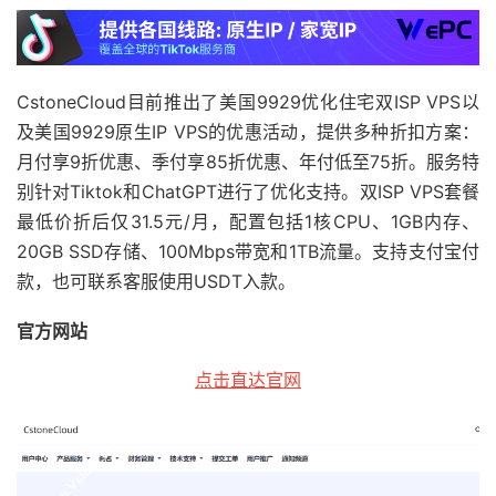
CstoneCloud目前
推
出了
美国9929优化住宅双ISP VPS以
及美国9929原生IP VPS
的
优惠活动，
提供多种
折扣
方
案：
月付
享
9折
优
惠、
季付
享
85折
优
惠、
年付
低至
75折
。
服务
特
别
针对
Tiktok
和
Chat
G
P
T进行
了优化支持。双I
S
P
VPS套餐
最
低价
折后
仅
31.5元/月，配置
包
括
1核
C
PU、
1G
B
内存、
20G
B
SSD
存
储、
100Mbps
带
宽和
1T
B流量
。支持支付宝付
款，也可联系客服使用USDT入款。
官方网站
点击直达官网