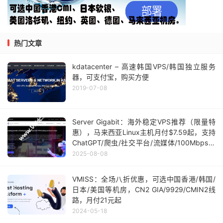
热门文章
kdatacenter – 高速韩国VPS/韩国独立服务
器，可支付宝，购买方便
2019-07-08
Server Gigabit：海外稳定VPS推荐（限量特
惠），马来西亚Linux主机月付$7.59起，支持
ChatGPT/爬虫/社交平台/流媒体/100Mbps不
限流量
2025-08-08
VMISS：全场八折优惠，可选中国香港/韩国/
日本/美国等机房，CN2 GIA/9929/CMIN2线
路，月付21元起
2024-05-18