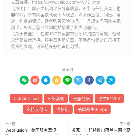
文章链接：
https://www.veidc.com/49731.html
【声明】：国外主机测评仅分享信息，不参与任何交易，也
非中介，所有内容仅代表个人观点，均不作直接、间接、法
定、约定的保证，读者购买风险自担。一旦您访问国外主机
测评，即表示您已经知晓并接受了此声明通告。
【关于安全】：任何 IDC商家都有倒闭和跑路的可能，备份
永远是最佳选择，服务器也是机器，不勤备份是对自己极不
负责的表现，请保持良好的备份习惯。
分享到









CstoneCloud
VPS套餐
云服务器
原生IP VPS
支持支付宝
洛杉矶
美国原生IP vps
上一篇
下一篇
iWebFusion：美国服务器促
搬瓦工：即将推出荷兰三网全高