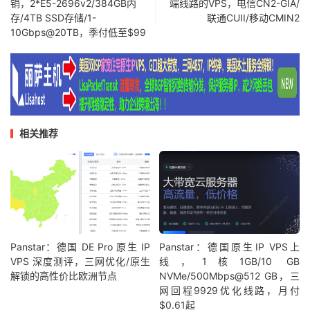
销，2*E5-2696v2/384GB内
端线路的VPS，电信CN2-GIA/
存/4TB SSD存储/1-
联通CUII/移动CMIN2
10Gbps@20TB，季付低至$99
相关推荐
Panstar：德国 DE Pro 原生 IP
Panstar：德国原生IP VPS上
VPS 深度测评，三网优化/原生
线，1核1GB/10 GB
解锁的高性价比欧洲节点
NVMe/500Mbps@512 GB，三
网回程9929优化线路，月付
$0.61起