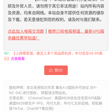
研及外贸人员，请勿用于其它非法用途！站内所有内容
及资源，均来自网络。本站自身不提供任何资源的储存
及下载，若无意侵犯到您的权利，请及时与我们联系。
点此加入电报交流群
|
推荐订阅电报频道，最新VPS服
务器优惠早知道！
AD：
【上网哪家强，搬瓦工多个高品质机房，年付低至49.99美
元】
点我看看
赞(
0
)

版权声明：本文采用知识共享 署名4.0国际许可协议 [BY-
NC-SA] 进行授权， 转载请注明出处。
文章名称：《CstoneCloud：美国9929优化住宅双ISP线路/
美国9929原生IP VPS，月付九折、年付七五折促销，轻松解
锁TikTok、ChatGPT等应用》