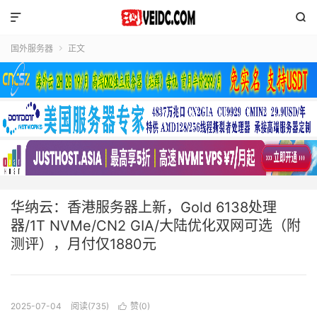


国外服务器
正文

华纳云：香港服务器上新，Gold 6138处理
器/1T NVMe/CN2 GIA/大陆优化双网可选（附
测评），月付仅1880元
2025-07-04
阅读(735)
赞(
0
)
