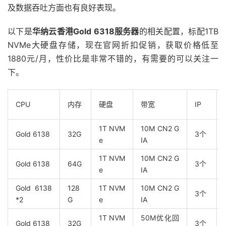
及数据吞吐方面也有良好表现。
以下是
华纳云香港Gold 6318服务器
的相关配置，标配1TB
NVMe大硬盘存储，现在官网折扣促销，获取价格低至
1880元/月，性价比是非常不错的，有需要的可以关注一
下。
CPU
内存
硬盘
带宽
IP
1T NVM
10M CN2 G
Gold 6138
32G
3个
e
IA
1T NVM
10M CN2 G
Gold 6138
64G
3个
e
IA
Gold 6138
128
1T NVM
10M CN2 G
3个
*2
G
e
IA
1T NVM
50M优化回
Gold 6138
32G
3个