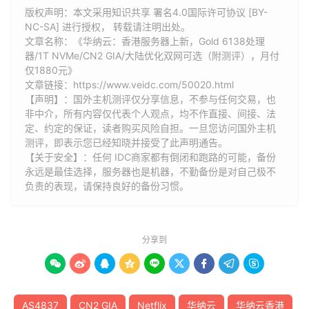
版权声明：本文采用知识共享 署名4.0国际许可协议 [BY-
NC-SA] 进行授权， 转载请注明出处。
文章名称：《华纳云：香港服务器上新，Gold 6138处理
器/1T NVMe/CN2 GIA/大陆优化双网可选（附测评），月付
仅1880元》
文章链接：
https://www.veidc.com/50020.html
【声明】：国外主机测评仅分享信息，不参与任何交易，也
非中介，所有内容仅代表个人观点，均不作直接、间接、法
定、约定的保证，读者购买风险自担。一旦您访问国外主机
测评，即表示您已经知晓并接受了此声明通告。
【关于安全】：任何 IDC商家都有倒闭和跑路的可能，备份
永远是最佳选择，服务器也是机器，不勤备份是对自己极不
负责的表现，请保持良好的备份习惯。
分享到









AS4837
CN2 GIA
Netflix
华纳云
华纳云香港