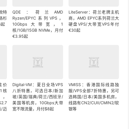
三款特
QDE：荷兰AMD
LiteServer：荷兰老牌主机
选洛杉
Ryzen/EPYC系列VPS，
商，AMD EPYC系列荷兰大
6起
10Gbps大带宽，1
硬盘VPS/大带宽VPS年付
核/1GB/15GB NVMe，月付
€30起
€3.95起
高性价
Digital-VM：夏日全场VPS
VMISS：香港国际线路独
1核
八折特惠，可选日本/新加
服/VPS全部7折特惠，另可
D，
坡/英国/瑞典/荷兰/西班牙/
选韩国/日本/美国多机房，
2.7
美国等机房，10Gbps大带
线路有CN2/CUII/CMIN2/软
/迈
宽不限流量，月付$8起
银等