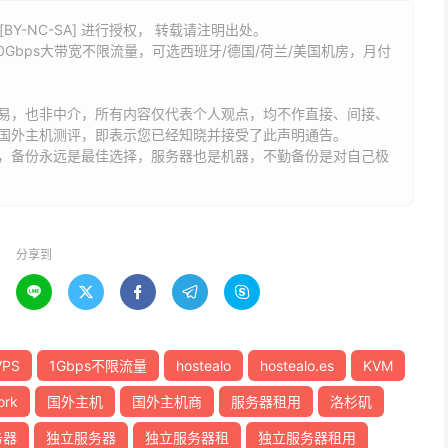
BY-NC-SA] 进行授权， 转载请注明出处。
S，10Gbps大带宽不限流量，可选西班牙/德国/荷兰/美国机房，月付
易，也非中介，所有内容仅代表个人观点，均不作直接、间接、
国外主机测评，即表示您已经知晓并接受了此声明通告。
能，备份永远是最佳选择，服务器也是机器，不勤备份是对自己极
分享到





PS
1Gbps不限流量
hostealo
hostealo.es
KVM
ork
国外主机
国外主机商
服务器租用
洛杉矶
务器
独立服务器
独立服务器租
独立服务器租用