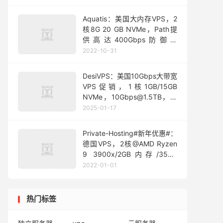
Aquatis：美国大内存VPS，2
核8G 20 GB NVMe，Path提
供高达400Gbps防御，
1Gbps@1T流量，月付$6 起
2022-10-31
DesiVPS：美国10Gbps大带宽
VPS促销，1核1GB/15GB
NVMe，10Gbps@1.5TB，年
付17美元起
2025-01-17
Private-Hosting#新年优惠#：
德国VPS，2核@AMD Ryzen
9 3900x/2GB内存/35GB
NVMe/1Gbps端口不限流量，
2022-01-01
€2.99/月
热门标签