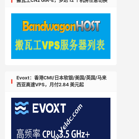
搬瓦工CN2 GIA-E，多达 12 个机房任意切换
Evoxt：香港CMI/日本软银/美国/英国/马来
西亚高速VPS，月付2.84 美元起