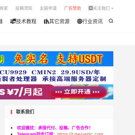

商家
投稿须知
友链申请
广告赞助
关注我们

器
技术教程
其它资源
行业资讯




联系我们
欢迎骚扰：承接代付、投稿、广告合作！
Telegram同步订阅
：
https://t.me/veidc_com