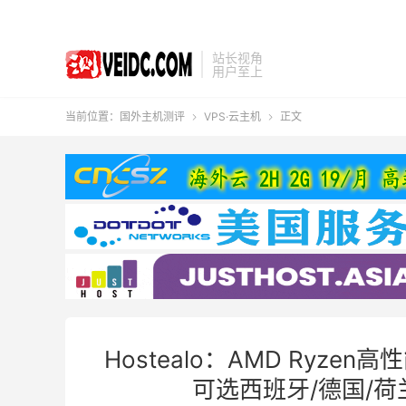
站长视角
用户至上
当前位置：
国外主机测评
VPS·云主机
正文


Hostealo：AMD Ryze
可选西班牙/德国/荷