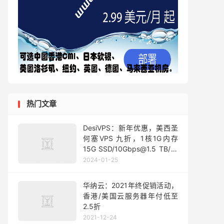
热门文章
DesiVPS：新年优惠，美西圣
何塞VPS 九折，1核1G内存
15G SSD/10Gbps@1.5 TB/免
费换3次IP，折后年付$15.3起
2024-01-25
华纳云：2021年终促销活动，
香港/美国云服务器年付低至
2.5折
2021-12-24