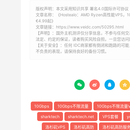
版权声明：本文采用知识共享 署名4.0国际许可协议 [
文章名称：《Hostealo：AMD Ryzen高性能VP
€4.99起》
文章链接：
https://www.veidc.com/50295.html
【声明】：国外主机测评仅分享信息，不参与任何交
法定、约定的保证，读者购买风险自担。一旦您访问
【关于安全】：任何 IDC商家都有倒闭和跑路的可
不负责的表现，请保持良好的备份习惯。




10Gbps
10Gbps不限流量
10Gbps不限流量V
sharktech
sharktech.net
VPS套餐
y
洛杉矶VPS
洛杉矶高防
洛杉矶高防服