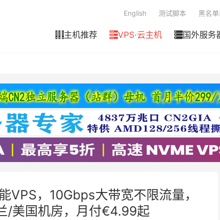
English
测试脚本
黑名单
主机推荐
VPS·云主机
国外服务



n高性能VPS，10Gbps大带宽不限流量，
兰/美国机房，月付€4.99起