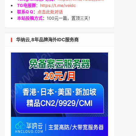
TG电报群
：
https://t.me/veidc
联系Q Q
：
点击此处对话
本站投稿方式
：
100元一篇，置顶三天！
华纳云,8年品牌海外IDC服务商