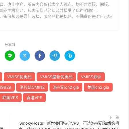
易，也非中介，所有内容仅代表个人观点，均不作直接、间接、
国外主机测评，即表示您已经知晓并接受了此声明通告。
能，备份永远是最佳选择，服务器也是机器，不勤备份是对自己极
分享到





VMISS优惠码
VMISS最新优惠码
VMISS测评
9929
洛杉矶CMIN2
洛杉矶cn2 gia
美国cn2 gia
韩国VPS
香港VPS
下一篇
SmokyHosts：新增美国特价VPS，可选洛杉矶和纽约机