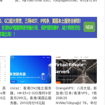
不限
房，1核1GB/10GB SSD，1Gbps@800GB，年付$12.95
评，高
cncsz：香港CN2独立服务
OrangeVPS：八月大促，新
ps带
器，HK-E5*2-32G限时9折
加坡/日本/香港VPS，1核
9元
首月299元，香港/美国云服
2GB/25 GB
务器，2H1G月付19元起
NVMe/1Gbps@2 TB，年付