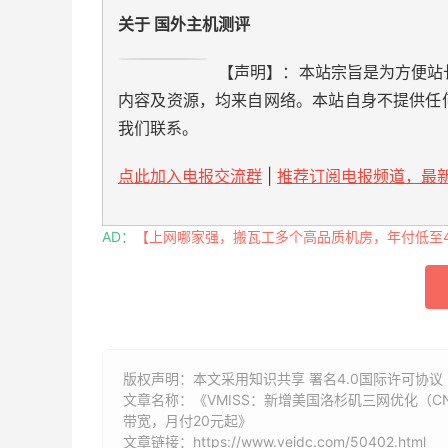
关于 国外主机测评
【声明】：本站宗旨是为方便站
内容及资源，均来自网络。本站自身不提供任
我们联系。
点此加入电报交流群
|
推荐订阅电报频道，最新
AD：
【上网哪家强，搬瓦工多个高品质机房，年付低至49
版权声明：本文采用知识共享 署名4.0国际许可协议 [
文章名称：《VMISS：新增美国洛杉矶三网优化（CN2 G
带宽，月付20元起》
文章链接：
https://www.veidc.com/50402.html