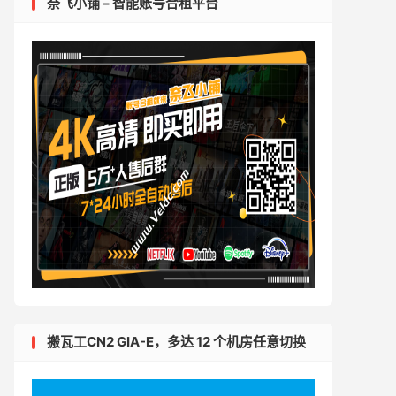
奈飞小铺 – 智能账号合租平台
搬瓦工CN2 GIA-E，多达 12 个机房任意切换