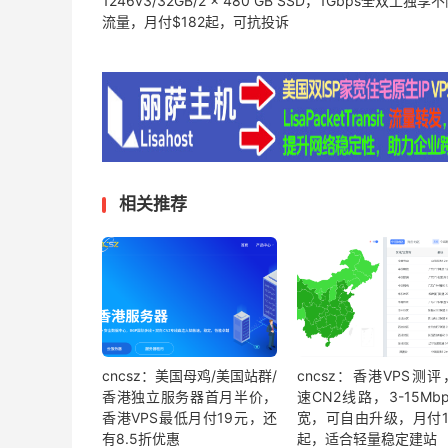
1246v3/32GB/2 x 480 GB SSD，1Gbps全双工独享
流量，月付$182起，可抗投诉
相关推荐
cncsz：美国母鸡/美国站群/
cncsz：香港VPS测
香港独立服务器首月半价，
速CN2线路，3-15Mb
香港VPS最低月付19元，还
宽，可自由升级，月付1
有8.5折优惠
起，适合轻量稳定建站