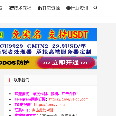
器
技术教程
其它资源
行业资讯




联系我们
欢迎骚扰：承接代付、投稿、广告合作！
Telegram同步订阅
：
https://t.me/veidc_com
TG电报群
：
https://t.me/veidc
联系Q Q
：
点击此处对话
本站投稿方式
：
100元一篇，置顶三天！