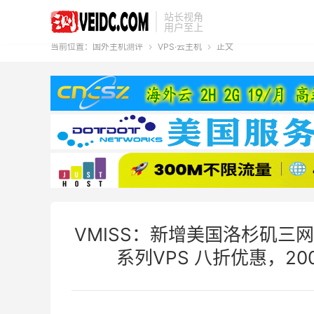
站长视角
用户至上
当前位置：
国外主机测评
VPS·云主机
正文


VMISS：新增美国洛杉矶三网优
系列VPS 八折优惠，20