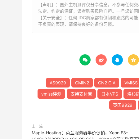
【声明】：国外主机测评仅分享信息，不参与任何交
法定、约定的保证，读者购买风险自担。一旦您访问
【关于安全】：任何 IDC商家都有倒闭和跑路的可
不负责的表现，请保持良好的备份习惯。




AS9929
CMIN2
CN2 GIA
VMISS
vmiss评测
支持支付宝
日本VPS
洛杉矶
英国9929
上一篇
Maple-Hosting：荷兰服务器半价促销，Xeon E3-