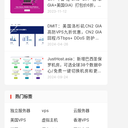
GIA+美国GIA）打包价6折，折
后月付$54
2023-11-12
DMIT：美国洛杉矶CN2 GIA
高防VPS九折优惠，CN2 GIA
回程/5Tbps+ DDoS 防护，2
核2GB内存季付$71.99，年付
2024-04-26
$259.99
JustHost.asia：新增巴西圣保
罗机房，可选全球38个数据中
心/免费一键切换机房和更换
IP，300-750Mbps不限流
2024-09-24
量，月付15元起
热门标签
独立服务器
vps
云服务器
美国VPS
虚拟主机
香港VPS