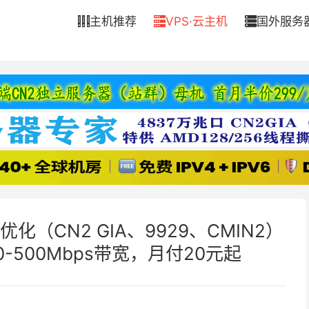
主机推荐
VPS·云主机
国外服务



化（CN2 GIA、9929、CMIN2）
0-500Mbps带宽，月付20元起