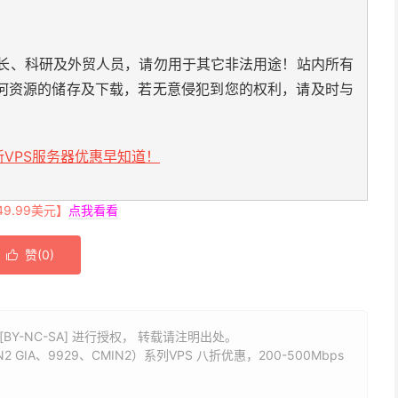
长、科研及外贸人员，请勿用于其它非法用途！站内所有
何资源的储存及下载，若无意侵犯到您的权利，请及时与
VPS服务器优惠早知道！
.99美元】
点我看看
赞(
0
)

BY-NC-SA] 进行授权， 转载请注明出处。
IA、9929、CMIN2）系列VPS 八折优惠，200-500Mbps