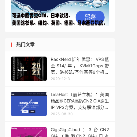
热门文章
RackNerd新年优惠：VPS低
至$14/年，KVM/1Gbps带
宽，洛杉矶/圣何塞等6个机房
可选
2020-12-31
LisaHost（丽萨主机）：美国
精品网CERA高防CN2 GIA原生
IP VPS方案，支持解锁部分美
区IP锁区服务，季付230元起
2025-08-30
GigsGigsCloud：3台CN2
GIA（香港CN2 GIA+日本