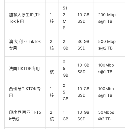
51
加拿大原生IP_Tik
1
2
10 GB
200 Mbp
适
Tok专用
核
M
SSD
s@1 TB
中
B
澳大利亚TikTok
2
2
30 GB
500 Mbp
适
专用
核
GB
SSD
s@2 TB
转
0.
1
10 GB
100Mbp
法
法国TIKTOK专用
5
核
SSD
s@1 TB
播
GB
0.
西班牙TIKTOK专
1
10 GB
100Mbp
5
必
用
核
SSD
s@1 TB
GB
印度尼西亚TikTo
2
1
10 GB
50Mbps
联
k专线
核
GB
SSD
@2 TB