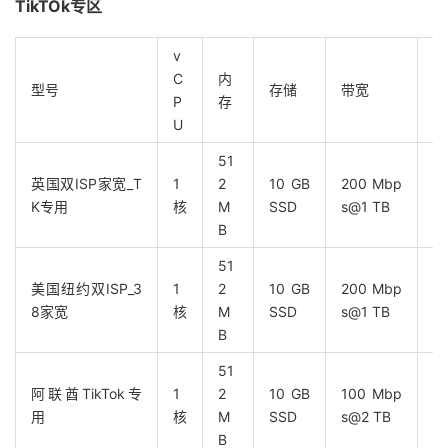
TikTOk专区
v
C
内
型号
存储
带宽
说
P
存
U
51
英国双ISP家宽_T
1
2
10 GB
200 Mbp
T
K专用
核
M
SSD
s@1 TB
B
51
美国纽约双ISP_3
1
2
10 GB
200 Mbp
适
8家宽
核
M
SSD
s@1 TB
B
51
阿联酋TikTok专
1
2
10 GB
100 Mbp
T
用
核
M
SSD
s@2 TB
B