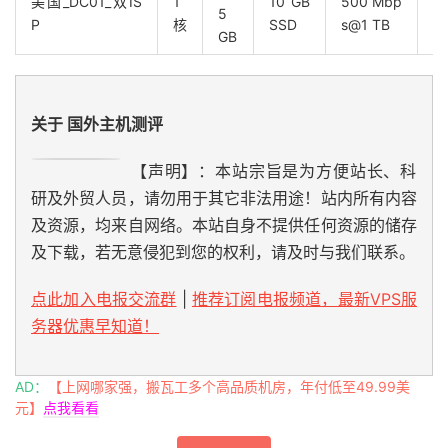
美国_DC01_双IS
1
10 GB
500 Mbp
5
T
P
核
SSD
s@1 TB
GB
关于 国外主机测评
【声明】：本站宗旨是为方便站长、科
研及外贸人员，请勿用于其它非法用途！站内所有内容
及资源，均来自网络。本站自身不提供任何资源的储存
及下载，若无意侵犯到您的权利，请及时与我们联系。
点此加入电报交流群
|
推荐订阅电报频道，最新VPS服
务器优惠早知道！
AD：
【上网哪家强，搬瓦工多个高品质机房，年付低至49.99美
元】
点我看看