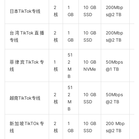
2
1
10 GB
200Mbp
日
日本TikTok专线
核
GB
SSD
s@2 TB
网
台湾TikTok直播
2
1
10 GB
200Mbp
三
专线
核
GB
SSD
s@2 TB
51
菲律宾TikTok专
1
2
10 GB
50Mbps
适
线
核
M
NVMe
@1 TB
中
B
51
2
2
10 GB
50Mbps
适
越南TikTok专线
核
M
SSD
@2 TB
转
B
新加坡TikTOk专
2
1
10 GB
200 Mbp
联
线
核
GB
SSD
s@2 TB