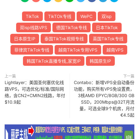
TikTok
TikTOk专线
WePC
双isp
双isp线路VPS
德国TikTok专线
日本TikTok
日本原生IP
泰国TikTok视频专线
英国TikTok专线
菲律宾TikTok专线
越南TikTok专用VPS
越南VPS
韩国TikTok直播专线_家宽IP
韩国原生IP
上一篇
下一篇
Lightlayer：美国圣何塞优化线
Contabo：新增VPS全自动备份
路VPS，可选优化/标准/国际网
功能，购买所有VPS免设置费，
络，含CN2+CMIN2线路，年付
3核AMD EPYC/8GB/300 GB
$10.9起
SSD，200Mbps@32T月流
量，可选全球9个机房，月付
€4.5起