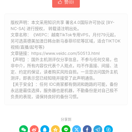
赞(
0
)

版权声明：本文采用知识共享 署名4.0国际许可协议 [BY-
NC-SA] 进行授权， 转载请注明出处。
文章名称：《WEPC：越南TikTok专用VPS，月付79元起，
另可选英德美加澳日韩台新马泰菲印尼等区域，适合TIKTOK
视频/直播/起号等》
文章链接：
https://www.veidc.com/50513.html
【声明】：国外主机测评仅分享信息，不参与任何交易，也
非中介，所有内容仅代表个人观点，均不作直接、间接、法
定、约定的保证，读者购买风险自担。一旦您访问国外主机
测评，即表示您已经知晓并接受了此声明通告。
【关于安全】：任何 IDC商家都有倒闭和跑路的可能，备份
永远是最佳选择，服务器也是机器，不勤备份是对自己极不
负责的表现，请保持良好的备份习惯。
分享到








