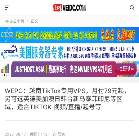


VPS·云主机
正文

WEPC：越南TikTok专用VPS，月付79元起，
另可选英德美加澳日韩台新马泰菲印尼等区
域，适合TIKTOK 视频/直播/起号等
2025-08-17
阅读(1143)
赞(
0
)
