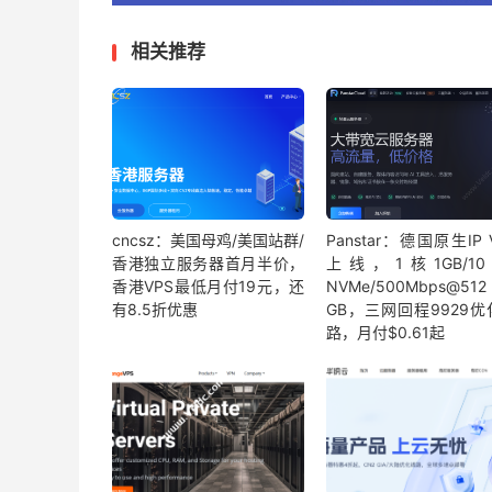
相关推荐
cncsz：美国母鸡/美国站群/
Panstar：德国原生IP 
香港独立服务器首月半价，
上线，1核1GB/10 
香港VPS最低月付19元，还
NVMe/500Mbps@512
有8.5折优惠
GB，三网回程9929优
路，月付$0.61起