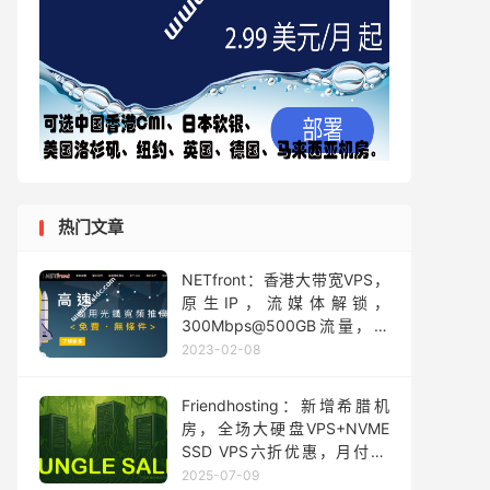
热门文章
NETfront：香港大带宽VPS，
原生IP，流媒体解锁，
300Mbps@500GB流量，用
完限速2Mbps，月付60港元
2023-02-08
Friendhosting：新增希腊机
房，全场大硬盘VPS+NVME
SSD VPS六折优惠，月付€2
起，可选日本/美国/希腊等16
2025-07-09