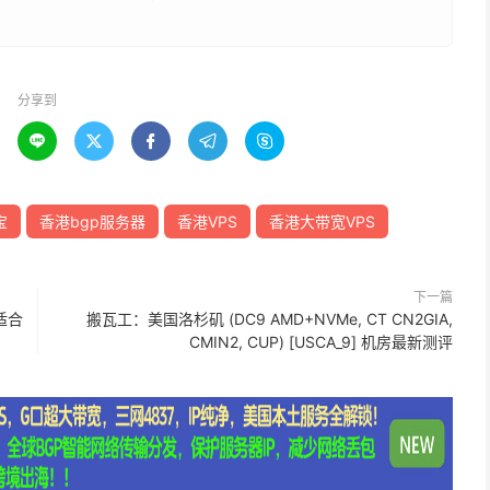
分享到





宝
香港bgp服务器
香港VPS
香港大带宽VPS
下一篇
适合
搬瓦工：美国洛杉矶 (DC9 AMD+NVMe, CT CN2GIA,
CMIN2, CUP) [USCA_9] 机房最新测评