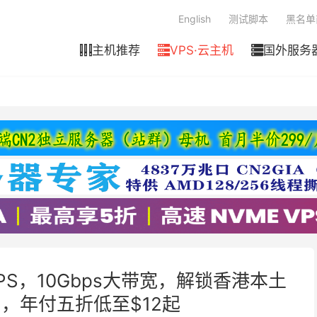
English
测试脚本
黑名单
主机推荐
VPS·云主机
国外服务



VPS，10Gbps大带宽，解锁香港本土
，年付五折低至$12起