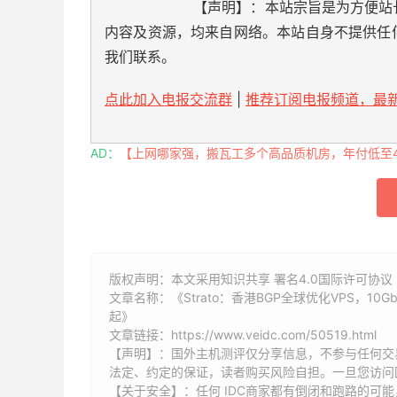
【声明】：本站宗旨是为方便站
内容及资源，均来自网络。本站自身不提供任
我们联系。
点此加入电报交流群
|
推荐订阅电报频道，最新
AD：
【上网哪家强，搬瓦工多个高品质机房，年付低至49
版权声明：本文采用知识共享 署名4.0国际许可协议 [
文章名称：《Strato：香港BGP全球优化VPS，1
起》
文章链接：
https://www.veidc.com/50519.html
【声明】：国外主机测评仅分享信息，不参与任何交
法定、约定的保证，读者购买风险自担。一旦您访问
【关于安全】：任何 IDC商家都有倒闭和跑路的可