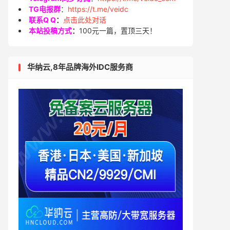
TG电报群
：
https://t.me/veidc
联系Q Q
：
点击此处对话
本站投稿方式
：
100元一篇，置顶三天！
华纳云,8年品牌海外IDC服务商