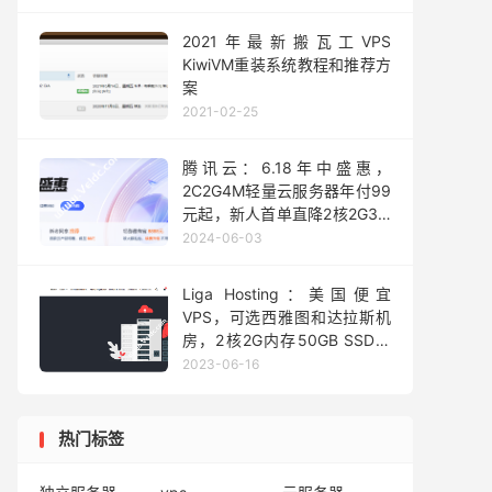
个机房
2021年最新搬瓦工VPS
KiwiVM重装系统教程和推荐方
案
2021-02-25
腾讯云：6.18年中盛惠，
2C2G4M轻量云服务器年付99
元起，新人首单直降2核2G3M
云服务器 82元/年
2024-06-03
Liga Hosting：美国便宜
VPS，可选西雅图和达拉斯机
房，2核2G内存50GB SSD，
1Gbps@2TB流量，年付€20
2023-06-16
起，泰国VPS 100M不限流
量，月付€4.99起
热门标签