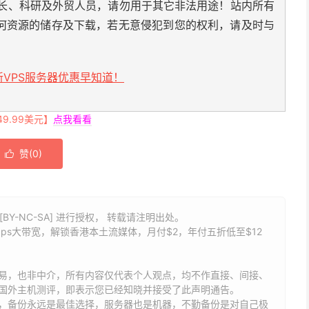
长、科研及外贸人员，请勿用于其它非法用途！站内所有
何资源的储存及下载，若无意侵犯到您的权利，请及时与
VPS服务器优惠早知道！
.99美元】
点我看看
赞(
0
)

BY-NC-SA] 进行授权， 转载请注明出处。
0Gbps大带宽，解锁香港本土流媒体，月付$2，年付五折低至$12
易，也非中介，所有内容仅代表个人观点，均不作直接、间接、
国外主机测评，即表示您已经知晓并接受了此声明通告。
能，备份永远是最佳选择，服务器也是机器，不勤备份是对自己极