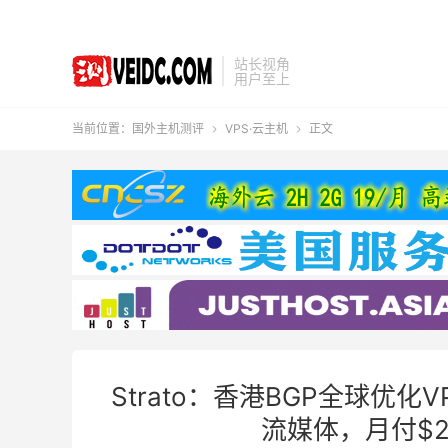
站长视角
用户至上
当前位置：
国外主机测评
VPS·云主机
正文


Strato：香港BGP全球优化
流媒体，月付$2