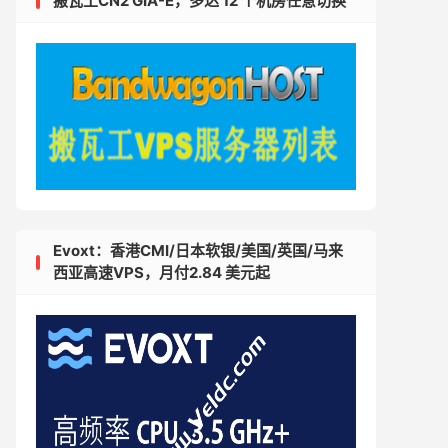
搬瓦工CN2 GIA-E，多达 12 个机房任意切换
Evoxt：香港CMI/日本软银/美国/英国/马来
西亚高速VPS，月付2.84 美元起