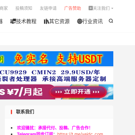

商家
投稿须知
友链申请
广告赞助
关注我们

器
技术教程
其它资源
行业资讯




联系我们
欢迎骚扰：承接代付、投稿、广告合作！
Telegram同步订阅
：
https://t.me/veidc_com