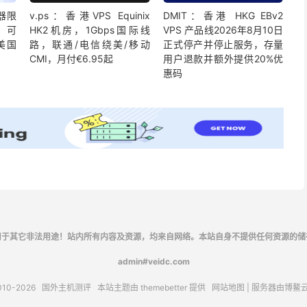
器限
v.ps：香港VPS Equinix
DMIT：香港 HKG EBv2
，可
HK2机房，1Gbps国际线
VPS 产品线2026年8月10日
美国
路，联通/电信绕美/移动
正式停产并停止服务，存量
CMI，月付€6.95起
用户退款并额外提供20%优
惠码
用于其它非法用途！站内所有内容及资源，均来自网络。本站自身不提供任何资源的储
admin#veidc.com
010-2026
国外主机测评
本站主题由
themebetter
提供
网站地图
| 服务器由
博鳌
请求次数：62 次，加载用时：0.339 秒，内存占用：42.83 MB