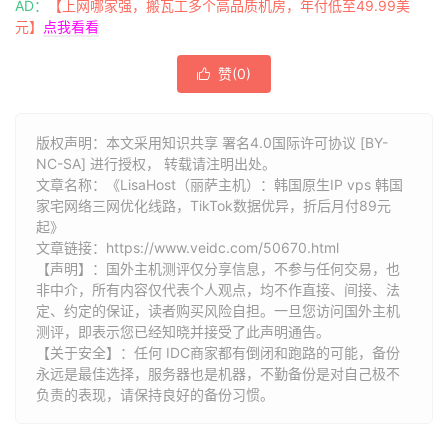
AD：
【上网哪家强，搬瓦工多个高品质机房，年付低至49.99美
元】
点我看看
赞(
0
)

版权声明：本文采用知识共享 署名4.0国际许可协议 [BY-
NC-SA] 进行授权， 转载请注明出处。
文章名称：《LisaHost（丽萨主机）：韩国原生IP vps 韩国
家宅网络三网优化线路，TikTok数据优异，折后月付89元
起》
文章链接：
https://www.veidc.com/50670.html
【声明】：国外主机测评仅分享信息，不参与任何交易，也
非中介，所有内容仅代表个人观点，均不作直接、间接、法
定、约定的保证，读者购买风险自担。一旦您访问国外主机
测评，即表示您已经知晓并接受了此声明通告。
【关于安全】：任何 IDC商家都有倒闭和跑路的可能，备份
永远是最佳选择，服务器也是机器，不勤备份是对自己极不
负责的表现，请保持良好的备份习惯。