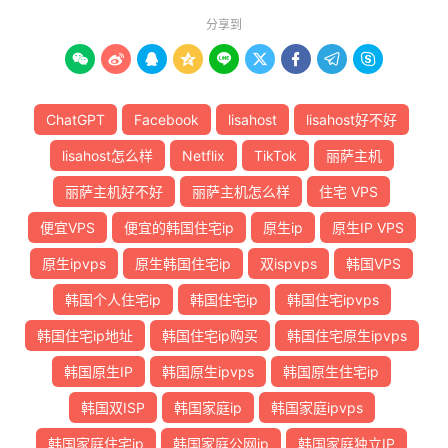
分享到









ChatGPT
Facebook
lisahost
lisahost好不好
lisahost怎么样
Netflix
TikTok
丽萨主机
丽萨主机好不好
丽萨主机怎么样
住宅 VPS
便宜VPS
便宜的韩国住宅ip
原生ip
原生IP VPS
原生ipvps
原生韩国住宅ip
双ispvps
韩国VPS
韩国个人住宅ip
韩国住宅ip
韩国住宅ipvps
韩国住宅ip地址
韩国住宅ip购买
韩国住宅原生ipvps
韩国原生IP
韩国原生ipvps
韩国原生住宅ip
韩国双ISP
韩国家庭ip
韩国家庭ipvps
韩国家庭住宅ip
韩国家庭公网ip
韩国家庭独立IP