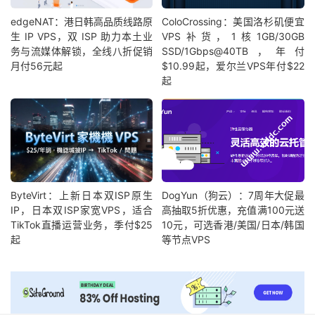
edgeNAT：港日韩高品质线路原
ColoCrossing：美国洛杉矶便宜
生 IP VPS，双 ISP 助力本土业
VPS补货，1核1GB/30GB
务与流媒体解锁，全线八折促销
SSD/1Gbps@40TB，年付
月付56元起
$10.99起，爱尔兰VPS年付$22
起
ByteVirt：上新日本双ISP原生
DogYun（狗云）：7周年大促最
IP，日本双ISP家宽VPS，适合
高抽取5折优惠，充值满100元送
TikTok直播运营业务，季付$25
10元，可选香港/美国/日本/韩国
起
等节点VPS