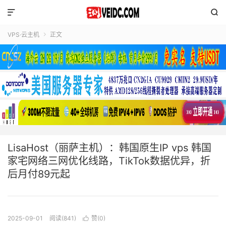


VPS·云主机
正文

LisaHost（丽萨主机）：韩国原生IP vps 韩国
家宅网络三网优化线路，TikTok数据优异，折
后月付89元起
2025-09-01
阅读(841)
赞(
0
)
