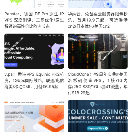
Panstar：德国 DE Pro 原生 IP
华纳云：免备案云服务器限量秒
VPS 深度测评，三网优化/原生
杀，首月19.9元起，可选香港
解锁的高性价比欧洲节点
cn2/日本优化/美国cn2
v.ps：香港VPS Equinix HK2机
CloudCone：#9周年庆典#美国
房，1Gbps国际线路，联通/电信
洛杉矶便宜VPS，1核/1G内
绕美/移动CMI，月付€6.95起
存/25G SSD/1Gbs@4T流量，年
付$18.29起