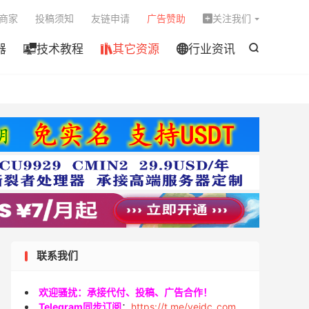

商家
投稿须知
友链申请
广告赞助
关注我们

器
技术教程
其它资源
行业资讯




联系我们
欢迎骚扰：承接代付、投稿、广告合作！
Telegram同步订阅
：
https://t.me/veidc_com