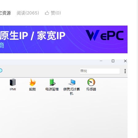
它资源
阅读(2065)
赞(
0
)
