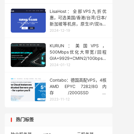
LisaHost：全部VPS九折优
惠，可选美国/香港/台湾/日本/
新加坡等机房，原生IP/双isp/
流媒体解锁优秀，年付179元
2024-12-19
起
KURUN：美国VPS，
500Mbps优化大带宽/回程
GIA+9929+CMIN2/10Gbps
DDOS防护，年付$59.9起
2024-01-12
Contabo：德国高配VPS，4核
AMD EPYC 7282/8G内
存/200GSSD或
50GNVMe/32T流量，年付
2023-11-12
$66免安装费
热门标签