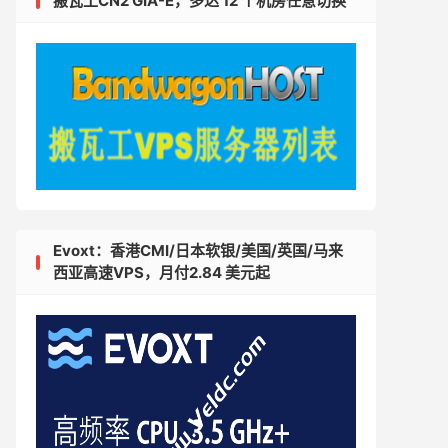
搬瓦工CN2 GIA-E，多达 12 个机房任意切换
Evoxt：香港CMI/日本软银/美国/英国/马来
西亚高速VPS，月付2.84 美元起