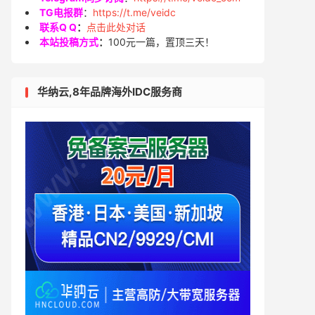
TG电报群
：
https://t.me/veidc
联系Q Q
：
点击此处对话
本站投稿方式
：
100元一篇，置顶三天！
华纳云,8年品牌海外IDC服务商