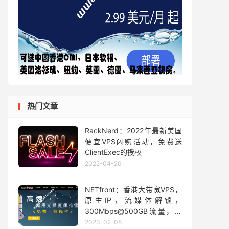
热门文章
RackNerd：2022年最新美国
便宜VPS闪购活动，免费送
ClientExec的授权
2022-04-20
NETfront：香港大带宽VPS，
原生IP，流媒体解锁，
300Mbps@500GB流量，用
完限速2Mbps，月付60港元
2023-02-08