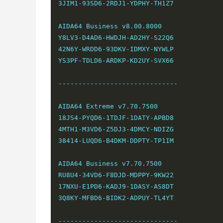
3JIM1-93SD6-2RDJ1-YDPHY-TH1Z7

AIDA64 Business v8.00.8000

Y8LV3-D4AD6-HWDJH-AD2HY-S22Q6

42N6Y-WRDD6-93DKV-IDMXY-NYWLP

YS3PF-TDLD6-ARDKP-KD2UY-SVX66

------------------------------

AIDA64 Extreme v7.70.7500

18JS4-PYQD6-1TDJF-1DATY-APBD8

4MTH1-M3VD6-Z5DJ3-4DMCY-NDIZG

38414-LUQD6-B4DKM-DDPTY-TP1IM

AIDA64 Business v7.70.7500

RU8U4-34VD6-F8DJD-MDPPY-9KW22

17NXU-E1PD6-KADJ9-1DASY-AS8DT

3Q8KY-MFBD6-BIDK2-ADPUY-TL4YT

------------------------------
