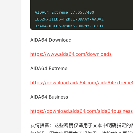
AIDA64 Extreme v7.65.7400

1ESZR-I1ED6-FZDJ1-UDAAY-AAQVZ

3ZAU4-D3FD6-W8DKS-HDPNY-T81JT

3Y2LY-VRYD6-SZDJR-1D2SY-JSJL8

AIDA64 Download
AIDA64 Business v7.65.7400

https://www.aida64.com/downloads
1SALU-ZD2D6-R9DJ1-ZDAIY-ADBR3

YSSGR-1DJD6-V7DJX-6D2UY-SVJE5

D5R1U-W13D6-GWDJT-JDS4Y-S4PJH

AIDA64 Extreme
------------------------------

https://download.aida64.com/aida64extreme
AIDA64 Extreme v7.60.7300

AIDA64 Business
1QU1U-6YPD6-BSDKM-4DA4Y-AX378

YUFPU-F4SD6-6LDKG-9DS9Y-S9UT2

https://download.aida64.com/aida64business
3HXGY-JFHD6-4JDJF-HD27Y-TBCNW

友情提醒：这些密钥仅适用于文本中明确指定的
AIDA64 Business v7.60.7300
