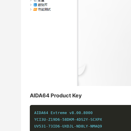
AIDA64 Product Key
AIDA64 Extreme v8.00.8000

YCI3U-Z19D6-58DKM-4DS2Y-SCXPX

UV531-73ID6-UXDJL-ND8LY-NMAQ9
