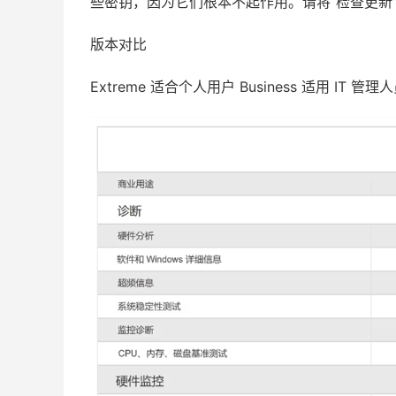
些密钥，因为它们根本不起作用。请将“检查更新
3DH8Y-QU9D6-4QDJU-KD2PY-JPCV5

FAC8D-EFCD6-CJDKZ-CD2BY-TU4SU

版本对比
UR97D-J3ED6-P2DJC-3DM9Y-99IKY

Extreme 适合个人用户 Business 适用 IT 管理
------------------------------

AIDA64 Extreme v7.50.7200

3BQN1-FUYD6-4GDT1-MDPUY-TLCT7

UVLNY-K3PDB-6IDJ6-CD8LY-NMVZM

4PIID-N3HDB-IWDJI-6DMWY-9EZVU

AIDA64 Business v7.50.7200

4HIM4-MYMD6-NRDJG-7DAZ1-3IMG5

U69N1-4FID6-9IDJA-XDMM1-DNAPE

4SURF-F1JD6-N5DJG-KDGL1-3EMW3