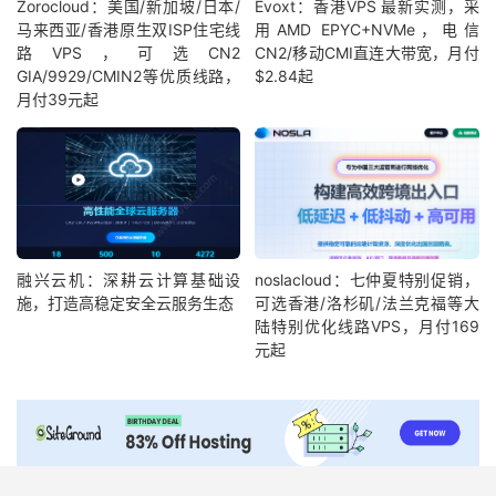
Zorocloud：美国/新加坡/日本/
Evoxt：香港VPS 最新实测，采
马来西亚/香港原生双ISP住宅线
用AMD EPYC+NVMe，电信
路VPS，可选CN2
CN2/移动CMI直连大带宽，月付
GIA/9929/CMIN2等优质线路，
$2.84起
月付39元起
融兴云机：深耕云计算基础设
noslacloud：七仲夏特别促销，
施，打造高稳定安全云服务生态
可选香港/洛杉矶/法兰克福等大
陆特别优化线路VPS，月付169
元起