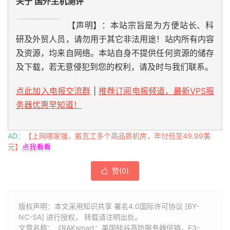
关于 国外主机测评
【声明】：本站宗旨是为方便站长、科
研及外贸人员，请勿用于其它非法用途！站内所有内容
及资源，均来自网络。本站自身不提供任何资源的储存
及下载，若无意侵犯到您的权利，请及时与我们联系。
点此加入电报交流群
|
推荐订阅电报频道，最新VPS服
务器优惠早知道！
AD：
【上网哪家强，搬瓦工多个高品质机房，年付低至49.99美
元】
点我看看
赞(
0
)

版权声明：本文采用知识共享 署名4.0国际许可协议 [BY-
NC-SA] 进行授权， 转载请注明出处。
文章名称：《RAKsmart：美国硅谷高防服务器促销，E3-