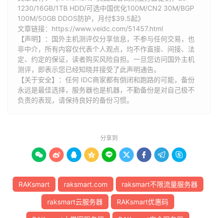
1230/16GB/1TB HDD/可选中国优化100M/CN2 30M/BGP
100M/50GB DDOS防护，月付$39.5起》
文章链接：
https://www.veidc.com/51457.html
【声明】：国外主机测评仅分享信息，不参与任何交易，也
非中介，所有内容仅代表个人观点，均不作直接、间接、法
定、约定的保证，读者购买风险自担。一旦您访问国外主机
测评，即表示您已经知晓并接受了此声明通告。
【关于安全】：任何 IDC商家都有倒闭和跑路的可能，备份
永远是最佳选择，服务器也是机器，不勤备份是对自己极不
负责的表现，请保持良好的备份习惯。
分享到









RAKsmart
raksmart.com
raksmart不限流量服务器
raksmart云服务器
RAKsmart优惠码