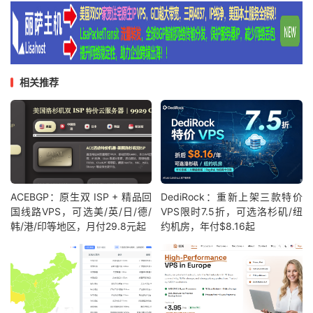
相关推荐
ACEBGP：原生双 ISP + 精品回
DediRock：重新上架三款特价
国线路VPS，可选美/英/日/德/
VPS限时7.5折，可选洛杉矶/纽
韩/港/印等地区，月付29.8元起
约机房，年付$8.16起