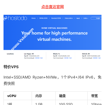
点击直达官网
特价VPS
Intel+SSD/AMD Ryzen+NVMe，1个IPv4+/64 IPv6，免
费快照
vCPU
内存
磁盘
带宽
1核
1 GB
10G SSD
1Gbps@1