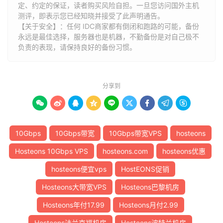
定、约定的保证，读者购买风险自担。一旦您访问国外主机
测评，即表示您已经知晓并接受了此声明通告。
【关于安全】：任何 IDC商家都有倒闭和跑路的可能，备份
永远是最佳选择，服务器也是机器，不勤备份是对自己极不
负责的表现，请保持良好的备份习惯。
分享到









10Gbps
10Gbps带宽
10Gbps带宽VPS
hosteons
Hosteons 10Gbps VPS
hosteons.com
hosteons优惠
hosteons便宜vps
HostEONS促销
Hosteons大带宽VPS
Hosteons巴黎机房
Hosteons年付17.99
Hosteons月付2.99
Hosteons法兰克福机房
Hosteons波特兰机房