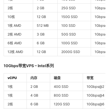
2核
2 GB
25G SSD
1Gbps@
10核
12 GB
150G SSD
1Gbps@
1核 AMD
512 MB
10G SSD
1Gbps@
2核 AMD
3 GB
50G SSD
1Gbps@
6核 AMD
6 GB
100G SSD
1Gbps@
12核 AMD
12 GB
2000G SSD
1Gbps@
10Gbps带宽VPS – Intel系列
vCPU
内存
磁盘
带宽
1核
2 GB
40G SSD
10Gbps@2 T
1核
4 GB
80G SSD
10Gbps@4 T
2核
6 GB
120G SSD
10Gbps@6 T