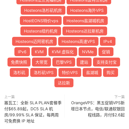
Hosteons洛杉矶机房
Hosteons海外VPS
HostEONS特价vps
Hosteons盐湖城机房
Hosteons纽约机房
Hosteons达拉斯机房
Hosteons迈阿密机房
Hosteons高速VPS
IPv4
IPv6
KVM
KVM 虚拟化
NVMe
促销
免费快照
大带宽
巴黎VPS
建站
支持支付宝
洛杉矶
洛杉矶VPS
特价VPS
盐湖城
购买
达拉斯
上一篇
下一篇
搬瓦工：全新 SLA PLAN套餐季
OrangeVPS：黑五促销VPS新
付$65.89起，DC5 SLA 机
增日本节点，电信/联通软银回
房/99.99% SLA 保证，每两周
程线路，月付$2.6起
可免费换 IP 地址