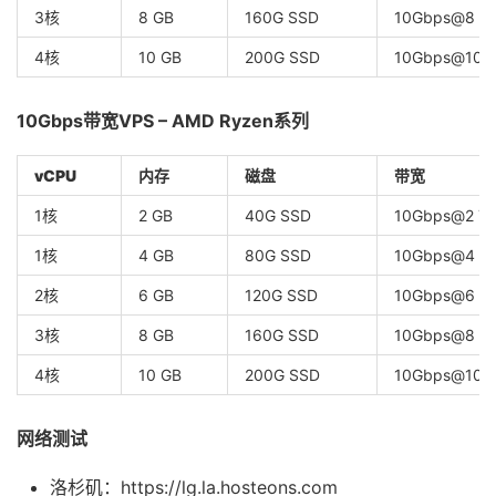
3核
8 GB
160G SSD
10Gbps@8 T
4核
10 GB
200G SSD
10Gbps@10 
10Gbps带宽VPS – AMD Ryzen系列
vCPU
内存
磁盘
带宽
1核
2 GB
40G SSD
10Gbps@2 T
1核
4 GB
80G SSD
10Gbps@4 T
2核
6 GB
120G SSD
10Gbps@6 T
3核
8 GB
160G SSD
10Gbps@8 T
4核
10 GB
200G SSD
10Gbps@10 
网络测试
洛杉矶：https://lg.la.hosteons.com