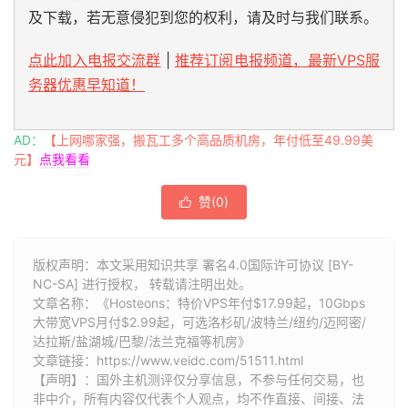
及下载，若无意侵犯到您的权利，请及时与我们联系。
点此加入电报交流群
|
推荐订阅电报频道，最新VPS服
务器优惠早知道！
AD：
【上网哪家强，搬瓦工多个高品质机房，年付低至49.99美
元】
点我看看
赞(
0
)

版权声明：本文采用知识共享 署名4.0国际许可协议 [BY-
NC-SA] 进行授权， 转载请注明出处。
文章名称：《Hosteons：特价VPS年付$17.99起，10Gbps
大带宽VPS月付$2.99起，可选洛杉矶/波特兰/纽约/迈阿密/
达拉斯/盐湖城/巴黎/法兰克福等机房》
文章链接：
https://www.veidc.com/51511.html
【声明】：国外主机测评仅分享信息，不参与任何交易，也
非中介，所有内容仅代表个人观点，均不作直接、间接、法