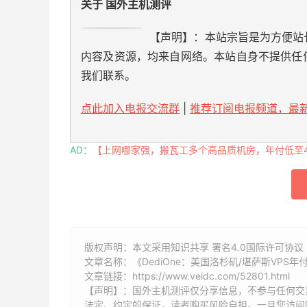
关于 国外主机测评
【声明】：本站宗旨是为方便站
内容及资源，均来自网络。本站自身不提供任
我们联系。
点此加入电报交流群
|
推荐订阅电报频道，最新
AD：
【上网哪家强，搬瓦工多个高品质机房，年付低至49
版权声明：本文采用知识共享 署名4.0国际许可协议 [
文章名称：《DediOne：美国洛杉矶/堪萨斯VPS年付
文章链接：
https://www.veidc.com/52801.html
【声明】：国外主机测评仅分享信息，不参与任何交
法定、约定的保证，读者购买风险自担。一旦您访问