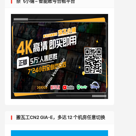
奈飞小铺 – 智能账号合租平台
搬瓦工CN2 GIA-E，多达 12 个机房任意切换