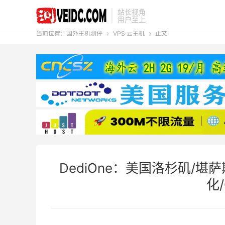
站长视角
用户至上
当前位置：
国外主机测评
VPS·云主机
正文


DediOne：美国洛杉矶/堪萨
化