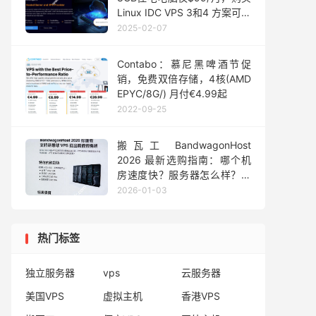
Linux IDC VPS 3和4 方案可享
超值折扣
2025-02-07
Contabo：慕尼黑啤酒节促
销，免费双倍存储，4核(AMD
EPYC/8G/) 月付€4.99起
2022-09-25
搬瓦工 BandwagonHost
2026 最新选购指南：哪个机
房速度快？服务器怎么样？多
少钱？
2026-01-03
热门标签
独立服务器
vps
云服务器
美国VPS
虚拟主机
香港VPS