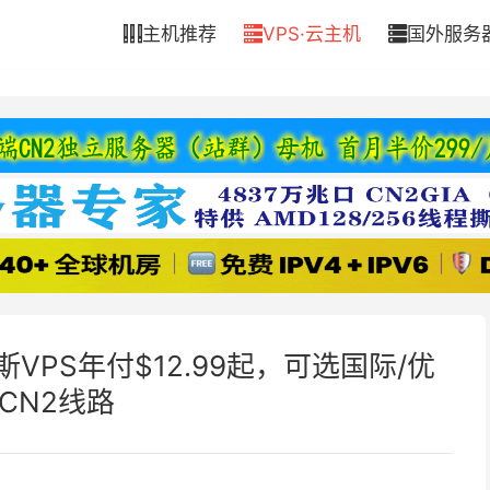
主机推荐
VPS·云主机
国外服务



斯VPS年付$12.99起，可选国际/优
/CN2线路