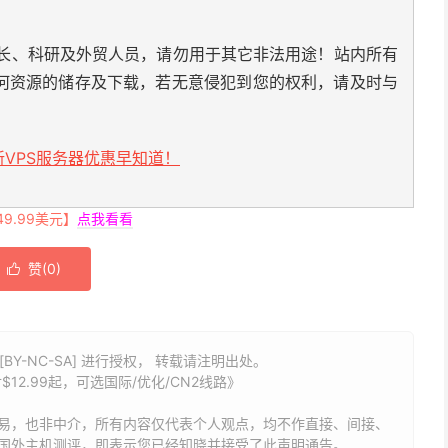
长、科研及外贸人员，请勿用于其它非法用途！站内所有
何资源的储存及下载，若无意侵犯到您的权利，请及时与
VPS服务器优惠早知道！
.99美元】
点我看看
赞(
0
)

BY-NC-SA] 进行授权， 转载请注明出处。
$12.99起，可选国际/优化/CN2线路》
易，也非中介，所有内容仅代表个人观点，均不作直接、间接、
国外主机测评，即表示您已经知晓并接受了此声明通告。