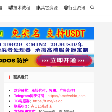
器
技术教程
其它资源
行业资讯




联系我们
欢迎骚扰：承接代付、投稿、广告合作！
Telegram同步订阅
：
https://t.me/veidc_com
TG电报群
：
https://t.me/veidc
联系Q Q
：
点击此处对话
本站投稿方式
：
100元一篇，置顶三天！