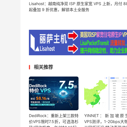
Lisahost：越南纯净双 ISP 原生家宽 VPS 上新，月付 8
起叠加 9 折优惠，解锁本土全服务
相关推荐
DediRock：重新上架三款特
YINNET：新加坡原生
价VPS限时7.5折，可选洛杉
VPS测评，1-2Gbps大