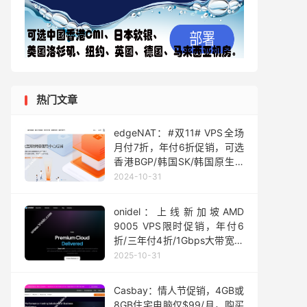
热门文章
edgeNAT：#双11# VPS全场
月付7折，年付6折促销，可选
香港BGP/韩国SK/韩国原生IP
服务器/美国AS4837等，月付
2024-10-31
28元起
onidel：上线新加坡AMD
9005 VPS限时促销，年付6
折/三年付4折/1Gbps大带宽，
月付$5.16起
2025-10-31
Casbay：情人节促销，4GB或
8GB住宅电脑仅$99/月，购买