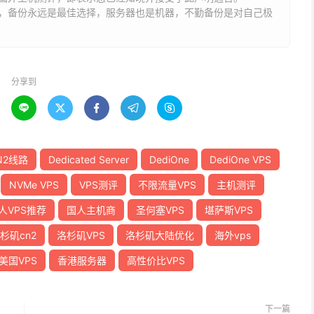
能，备份永远是最佳选择，服务器也是机器，不勤备份是对自己极
分享到





N2线路
Dedicated Server
DediOne
DediOne VPS
NVMe VPS
VPS测评
不限流量VPS
主机测评
人VPS推荐
国人主机商
圣何塞VPS
堪萨斯VPS
杉矶cn2
洛杉矶VPS
洛杉矶大陆优化
海外vps
美国VPS
香港服务器
高性价比VPS
下一篇