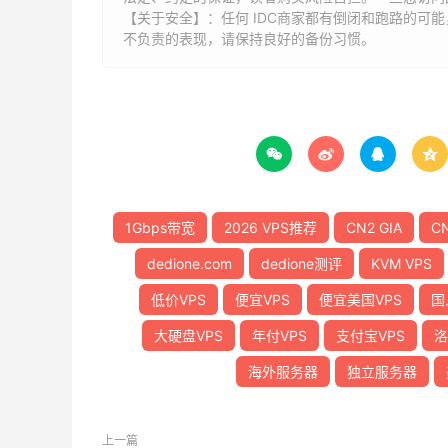
【关于安全】：任何 IDC商家都有倒闭和跑路的可
不负责的表现，请保持良好的备份习惯。




1Gbps带宽
2026 VPS推荐
CN2 GIA
C
dedione.com
dedione测评
KVM VPS
低价VPS
便宜VPS
便宜美国VPS
国
大硬盘VPS
年付VPS
支付宝VPS
洛
海外服务器
独立服务器
上一篇