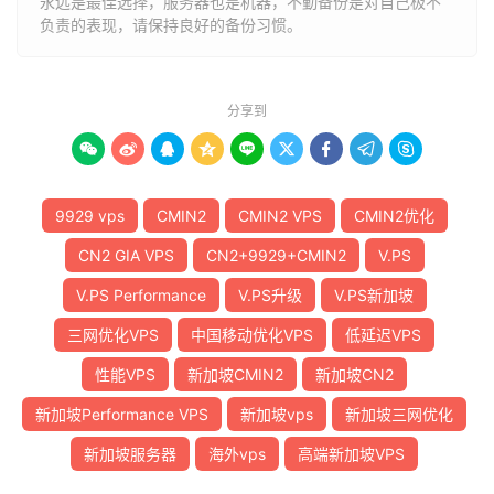
永远是最佳选择，服务器也是机器，不勤备份是对自己极不
负责的表现，请保持良好的备份习惯。
分享到









9929 vps
CMIN2
CMIN2 VPS
CMIN2优化
CN2 GIA VPS
CN2+9929+CMIN2
V.PS
V.PS Performance
V.PS升级
V.PS新加坡
三网优化VPS
中国移动优化VPS
低延迟VPS
性能VPS
新加坡CMIN2
新加坡CN2
新加坡Performance VPS
新加坡vps
新加坡三网优化
新加坡服务器
海外vps
高端新加坡VPS