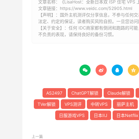
文章名称：《LisaHost：全新日本双 ISP 住宅 VPS 
文章链接：
https://www.veidc.com/52905.html
【声明】：国外主机测评仅分享信息，不参与任何交
法定、约定的保证，读者购买风险自担。一旦您访问
【关于安全】：任何 IDC商家都有倒闭和跑路的可
不负责的表现，请保持良好的备份习惯。




AS2497
ChatGPT解锁
Claude解锁
TVer解锁
VPS测评
中转VPS
丽萨主机
日服游戏VPS
日本IIJ
日本Netflix
上一篇