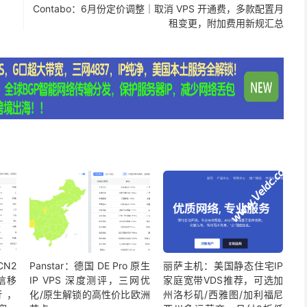
Contabo：6月份定价调整｜取消 VPS 开通费，多款配置月
租变更，附加费用新规汇总
CN2
Panstar：德国 DE Pro 原生
丽萨主机：美国静态住宅IP
电信移
IP VPS 深度测评，三网优
家庭宽带VDS推荐，可选加
行，
化/原生解锁的高性价比欧洲
州洛杉矶/西雅图/加利福尼