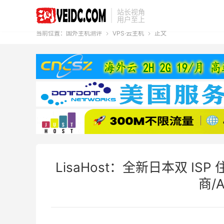
站长视角
用户至上
当前位置：
国外主机测评
VPS·云主机
正文


LisaHost：全新日本双 ISP 
商/