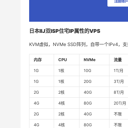
日本IIJ双ISP住宅IP属性的VPS
KVM虚拟，NVMe SSD阵列，自带一个IPv4，支
内存
CPU
NVMe
流量
1G
1核
10G
1T/月
1G
1核
20G
3T/月
2G
2核
40G
8T/月
4G
4核
80G
20T/月
2G
2核
40G
不限
4G
4核
80G
不限