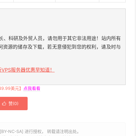
长、科研及外贸人员，请勿用于其它非法用途！站内所有
何资源的储存及下载，若无意侵犯到您的权利，请及时与
VPS服务器优惠早知道！
.99美元】
点我看看
赞(
0
)

BY-NC-SA] 进行授权， 转载请注明出处。