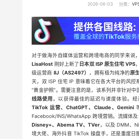
2026-06-03
分类：
VP
对于做海外自媒体运营和跨境电商的同学来说，
LisaHost
刚好上新了
日本双 ISP 原生住宅 VPS
级运营商
IIJ（AS2497）
，拥有极为纯净的
原生
天，双 ISP 住宅 IP 意味着它在各大平台
“黄金护照”。需要注意的是，该系列并非针对中
线路使用
，以获得最佳的延迟与速度体验。经过
TikTok 运营、ChatGPT、Claude、Gemini
等
Facebook/INS/WhatsApp 跨境营销
Disney+、Abema TV、TVer
，以及 DMM、N
境大佬、海外抖音 TikTok 操盘手，还是重度日服流