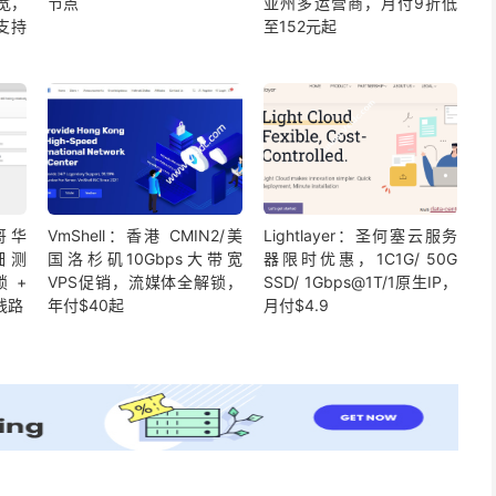
带宽，
节点
亚州多运营商，月付9折低
支持
至152元起
哥华
VmShell：香港 CMIN2/美
Lightlayer：圣何塞云服务
细测
国洛杉矶10Gbps大带宽
器限时优惠，1C1G/ 50G
锁 +
VPS促销，流媒体全解锁，
SSD/ 1Gbps@1T/1原生IP，
A线路
年付$40起
月付$4.9