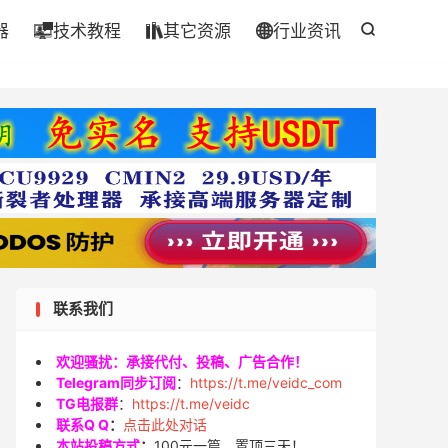
器
技术教程
其它资源
行业资讯




联系我们
欢迎骚扰：承接代付、投稿、广告合作！
Telegram同步订阅
：
https://t.me/veidc_com
TG电报群
：
https://t.me/veidc
联系Q Q
：
点击此处对话
本站投稿方式
：
100元一篇，置顶三天！