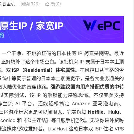
S·云主机
阅读(326)
赞(
0
)

一个干净、不跳验证码的日本住宅 IP 简直是刚需。最近
，正好填补了这个市场空白。该批机房 IP 隶属于日本本土顶
、双 ISP（Residential）住宅属性
。在风控日益严格的今
的风控系统中等同于普通的日本本土家庭宽带，是各大业务通关的
国大陆优化的直连线路。
强烈建议国内用户搭配优质的中转
实际测试，该 IP 的解锁能力堪称恐怖。不仅完美支持
主流 AI 平台，还能轻松搞定 Amazon 亚马逊电商、
。流媒体及日区游戏玩家更是可以闭眼入，完美解锁
Netflix、Hulu、
iconico 和《公主连结》等日服手机游戏。无论你是外贸跨
媒体/游戏爱好者，LisaHost 这款日本双 ISP 住宅 VPS