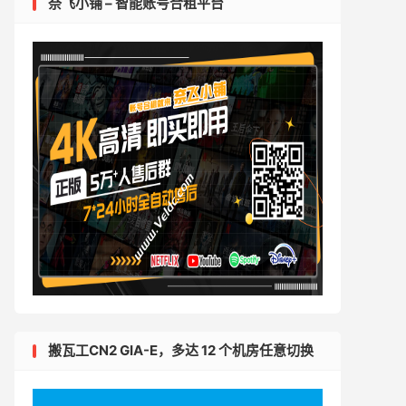
奈飞小铺 – 智能账号合租平台
搬瓦工CN2 GIA-E，多达 12 个机房任意切换