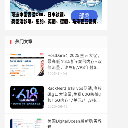
热门文章
HostDare：2025黑五大促，
最高低至3.5折+双倍内存+双
倍流量，洛杉矶VPS年付$9.1
起，可选CN2
2025-11-04
GIA+AS9929+CMIN2线路
RackNerd 618 vps促销,洛杉
矶g口大流量,免费60G防御,1
核1.5G内存17美元/年,3核5G
内存59美元/年
2020-06-15
美国DigitalOcean最新购买教
程