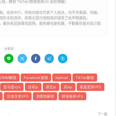
上线，解锁 TikTok/跨境电商/AI 风控神器》
易，也非中介，所有内容仅代表个人观点，均不作直接、间接、
国外主机测评，即表示您已经知晓并接受了此声明通告。
能，备份永远是最佳选择，服务器也是机器，不勤备份是对自己极
分享到





DMM解锁
Facebook营销
lisahost
TikTok解锁
亚马逊vps
住宅ip
原生ip
双isp
家庭宽带VPS
日本住宅VPS
流媒体解锁
跨境电商VPS
下一篇