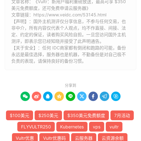
文章名称：《Vultr：新用户福利重磅放送，最高可享 $350
美元免费额度，还可免费申请云服务器》
文章链接：
https://www.veidc.com/53145.html
【声明】：国外主机测评仅分享信息，不参与任何交易，也
非中介，所有内容仅代表个人观点，均不作直接、间接、法
定、约定的保证，读者购买风险自担。一旦您访问国外主机
测评，即表示您已经知晓并接受了此声明通告。
【关于安全】：任何 IDC商家都有倒闭和跑路的可能，备份
永远是最佳选择，服务器也是机器，不勤备份是对自己极不
负责的表现，请保持良好的备份习惯。
分享到









$100美元
$250美元
$350美元免费额度
7月活动
FLYVULTR250
Kubernetes
vps
vultr
Vultr优惠
Vultr优惠码
云服务器
云资源余额