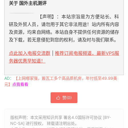
关于 国外主机测评
【声明】：本站宗旨是为方便站长、科
研及外贸人员，请勿用于其它非法用途！站内所有内容
及资源，均来自网络。本站自身不提供任何资源的储存
及下载，若无意侵犯到您的权利，请及时与我们联系。
点此加入电报交流群
|
推荐订阅电报频道，最新VPS服
务器优惠早知道！
AD：
【上网哪家强，搬瓦工多个高品质机房，年付低至49.99美
元】
点我看看
赞(
0
)

版权声明：本文采用知识共享 署名4.0国际许可协议 [BY-
NC-SA] 进行授权， 转载请注明出处。