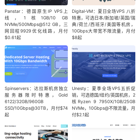
Panstar：德国原生IP VPS上
Digital-VM：夏日全场VPS 八折
线，1核1GB/10 GB
特惠，可选日本/新加坡/英国/瑞
NVMe/500Mbps@512 GB，三
典/荷兰/西班牙/美国等机房，
网回程9929优化线路，月付
10Gbps大带宽不限流量，月付
$0.61起
$8起
Spinservers：达拉斯机房独立
Unesty：夏季全场VPS五折促
服务器限时特惠，Gold
销，可选德国/纽约/英国机房，2
6122/32GB/960GB
核Ryzen 9 7950X/1GB/25GB
SSD/10Gbps@30TB，月付$74
NVMe，10Gbps@不限流量，月
起
付$2.1起