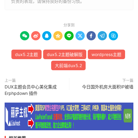
负责的表现，请保持良好的备份习惯。
分享到









dux5.2主题
dux5.2主题破解版
wordpress主题
大前端dux5.2
上一篇
下一篇
DUX主题会员中心美化集成
今日国外机房大面积IP被墙
Erphpdown 插件