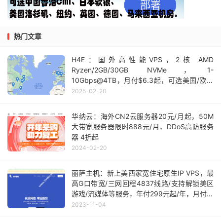
热门文章
H4F：国外高性能VPS，2核 AMD
Ryzen/2GB/30GB NVMe，1-
10Gbps@4TB，月付$6.3起，可选美国/欧洲
等17个机房
2025-02-20
华纳云：海外CN2云服务器20元/月起，50M
大带宽服务器限时888元/月，DDoS高防服务
器 4折起
2024-02-20
丽萨主机：新上美西家宽住宅原生IP VPS，最
高G口带宽/三网回程4837线路/支持解锁美区
游戏/流媒体等服务，年付299元起/年，月付套
餐60元起
2023-11-04