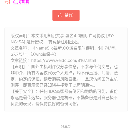
元】
点我看看
赞(
1
)

版权声明：本文采用知识共享 署名4.0国际许可协议 [BY-
NC-SA] 进行授权， 转载请注明出处。
文章名称：《NameSilo最新.CO域名限时促销：$0.74/年、
$7.7/5年，送whois保护》
文章链接：
https://www.veidc.com/8167.html
【声明】：国外主机测评仅分享信息，不参与任何交易，也
非中介，所有内容仅代表个人观点，均不作直接、间接、法
定、约定的保证，读者购买风险自担。一旦您访问国外主机
测评，即表示您已经知晓并接受了此声明通告。
【关于安全】：任何 IDC商家都有倒闭和跑路的可能，备份
永远是最佳选择，服务器也是机器，不勤备份是对自己极不
负责的表现，请保持良好的备份习惯。
分享到