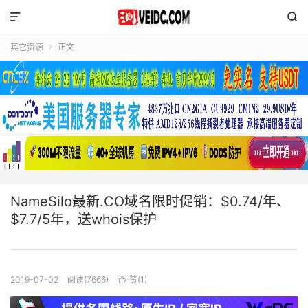


其它资源
正文

NameSilo最新.CO域名限时促销：$0.74/年、
$7.7/5年，送whois保护
2019-07-02
阅读(7666)
赞(
1
)
