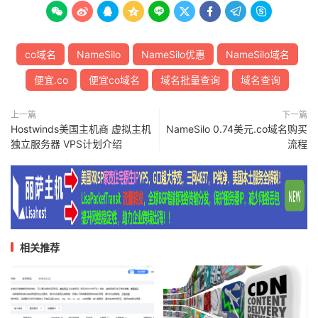









co域名
NameSilo
NameSilo优惠
NameSilo域名
便宜.co
便宜co域名
域名批量查询
域名查询
上一篇
下一篇
Hostwinds美国主机商 虚拟主机
NameSilo 0.74美元.co域名购买
独立服务器 VPS计划介绍
流程
相关推荐