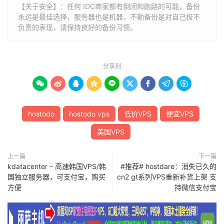
【关于安全】：任何 IDC商家都有倒闭和跑路的可能，备份
永远是最佳选择，服务器也是机器，不勤备份是对自己极不
负责的表现，请保持良好的备份习惯。
分享到









hostodo
hostodo vps
低价VPS
便宜VPS
美国VPS
上一篇
下一篇
kdatacenter – 高速韩国VPS/韩
#推荐# hostdare：消失已久的
国独立服务器，可支付宝，购买
cn2 gt系列VPS重新补货上架 支
方便
持微信支付宝