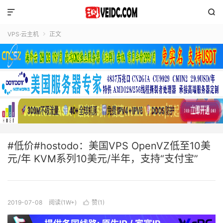


VPS·云主机
正文

#低价#hostodo：美国VPS OpenVZ低至10美
元/年 KVM系列10美元/半年，支持“支付宝”
2019-07-08
阅读(1W+)
赞(
1
)
