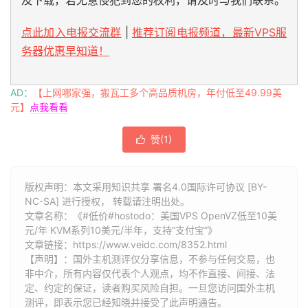
及下载，若无意侵犯到您的权利，请及时与我们联系。
点此加入电报交流群
|
推荐订阅电报频道，最新VPS服
务器优惠早知道！
AD：
【上网哪家强，搬瓦工多个高品质机房，年付低至49.99美
元】
点我看看
赞(
1
)

版权声明：本文采用知识共享 署名4.0国际许可协议 [BY-
NC-SA] 进行授权， 转载请注明出处。
文章名称：《#低价#hostodo：美国VPS OpenVZ低至10美
元/年 KVM系列10美元/半年，支持“支付宝”》
文章链接：
https://www.veidc.com/8352.html
【声明】：国外主机测评仅分享信息，不参与任何交易，也
非中介，所有内容仅代表个人观点，均不作直接、间接、法
定、约定的保证，读者购买风险自担。一旦您访问国外主机
测评，即表示您已经知晓并接受了此声明通告。