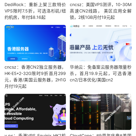
DediRock：重新上架三款特价
cncsz：美国VPS测评，10-30M
VPS限时7.5折，可选洛杉矶/纽
高速CN2线路， 美区应用全解
约机房，年付$8.16起
锁，2核1GB月付19元起
cncsz：香港CN2独立服务器，
华纳云：免备案云服务器限量秒
HK-E5*2-32G限时9折首月299
杀，首月19.9元起，可选香港
元，香港/美国云服务器，2H1G
cn2/日本优化/美国cn2
月付19元起
v.ps：香港VPS Equinix HK2机
CloudCone：#9周年庆典#美国