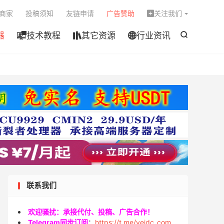

商家
投稿须知
友链申请
广告赞助
关注我们

器
技术教程
其它资源
行业资讯




联系我们
欢迎骚扰：承接代付、投稿、广告合作！
Telegram同步订阅
：
https://t.me/veidc_com