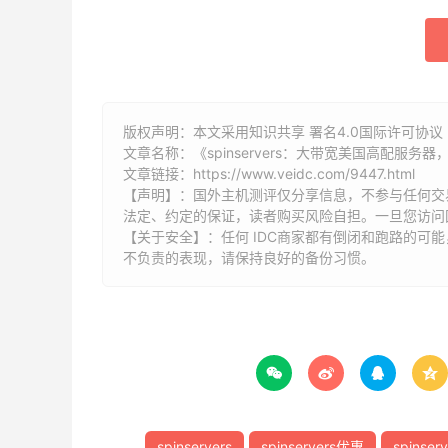
版权声明：本文采用知识共享 署名4.0国际许可协议 [
文章名称：《spinservers：大带宽美国高配服务器，双E
文章链接：
https://www.veidc.com/9447.html
【声明】：国外主机测评仅分享信息，不参与任何交
法定、约定的保证，读者购买风险自担。一旦您访问
【关于安全】：任何 IDC商家都有倒闭和跑路的可
不负责的表现，请保持良好的备份习惯。




spinservers
spinservers优惠
spinse