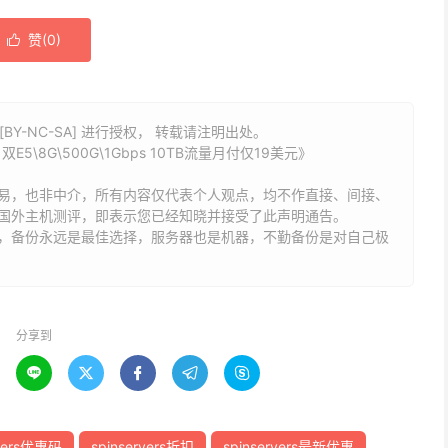
赞(
0
)

BY-NC-SA] 进行授权， 转载请注明出处。
5\8G\500G\1Gbps 10TB流量月付仅19美元》
易，也非中介，所有内容仅代表个人观点，均不作直接、间接、
国外主机测评，即表示您已经知晓并接受了此声明通告。
能，备份永远是最佳选择，服务器也是机器，不勤备份是对自己极
分享到





rvers优惠码
spinservers折扣
spinservers最新优惠