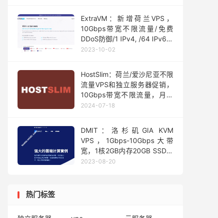
ExtraVM：新增荷兰VPS，
10Gbps带宽不限流量/免费
DDoS防御/1 IPv4, /64 IPv6，
月付$5起
2023-10-02
HostSlim：荷兰/爱沙尼亚不限
流量VPS和独立服务器促销，
10Gbps带宽不限流量，月付
€6.25起
2024-07-18
DMIT：洛杉矶GIA KVM
VPS，1Gbps-10Gbps大带
宽，1核2GB内存20GB SSD，
季付$28.88起
2023-08-20
热门标签