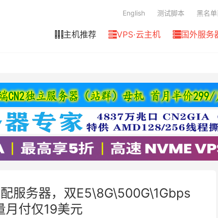
English
测试脚本
黑名单
主机推荐
VPS·云主机
国外服务



配服务器，双E5\8G\500G\1Gbps
流量月付仅19美元