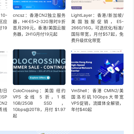
10-
cncsz：香港CN2独立服务
LightLayer：香港/新加坡/
美区应
器，HK-E5*2-32G限时9折
美国独服促销，E5-
19
首月299元，香港/美国云服
2660/16G，可选优化/标准/
务器，2H1G月付19元起
国际带宽，月付$57起，免
费升级优化带宽
坡/日
ColoCrossing：美国 纽约
VmShell：香港 CMIN2/美
ISP
VPS 全线 5 折，1核
国洛杉矶10Gbps大带宽
N2
1GB/25GB SSD，
VPS促销，流媒体全解锁，
优质线
1Gbps@20TB，月付 $1.97
年付$40起
起