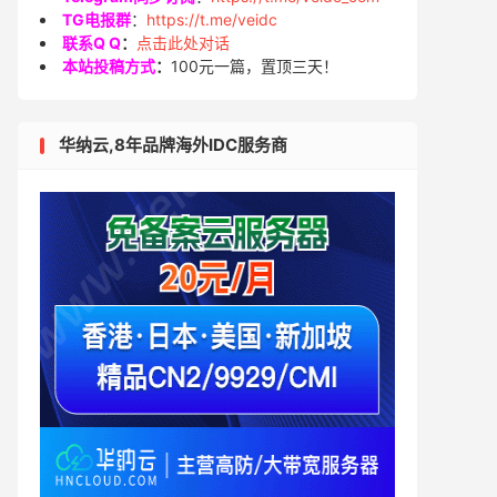
TG电报群
：
https://t.me/veidc
联系Q Q
：
点击此处对话
本站投稿方式
：
100元一篇，置顶三天！
华纳云,8年品牌海外IDC服务商