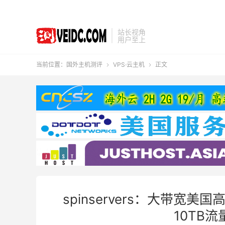
站长视角
用户至上
当前位置：
国外主机测评
VPS·云主机
正文


spinservers：大带宽美国高
10TB