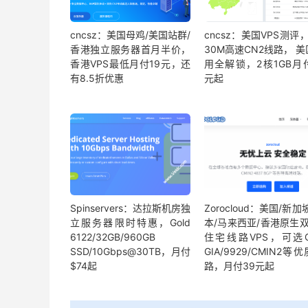
cncsz：美国母鸡/美国站群/
cncsz：美国VPS测评，
香港独立服务器首月半价，
30M高速CN2线路， 
香港VPS最低月付19元，还
用全解锁，2核1GB月付
有8.5折优惠
元起
Spinservers：达拉斯机房独
Zorocloud：美国/新加
立服务器限时特惠，Gold
本/马来西亚/香港原生双
6122/32GB/960GB
住宅线路VPS，可选C
SSD/10Gbps@30TB，月付
GIA/9929/CMIN2等
$74起
路，月付39元起