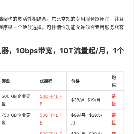
础架构的灵活性相结合。它比常规的专用服务器便宜，并且
用程序是一个绝佳选择。可伸缩性功能允许混合专用服务器客
，1Gbps带宽，10T流量起/月，1个
购
硬盘
优惠码
价格
买
500 GB企业硬
50OFF4LIF
链
$38/月
$19/月
盘
E
接
750 GB企业硬
50OFF4LIF
$59/月
$29.5/
链
盘
E
月
接
50OFF4LIF
$79/月
$39.5/
链