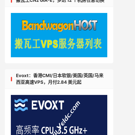
搬瓦工CN2 GIA-E，多达 12 个机房任意切换
Evoxt：香港CMI/日本软银/美国/英国/马来
西亚高速VPS，月付2.84 美元起