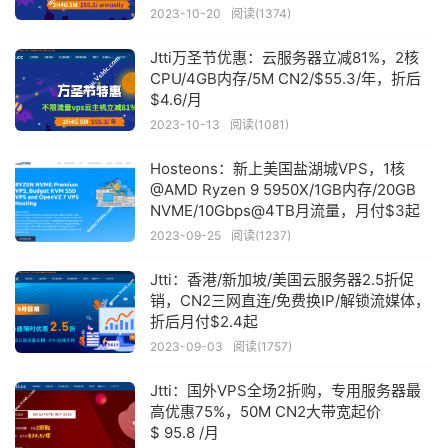
2023-10-20
阅读(1374)
Jtti万圣节优惠：云服务器立减81%，2核
CPU/4GB内存/5M CN2/$55.3/年，折后
$4.6/月
2023-10-13
阅读(1081)
Hosteons：新上美国盐湖城VPS，1核
@AMD Ryzen 9 5950X/1GB内存/20GB
NVME/10Gbps@4TB月流量，月付$3起
2023-09-25
阅读(1237)
Jtti：香港/新加坡/美国云服务器2.5折促
销，CN2三网直连/免费换IP/解锁流媒体，
折后月付$2.4起
2023-09-03
阅读(1757)
Jtti：国外VPS全场2折购，专用服务器最
高优惠75%，50M CN2大带宽起价
$ 95.8 /月