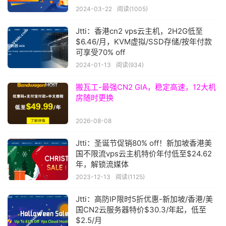
2024-03-22
阅读(1005)
Jtti：香港cn2 vps云主机，2H2G低至
$6.46/月，KVM虚拟/SSD存储/按年付款
可享受70% off
2024-01-13
阅读(934)
搬瓦工-最强CN2 GIA，稳定高速，12大机
房随时更换
2026-08-08
Jtti：圣诞节促销80% off！新加坡香港美
国不限流vps云主机特价年付低至$24.62
年，解锁流媒体
2023-12-13
阅读(1125)
Jtti：高防IP限时5折优惠-新加坡/香港/美
国CN2云服务器特价$30.3/年起，低至
$2.5/月