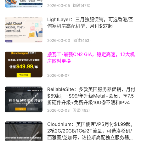
2026-03-05
阅读(473)
LightLayer：三月独服促销，可选香港/圣
何塞机房高配机型，月付$57起
2026-03-03
阅读(453)
搬瓦工-最强CN2 GIA，稳定高速，12大机
房随时更换
2026-08-07
ReliableSite：多款美国服务器促销，月付
$69起，+$99/年升级Metal+会员，享7.5
折硬件升级+免费升级10G@不限和IPv4
2026-02-08
阅读(482)
Cloudnium：美国便宜VPS月付$1.99起，
2核2G/20GB/1G@2T流量，可选洛杉矶/
西雅图/芝加哥，达拉斯高配独立服务器月