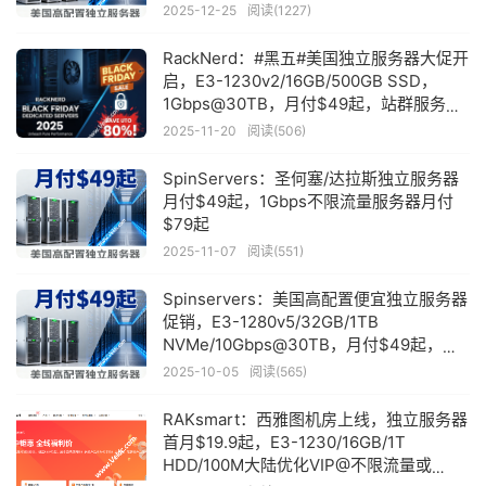
NVMe
2025-12-25
阅读(1227)
RackNerd：#黑五#美国独立服务器大促开
启，E3-1230v2/16GB/500GB SSD，
1Gbps@30TB，月付$49起，站群服务器
月付$135起，可选纽约/犹他州/洛杉矶等
2025-11-20
阅读(506)
机房
SpinServers：圣何塞/达拉斯独立服务器
月付$49起，1Gbps不限流量服务器月付
$79起
2025-11-07
阅读(551)
Spinservers：美国高配置便宜独立服务器
促销，E3-1280v5/32GB/1TB
NVMe/10Gbps@30TB，月付$49起，
1Gbps不限流量月付$79起，可选圣何塞/
2025-10-05
阅读(565)
达拉斯机房
RAKsmart：西雅图机房上线，独立服务器
首月$19.9起，E3-1230/16GB/1T
HDD/100M大陆优化VIP@不限流量或