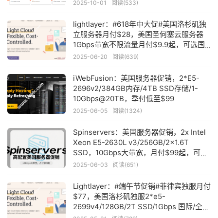
1Gbps@10TB月流量
2025-10-01
阅读(533)
lightlayer：#618年中大促#美国洛杉矶独
立服务器月付$28，美国圣何塞云服务器
1Gbps带宽不限流量月付$9.9起，可选国
际/标准/优化线路
2025-06-20
阅读(639)
iWebFusion：美国服务器促销，2*E5-
2696v2/384GB内存/4TB SSD存储/1-
10Gbps@20TB，季付低至$99
2025-06-05
阅读(1324)
Spinservers：美国服务器促销，2x Intel
Xeon E5-2630L v3/256GB/2x1.6T
SSD，10Gbps大带宽，月付$99起，可选
圣何塞/达拉斯机房
2025-06-03
阅读(651)
Lightlayer：#端午节促销#菲律宾独服月付
$77，美国洛杉矶独服2*e5-
2699v4/128GB/2T SSD/1Gbps 国际/全向
不限流量，月付$149