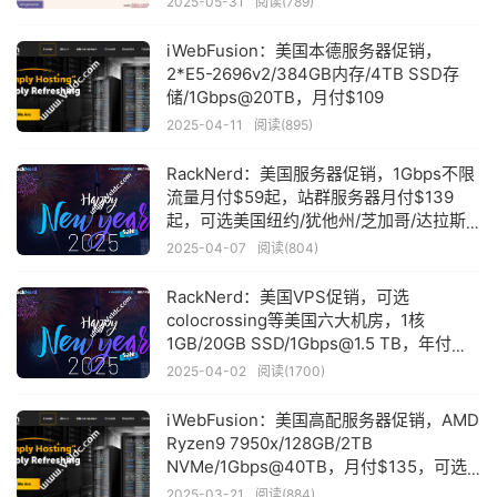
2025-05-31
阅读(789)
iWebFusion：美国本德服务器促销，
2*E5-2696v2/384GB内存/4TB SSD存
储/1Gbps@20TB，月付$109
2025-04-11
阅读(895)
RackNerd：美国服务器促销，1Gbps不限
流量月付$59起，站群服务器月付$139
起，可选美国纽约/犹他州/芝加哥/达拉斯/
洛杉矶等
2025-04-07
阅读(804)
RackNerd：美国VPS促销，可选
colocrossing等美国六大机房，1核
1GB/20GB SSD/1Gbps@1.5 TB，年付
$10.99起，独立服务器月付$64.95起，13
2025-04-02
阅读(1700)
个可用IP
iWebFusion：美国高配服务器促销，AMD
Ryzen9 7950x/128GB/2TB
NVMe/1Gbps@40TB，月付$135，可选
洛杉矶/俄勒冈州等机房
2025-03-21
阅读(884)