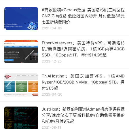
#商家投稿#Ceraus数据-美国洛杉矶三网回程
CN2 GIA线路 低延迟国内秒开 月付低至36元
七五折续费同价
2021-04-09
EtherNetservers：美国特价VPS，可选洛杉
矶/新泽西/迈阿密机房，1核1GB内存40GB
SSD，10Gbps@1T，年付$14.95起
2023-12-25
TNAHosting：美国芝加哥VPS，1核AMD
Ryzen/1GB/20GB NVMe，1Gbps@15TB，月
付$1.5起
2025-04-20
JustHost：新西伯利亚州Adman机房测评数据
分享/速度仅次于莫斯科机房/自助免费更换IP
和机房/月付9元起
2021-08-18