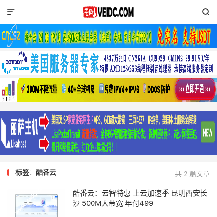


标签：酷番云
共 2 篇文章
酷番云：云智特惠 上云加速季 昆明西安长
沙 500M大带宽 年付499