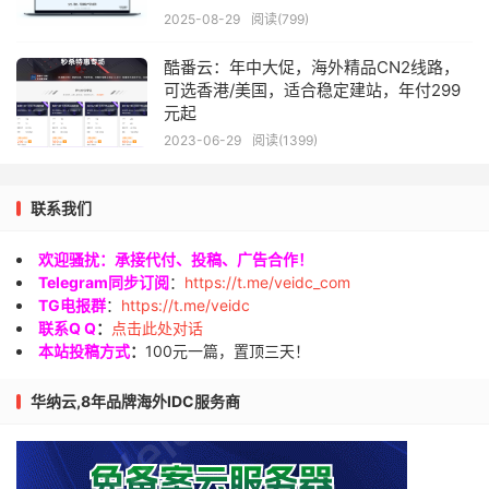
2025-08-29
阅读(799)
酷番云：年中大促，海外精品CN2线路，
可选香港/美国，适合稳定建站，年付299
元起
2023-06-29
阅读(1399)
联系我们
欢迎骚扰：承接代付、投稿、广告合作！
Telegram同步订阅
：
https://t.me/veidc_com
TG电报群
：
https://t.me/veidc
联系Q Q
：
点击此处对话
本站投稿方式
：
100元一篇，置顶三天！
华纳云,8年品牌海外IDC服务商