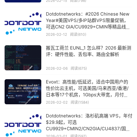
2026-02-15
阅读(798)
Dotdotnetworks：#2026 Chinese New
Year#美国VPS/多IP站群VPS限量促销，
可选CN2 GIA/CU9929+CMIN等精品线
路，年付$34.9起
2026-02-12
阅读(610)
搬瓦工荷兰 EUNL_1 怎么样？2026 最新测
评：硬件性能、丢包率、路由全解析
2026-02-06
阅读(675)
Evoxt：高性能/低延迟，适合中国用户的
性价比云主机，可选美国/马来西亚/香港/
日本等17个机房，1Gbps大带宽，月付
$2.99起
2026-02-02
阅读(1584)
Dotdotnetworks：洛杉矶高端 VPS，年付
$29.9起，可选
CU9929+CMIN2/CN2GIA/CU4837/国际
线路/多IP站群VPS等
2026-02-01
阅读(597)