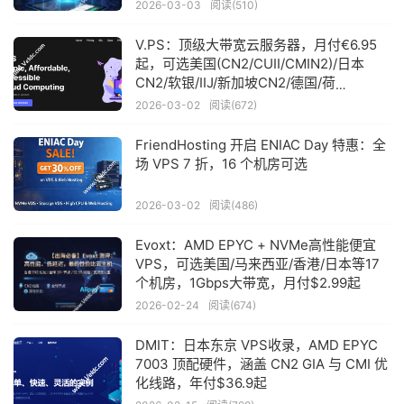
2026-03-03
阅读(510)
V.PS：顶级大带宽云服务器，月付€6.95
起，可选美国(CN2/CUII/CMIN2)/日本
CN2/软银/IIJ/新加坡CN2/德国/荷
兰/CN2+CUII/英国CUII等线路
2026-03-02
阅读(672)
FriendHosting 开启 ENIAC Day 特惠：全
场 VPS 7 折，16 个机房可选
2026-03-02
阅读(486)
Evoxt：AMD EPYC + NVMe高性能便宜
VPS，可选美国/马来西亚/香港/日本等17
个机房，1Gbps大带宽，月付$2.99起
2026-02-24
阅读(674)
DMIT：日本东京 VPS收录，AMD EPYC
7003 顶配硬件，涵盖 CN2 GIA 与 CMI 优
化线路，年付$36.9起