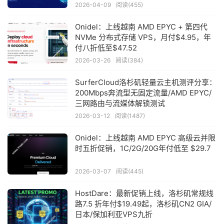
2026-04-09
阅读(455)
Onidel：上线越南 AMD EPYC + 第四代
NVMe 分布式存储 VPS，月付$4.95，年
付八折低至$47.52
2026-03-26
阅读(384)
SurferCloud洛杉矶轻量云主机测评分享：
200Mbps奔流型无固定流量/AMD EPYC/
三网路由与流媒体解锁测试
2026-03-12
阅读(1487)
Onidel：上线越南 AMD EPYC 高级云并限
时五折促销，1C/2G/20G年付低至 $29.7
2026-03-07
阅读(445)
HostDare：最新促销上线，洛杉矶常规线
路7.5 折年付$19.49起，洛杉矶CN2 GIA/
日本/保加利亚VPS九折