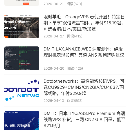
2026-06-21
阅读(670)
限时羊毛：OrangeVPS 春促开启！特定日
期下单享“双倍流量”福利，年付$15.19起，
可选香港/日本/美国/新加坡
2026-04-27
阅读(412)
DMIT LAX.AN4.EB.WEE 深度测评：绝版
理财机表现如何？兼谈 AN5 系列选购建议
2026-04-20
阅读(425)
Dotdotnetworks：高性能洛杉矶VPS，可
选CU9929+CMIN2/CN2GIA/CU4837/国
际线路，年付$29.9起
2026-04-13
阅读(592)
DMIT：日本 TYO.AS3.Pro Premium 高端
线路VPS 补货，三网 CN2 GIA 回程，低至
$21.9/月