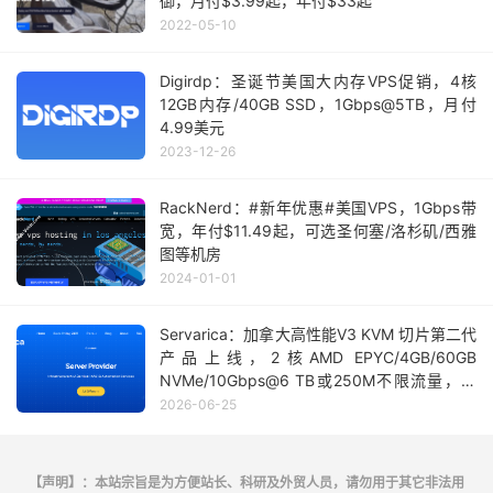
御，月付$3.99起，年付$33起
2022-05-10
Digirdp：圣诞节美国大内存VPS促销，4核
12GB内存/40GB SSD，1Gbps@5TB，月付
4.99美元
2023-12-26
RackNerd：#新年优惠#美国VPS，1Gbps带
宽，年付$11.49起，可选圣何塞/洛杉矶/西雅
图等机房
2024-01-01
Servarica：加拿大高性能V3 KVM 切片第二代
产品上线，2核AMD EPYC/4GB/60GB
NVMe/10Gbps@6 TB或250M不限流量，月
付 $5 起
2026-06-25
【声明】：本站宗旨是为方便站长、科研及外贸人员，请勿用于其它非法用