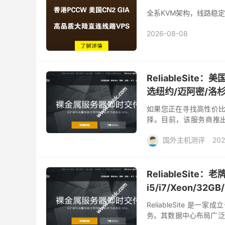
全系KVM架构，线路稳定
2026-08-08
ReliableSit
选纽约/迈阿密/洛
如果您正在寻找高性价比的
择。目前，该服务商推出了
HDD 的大空间机型；若有更
国外主机测评
202
ReliableSit
i5/i7/Xeon/32
ReliableSite 
务。其数据中心布局广泛