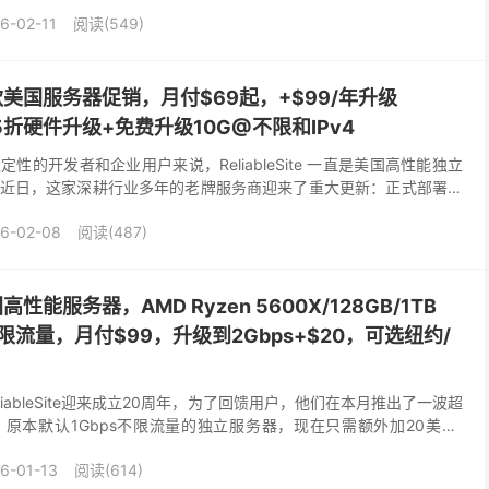
最大的优势在于全自动化配置上架，且...
6-02-11
阅读(549)
e：多款美国服务器促销，月付$69起，+$99/年升级
.5折硬件升级+免费升级10G@不限和IPv4
性的开发者和企业用户来说，ReliableSite 一直是美国高性能独立
近日，这家深耕行业多年的老牌服务商迎来了重大更新：正式部署荷
出了极具竞争力的 Metal+ 年度...
6-02-08
阅读(487)
美国高性能服务器，AMD Ryzen 5600X/128GB/1TB
@不限流量，月付$99，升级到2Gbps+$20，可选纽约/
liableSite迎来成立20周年，为了回馈用户，他们在本月推出了一波超
原本默认1Gbps不限流量的独立服务器，现在只需额外加20美元/
ps不限流量！要注意，这项优惠...
6-01-13
阅读(614)