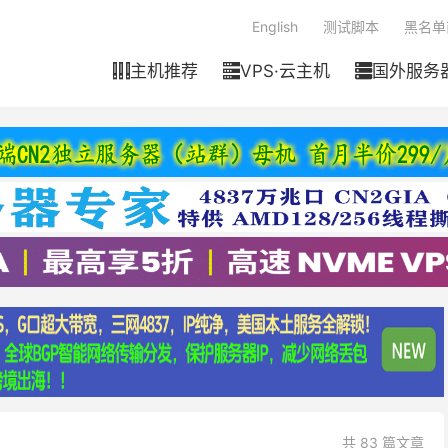
English
测试脚本
黑名单
主机推荐
VPS·云主机
国外服务



共 83 篇文章