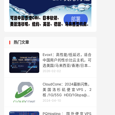
热门文章
Evoxt：高性能/低延迟，适合
中国用户的性价比云主机，可
选美国/马来西亚/香港/日本等
17个机房，1Gbps大带宽，月
2026-02-02
付$2.99起
CloudCone：2024最新闪售，
美国洛杉矶便宜VPS，2
核/1G/55G HDD/1Gbps@3T
月流量，年付$15.5起
2024-04-10
PQHosting：国外便宜VPS