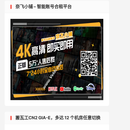
奈飞小铺 – 智能账号合租平台
搬瓦工CN2 GIA-E，多达 12 个机房任意切换