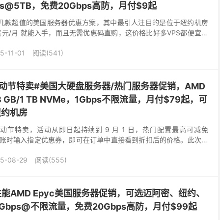
Gbps@5TB，免费20Gbps高防，月付$9起
 近期推出了几款超值的美国服务器优惠方案，其中最引人注目的是位于纽约机房
美元/月 就能入手，而且无需优惠码直购，这价格比好多VPS都便宜。
tom D510 处...
5-11-01
阅读(541)
te：#劳动节特卖#美国大硬盘服务器/热门服务器促销，AMD
128 GB/1 TB NVMe，1Gbps不限流量，月付$79起，可
纽约机房
正在进行劳动节特卖，活动从即日起持续到 9 月 1 日，热门配置最高可减免
下单结账时输入指定优惠券，即可在订单中直接看到折扣后的价格。此次促
器，热门配置最低69美元...
5-08-29
阅读(555)
e：高性能AMD Epyc美国服务器促销，可选迈阿密、纽约、
bps@不限流量，免费20Gbps高防，月付$99起