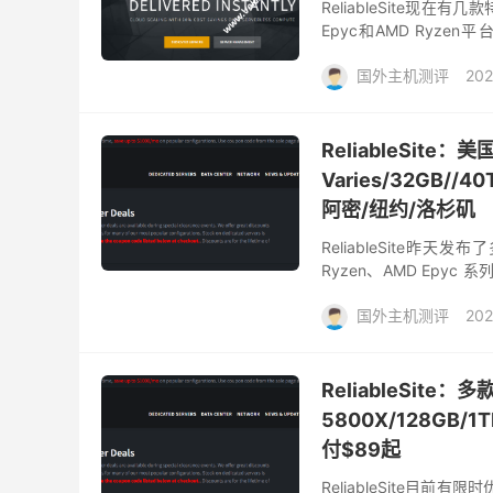
ReliableSite
Epyc和AMD Ry
20Gbps DDoS防护、1
国外主机测评
202
ReliableSit
Varies/32GB
阿密/纽约/洛杉矶
ReliableSite昨天
Ryzen、AMD Epyc
美元起；高性能服务器可..
国外主机测评
202
ReliableSite
5800X/128GB/
付$89起
ReliableSite目