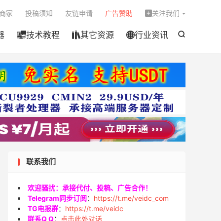

商家
投稿须知
友链申请
广告赞助
关注我们

器
技术教程
其它资源
行业资讯




联系我们
欢迎骚扰：承接代付、投稿、广告合作！
Telegram同步订阅
：
https://t.me/veidc_com
TG电报群
：
https://t.me/veidc
联系Q Q
：
点击此处对话