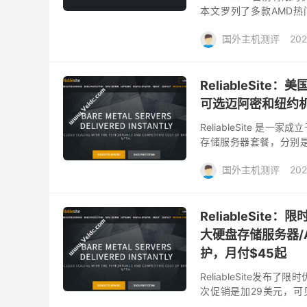
本文罗列了多款AMD热门
Ryzen 5800X，128 GB 
国外主机测评
202
ReliableSite
可选迈阿密和纽约机
ReliableSite 
存储服务器套餐，分别是美
存，默认提供 1Gbps 带
国外主机测评
202
ReliableSit
大硬盘存储服务器/AM
护，月付$45起
ReliableSite发
次促销是加29美元，可
起，可选AMD Ryzen/AM