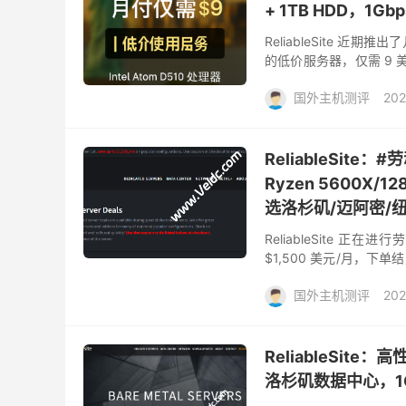
+ 1TB HDD，1
ReliableSite
的低价服务器，仅需 9 
这款入门级配置采用 Intel A
国外主机测评
202
ReliableSi
Ryzen 5600X/
选洛杉矶/迈阿密/
ReliableSite 
$1,500 美元/月，
销覆盖低中高端和存储服务
国外主机测评
202
ReliableSit
洛杉矶数据中心，1G