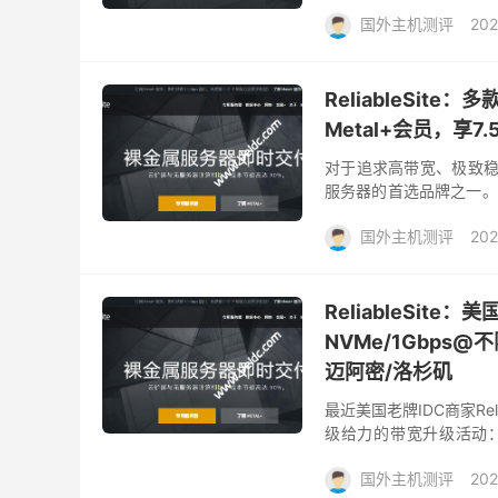
也即将投入使用。 该商家
国外主机测评
202
ReliableSit
Metal+会员，享7
对于追求高带宽、极致稳定
服务器的首选品牌之一。
兰阿姆斯特丹数据中心，并推
国外主机测评
202
ReliableSite：
NVMe/1Gbps
迈阿密/洛杉矶
最近美国老牌IDC商家Re
级给力的带宽升级活动：
月，就能永久升级到2Gb
国外主机测评
202