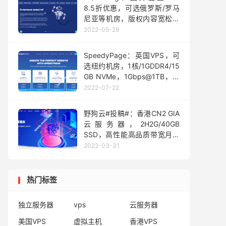
8.5折优惠，可选俄罗斯/罗马
尼亚等机房，版权内容宽松，
€3.2/月起
2022-05-29
SpeedyPage：英国VPS，可
选纽约机房，1核/1GDDR4/15
GB NVMe，1Gbps@1TB，月
付3.5英镑起
2022-07-22
野狗云#投稿#：香港CN2 GIA
云服务器，2H2G/40GB
SSD，高性能高品质带宽月付
39元起测评
2022-03-31
热门标签
独立服务器
vps
云服务器
美国VPS
虚拟主机
香港VPS