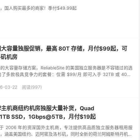
，国人购买最多的商家！季付$49.99起
e：美国大容量独服促销，最高 80T 存储，月付$99起，可
杉矶机房
大容量存储方案，ReliableSite 的美国独立服务器是不容错过的选
多款极具竞争力的套餐：仅需 $99/月 即可入手 32TB 或 40TB
高需求，80TB ...
6-03-22
阅读(997)
e：老牌主机商纽约机房独服大量补货，Quad
GB/1TB SSD，1Gbps@5TB，月付$19起
是一家成立于 2006 年的资深国外主机商，专注提供高品质独立服务器租用服
，涵盖美国纽约、迈阿密及洛杉矶，同时全新的荷兰阿姆斯特丹机房