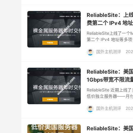
ReliableSite
费第二个 IPv4 
ReliableSite上线了一
第二个 IPv4 地址等
验！并且享受多项独家福利.
国外主机测评
202
ReliableSi
1Gbps带宽不限流量/
ReliableSite
低价独立服务器——月付
宜。 这款入门机型采用 Intel
国外主机测评
202
ReliableSite：