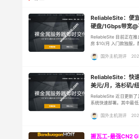
ReliableSite：
硬盘/1Gbps带宽
ReliableSite
房 $10/月 入门款独服，配置
硬盘，并赠送免费 D...
国外主机测评
202
ReliableSit
美元/月，洛杉矶/
ReliableSite
系统快速部署。其中最低配 Q
量 的带宽（支持升级至 10G
国外主机测评
202
搬瓦工-最强CN2 