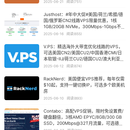
$27
2025-06-21
阅读(751)
Justhost：#年中大促#美国/荷兰/希腊/德
国/俄罗斯CN2线路VPS限量优惠，1核
1GB/20GB NVMe，300Mbps-1Gbps不限
流量，月付$1.68起
2025-06-16
阅读(655)
V.PS：精选海外大带宽优化线路的VPS，
可选美国CN2/美国CU2/中国香港CMI/日
本软银-IIJ/荷兰CU2/德国CU2/澳大利亚
CU2，月费低至€6.95起
2025-06-12
阅读(674)
RackNerd：美国便宜VPS推荐，每年仅需
$10起，支持一键切换IP，可选多个欧美机
房
2025-06-10
阅读(893)
Contabo：高配VPS促销，限时免设置费/
硬盘翻倍，3核AMD EPYC/8GB/300 GB
SSD，200Mbps@32T月流量，可选德国/
美国/日本/新加坡/澳大利亚/印度，月付