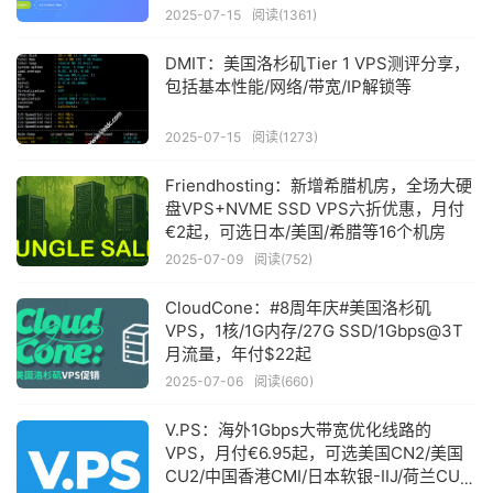
Windows系统
2025-07-15
阅读(1361)
DMIT：美国洛杉矶Tier 1 VPS测评分享，
包括基本性能/网络/带宽/IP解锁等
2025-07-15
阅读(1273)
Friendhosting：新增希腊机房，全场大硬
盘VPS+NVME SSD VPS六折优惠，月付
€2起，可选日本/美国/希腊等16个机房
2025-07-09
阅读(752)
CloudCone：#8周年庆#美国洛杉矶
VPS，1核/1G内存/27G SSD/1Gbps@3T
月流量，年付$22起
2025-07-06
阅读(660)
V.PS：海外1Gbps大带宽优化线路的
VPS，月付€6.95起，可选美国CN2/美国
CU2/中国香港CMI/日本软银-IIJ/荷兰CU2/