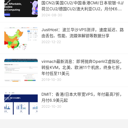
国CN2/美国CU2/中国香港CMI/日本软银-IIJ/
荷兰CU2/德国CU2/澳大利亚CU2，月付€6.95
起
2024-08-30
JustHost：波兰华沙VPS测评，速度延迟、路
由丢包、性能、流媒体解锁等数据分享
2022-12-22
virmach最新消息：即将抛弃OpenVZ虚拟化，
转投KVM，北美、欧洲11个机房，终身七折，
年付低至11美元
2019-10-30
DMIT：香港/日本大带宽VPS，年付最高7折，
月付6.9美元起
2022-10-20