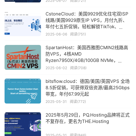
2025-06-07
阅读(721)
$4.21起
CstoneCloud：美国9929优化住宅双ISP
线路/美国9929原生IP VPS，月付九折、
年付七五折促销，轻松解锁TikTok、
ChatGPT等应用
2025-06-06
阅读(751)
SpartanHost：美国西雅图CMIN2线路高
防VPS，4核AMD
Ryzen7950X/4GB/100GB NVMe，
200Mbps-1Gbps@2TB/达量限速
2025-06-02
阅读(708)
1Mbps，月付$24起
bitsflow.cloud：德国/美国/英国VPS 全场
8.5折促销，可获得双倍资源/最高25Gbps
带宽，年付67.99元起
2025-05-31
阅读(772)
2025年5月29日，PQ.Hosting品牌将正式
不复存在，更名为THE.Hosting
2025-05-31
阅读(846)