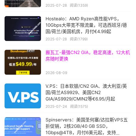
2025-07-28
阅读(1359)
Hostealo：AMD Ryzen高性能VPS，
10Gbps大带宽不限流量，可选西班牙/德
国/荷兰/美国机房，月付€4.99起
2025-07-28
阅读(1799)
搬瓦工-最强CN2 GIA，稳定高速，12大机
房随时更换
2026-08-09
V.PS：日本软银/CN2 GIA、澳大利亚/英
国/荷兰AS9929、美国CN2
GIA/AS9929/CMIN2等€6.95/月起
2025-07-24
阅读(1575)
Spinservers：美国圣何塞/达拉斯VPS五
折促销，2核2GB/40 GB SSD，
1Gbps@4TB，月付6美元起，支持