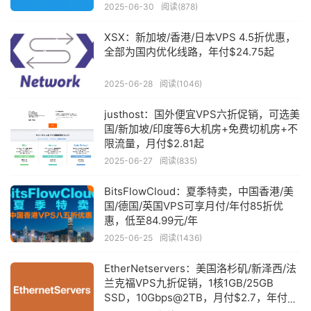
德国CU2/澳大利亚CU2等
2025-06-30
阅读(878)
XSX：新加坡/香港/日本VPS 4.5折优惠，
全部为国内优化线路，年付$24.75起
2025-06-28
阅读(1046)
justhost：国外便宜VPS六折促销，可选美
国/新加坡/印度等6大机房+免费切机房+不
限流量，月付$2.81起
2025-06-27
阅读(835)
BitsFlowCloud：夏季特卖，中国香港/美
国/德国/英国VPS可享月付/年付85折优
惠，低至84.99元/年
2025-06-25
阅读(1436)
EtherNetservers：美国洛杉矶/新泽西/法
兰克福VPS九折促销，1核1GB/25GB
SSD，10Gbps@2TB，月付$2.7，年付