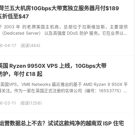
国/荷兰五大机房10Gbps大带宽独立服务器月付$189
五折低至$47
家成立于 2003 年 的老牌美国主机商，总部位于拉斯维加斯，主要提供
edicated Server） 以及高强度 DDoS 防护 服务。它在业界以企
 60...
6-04-17
阅读(464)
英国 Ryzen 9950X VPS 上线，10Gbps大带
 防护，年付 £18 起
S，VM6 Networks 最近推出的基于 AMD Ryzen 9 950X 平
值得关注。作为一家在英国正式注册的实体公司（编号：16553775），
负载提供...
6-03-11
阅读(1256)
k 运营数据总上不去？试试这款纯净的越南双 ISP 住宅