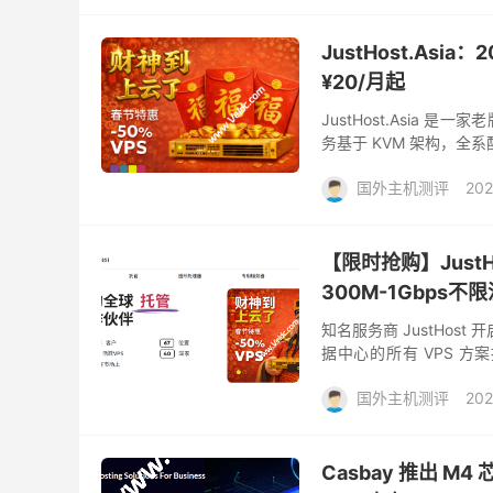
JustHost.Asi
¥20/月起
JustHost.Asi
务基于 KVM 架构，全
房。 目前，商家针对 202
国外主机测评
202
【限时抢购】JustH
300M-1Gbps
知名服务商 JustHost
据中心的所有 VPS 
署，这次活动都不容错过。 
国外主机测评
202
Casbay 推出 M4