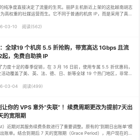
道，IP 的纯净度直接决定了流量的生死。丽萨主机新近上架的这批越南胡志
是为高权重的社媒运营而生。它不同于普通的机房 IP，而是采用了真正
不仅在 TikTok ...
6-03-10
阅读(562)
销：全球19 个机房 5.5 折抢购，带宽高达 1Gbps 且流
2起，免费自助换 IP
近期开启了力度十足的春季促销，在 3 月 16 日前，使用专属 5.5 折优惠码，
。本次活动覆盖了美、英、法、德、日、新等全球 19 个热门地区，非常适
ustH...
6-03-04
阅读(499)
让你的 VPS 意外“失联” ！续费周期更改为提前7天出
天的宽限期
nHost）近期对其服务续费条款进行了重要调整。原有的“到期日出账单”模
出账单。结合到期后 7 天的宽限期（Grace Period），用户现在的实
。 官方原文明...