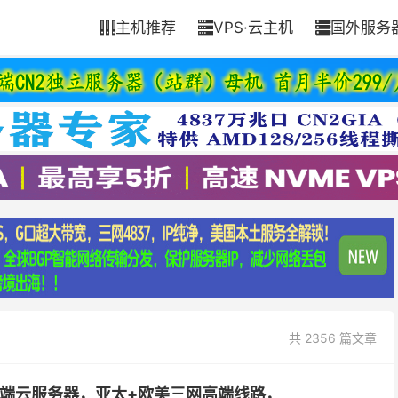
主机推荐
VPS·云主机
国外服务



共 2356 篇文章
大厂高端云服务器，亚太+欧美三网高端线路，