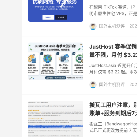
在越南 TikTok 赛
明市原生住宅 VPS，正
的双 ISP 原生家宽住宅 IP，
国外主机测评
202
JustHost 春季促
量不限，月付 $3.2
JustHost.asia 
月付仅需 $3.22 起
合需要多节点布局的用户。 J
国外主机测评
202
搬瓦工用户注意，别
账单+服务到期后7
搬瓦工（Bandwago
式已正式更改为提前 7 天
际付款窗口被拉长至 14 天