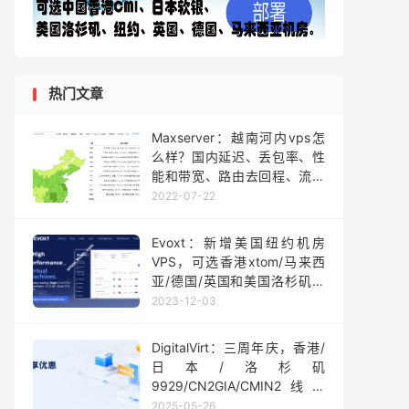
热门文章
Maxserver：越南河内vps怎
么样？国内延迟、丢包率、性
能和带宽、路由去回程、流媒
体和TikTok检测
2022-07-22
Evoxt：新增美国纽约机房
VPS，可选香港xtom/马来西
亚/德国/英国和美国洛杉矶，
1Gbps大带宽，月付$2.99起
2023-12-03
DigitalVirt：三周年庆，香港/
日本/洛杉矶
9929/CN2GIA/CMIN2线路
VPS内存、流量*1.5倍，年付
2025-05-26