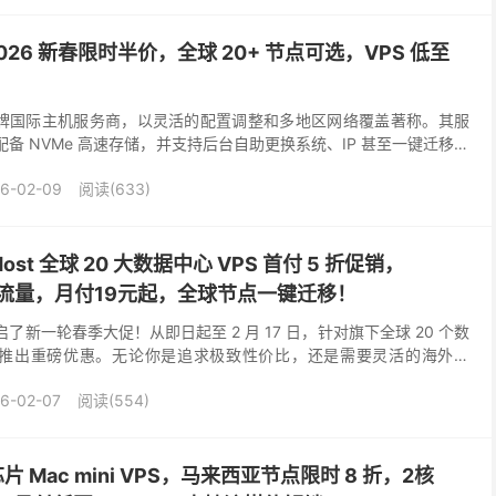
a：2026 新春限时半价，全球 20+ 节点可选，VPS 低至
a 是一家老牌国际主机服务商，以灵活的配置调整和多地区网络覆盖著称。其服
系配备 NVMe 高速存储，并支持后台自助更换系统、IP 甚至一键迁移机
6 年新春发布了两款...
6-02-09
阅读(633)
ost 全球 20 大数据中心 VPS 首付 5 折促销，
不限流量，月付19元起，全球节点一键迁移！
 开启了新一轮春季大促！从即日起至 2 月 17 日，针对旗下全球 20 个数
方案推出重磅优惠。无论你是追求极致性价比，还是需要灵活的海外部
🎁 双重优惠可选： 首付...
6-02-07
阅读(554)
 芯片 Mac mini VPS，马来西亚节点限时 8 折，2核