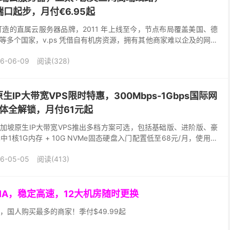
s 端口起步，月付€6.95起
om 打造的直属云服务器品牌，2011 年上线至今，节点布局覆盖美国、德
等多个国家，v.ps 凭借自有机房资源，拥有其他商家难以企及的网络
备海量极速专线带宽，为每一台V...
6-06-09
阅读(328)
IP大带宽VPS限时特惠，300Mbps-1Gbps国际网
流媒体全解锁，月付61元起
t）新加坡原生IP大带宽VPS推出多档方案可选，包括基础版、进阶版、豪
1核1G内存 + 10G NVMe固态硬盘入门配置低至68元/月，使用优
突出。 LisaHos...
6-05-05
阅读(413)
GIA，稳定高速，12大机房随时更换
，国人购买最多的商家！季付$49.99起