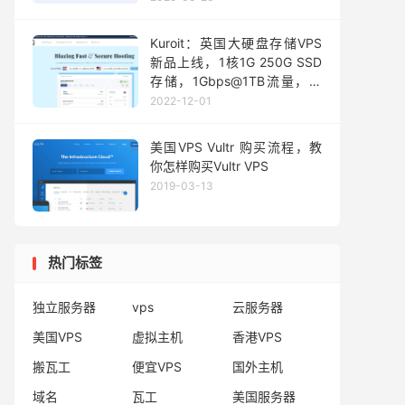
553元起
Kuroit：英国大硬盘存储VPS
新品上线，1核1G 250G SSD
存储，1Gbps@1TB流量，月
付低至£2/月
2022-12-01
美国VPS Vultr 购买流程，教
你怎样购买Vultr VPS
2019-03-13
热门标签
独立服务器
vps
云服务器
美国VPS
虚拟主机
香港VPS
搬瓦工
便宜VPS
国外主机
域名
瓦工
美国服务器