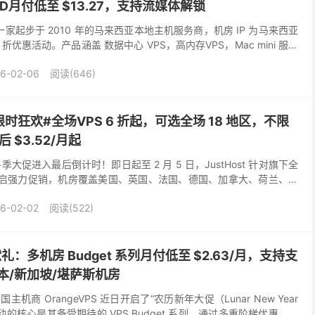
SSD月付低至 $13.27，支持流媒体解锁
41) 是一家起步于 2010 年的马来西亚本地主机服务商，机房 IP 为马来西亚
折优惠活动。产品涵盖 数据中心 VPS，高内存VPS，Mac mini 服务
中...
6-02-06
阅读(646)
季限时狂欢#全场VPS 6 折起，可选全场 18 地区，不限
 $3.52/月起
026 年冬季大促进入最后倒计时！即日起至 2 月 5 日，JustHost 针对旗下全
心开启强力促销，机房覆盖美国、英国、法国、德国、加拿大、荷兰、瑞
6 折 ...
6-02-02
阅读(522)
春献礼：多机房 Budget 系列月付低至 $2.63/月，支持支
本/新加坡/堪萨斯机房
主机商 OrangeVPS 近日开启了“农历新年大促（Lunar New Year
本次活动的核心是其备受期待的 VPS Budget 系列，通过多重阶梯优惠，将