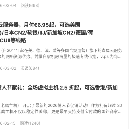
6-03-04
阅读(668)
云服务器，月付€6.95起，可选美国
N2)/日本CN2/软银/IIJ/新加坡CN2/德国/荷
国CUII等线路
m（自2011年起在美、德、澳、爱等多国合规运营）旗下的直属云服务
独厚的网络资源优势。凭借自家机房海量的极速专线带宽，v.ps 为每一
s 大带宽端口。 其线路布局...
6-03-02
阅读(684)
26 情人节献礼：全场虚拟主机 2.5 折起，可选香港/新加
st（老鹰主机） 开启了最新的2026情人节促销活动！作为拥有超过 20
老鹰主机不仅以稳定性著称，更是最早支持支付宝付款的国外商家之
本次促销虚拟主机：全场低至 2.5 ...
6-02-15
阅读(1246)