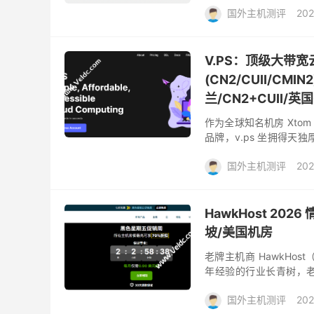
国外主机测评
202
V.PS：顶级大带宽
(CN2/CUII/CMI
兰/CN2+CUII/英
作为全球知名机房 Xto
品牌，v.ps 坐拥得天
台 VPS 均标配了 1Gbp
国外主机测评
202
HawkHost 20
坡/美国机房
老牌主机商 HawkHo
年经验的行业长青树，
一，对国内用户非常友好。 
国外主机测评
202