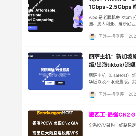
1Gbps~2.5Gbp
v.ps 是老牌机房 Xt
国、澳大利亚、爱沙尼亚
优势。Xtom自建机房配
国外主机测评
202
丽萨主机：新加坡原生
络/出海tiktok/
丽萨主机（LisaHos
华版以及不限流量版。其中
惠码折后月付61元起，性价比
国外主机测评
202
搬瓦工-最强CN2 
全系KVM架构，线路稳定