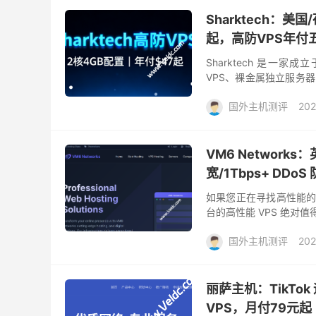
Sharktech：美
起，高防VPS年付
Sharktech 是一
VPS、裸金属独立服务器（D
业级 DDoS 防护（最高可达
国外主机测评
202
VM6 Networks：
宽/1Tbps+ DDoS
如果您正在寻找高性能的英国VP
台的高性能 VPS 绝对
VM6 专注于为生产级工作
国外主机测评
202
丽萨主机：TikTo
VPS，月付79元起