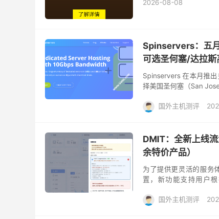
2026-08-08
Spinserver
可选圣何塞/达拉斯
Spinservers 
择美国圣何塞（San Jo
口，入门机型即采用双路 E5-
国外主机测评
202
DMIT：全新上线
余特价产品）
为了提供更灵活的服务体
置，新功能支持用户根
100%）。重置费用将根
国外主机测评
202