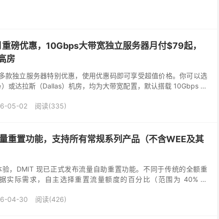
s：五月重磅优惠，10Gbps大带宽独立服务器月付$79起，
高房
在本月推出多款独立服务器特别优惠，使用优惠码即可享受超值价格。你可以选
se）或达拉斯（Dallas）机房，均为大带宽配置，默认搭载 10Gbps 端
2650Lv...
6-05-02
阅读(335)
流量重置功能，支持所有常规系列产品（不含WEE及其
验，DMIT 现已正式发布流量自助重置功能。不同于传统的全额重
据实际需求，自主选择重置流量额度的百分比（范围为 40% 至
据所选比例动态计算，让您的流量管理更加精准且具成本...
6-04-30
阅读(426)