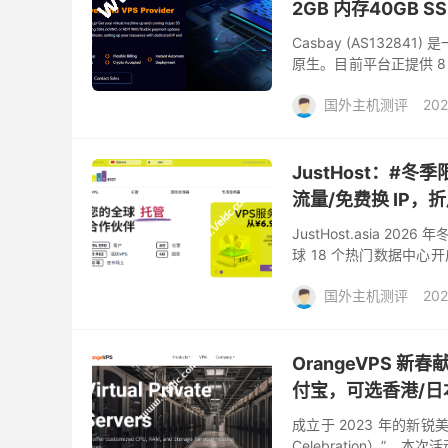
2GB 内存40GB 
Casbay (AS1328
原生。目前平台正提供 8 
器及独立服务器 等方案。其
国外主机测评
202
JustHost：#冬
流量/免费换 IP，折后
JustHost.asia 2
球 18 个热门数据中
典及瑞士等。此次促销最高享 
国外主机测评
202
OrangeVPS 新
付宝，可选香港/日
成立于 2023 年的新锐美国
Celebration）”。