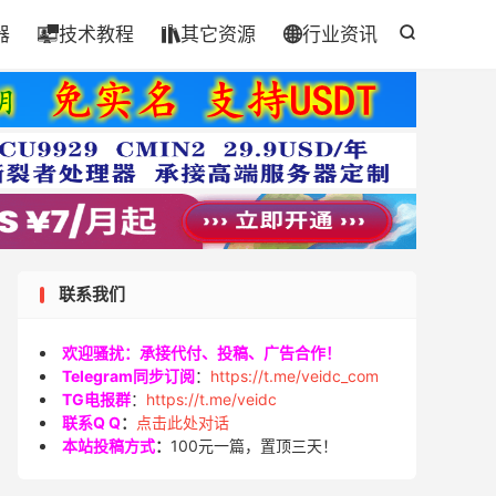
器
技术教程
其它资源
行业资讯




联系我们
欢迎骚扰：承接代付、投稿、广告合作！
Telegram同步订阅
：
https://t.me/veidc_com
TG电报群
：
https://t.me/veidc
联系Q Q
：
点击此处对话
本站投稿方式
：
100元一篇，置顶三天！