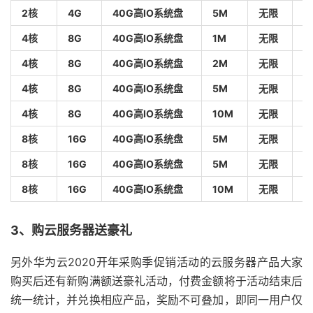
2核
4G
40G高IO系统盘
5M
无限
K
4核
8G
40G高IO系统盘
1M
无限
K
4核
8G
40G高IO系统盘
2M
无限
K
4核
8G
40G高IO系统盘
5M
无限
K
4核
8G
40G高IO系统盘
10M
无限
K
8核
16G
40G高IO系统盘
5M
无限
K
8核
16G
40G高IO系统盘
5M
无限
K
8核
16G
40G高IO系统盘
10M
无限
K
3、购云服务器送豪礼
另外华为云2020开年采购季促销活动的云服务器产品大家
购买后还有新购满额送豪礼活动，付费金额将于活动结束后
统一统计，并兑换相应产品，奖励不可叠加，即同一用户仅