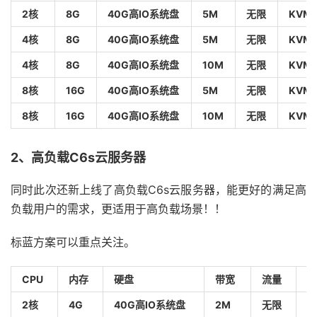
2核
8G
40G高IO系统盘
5M
无限
KVM
4核
8G
40G高IO系统盘
5M
无限
KVM
4核
8G
40G高IO系统盘
10M
无限
KVM
8核
16G
40G高IO系统盘
5M
无限
KVM
8核
16G
40G高IO系统盘
10M
无限
KVM
2、高负载C6s云服务器
同时此次还新上线了高负载C6s云服务器，能更好的满足高
负载用户的需求，更适用于高负载场景！！
标蓝方案可以重点关注。
CPU
内存
硬盘
带宽
流量
架
2核
4G
40G高IO系统盘
2M
无限
K