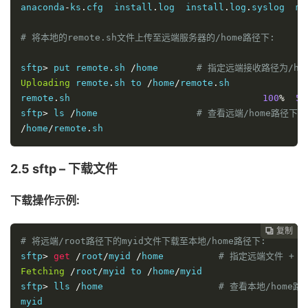
anaconda
-
ks
.
cfg  install
.
log  install
.
log
.
syslog  my
# 将本地的remote.sh文件上传至远端服务器的/home路径下: 
sftp
>
 put remote
.
sh 
/
home       
# 指定远端接收路径为/ho
Uploading
 remote
.
sh to 
/
home
/
remote
.
sh

remote
.
sh                                   
100
%
53
sftp
>
 ls 
/
home                  
# 查看远端/home路径下
/
home
/
remote
.
sh
2.5 sftp – 下载文件
下载操作示例:
复制
复制
复制



# 将远端/root路径下的myid文件下载至本地/home路径下: 
sftp
>
get
/
root
/
myid 
/
home          
# 指定远端文件 + 
Fetching
/
root
/
myid to 
/
home
/
myid

sftp
>
 lls 
/
home                     
# 查看本地/home
myid