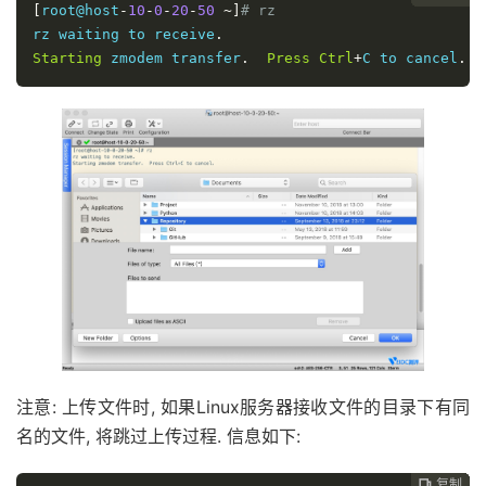
[
root@host
-
10
-
0
-
20
-
50
~]
# rz
rz waiting to receive
.
Starting
 zmodem transfer
.
Press
Ctrl
+
C to cancel
.
注意: 上传文件时, 如果Linux服务器接收文件的目录下有同
名的文件, 将跳过上传过程. 信息如下:
复制
复制
复制
复制
复制
复制
复制
复制







