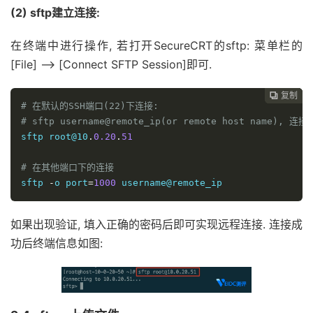
(2) sftp建立连接:
在终端中进行操作, 若打开SecureCRT的sftp: 菜单栏的
[File] –> [Connect SFTP Session]即可.
复制
复制
复制
复制
复制





# 在默认的SSH端口(22)下连接: 
# sftp username@remote_ip(or remote host name), 
sftp root@10
.
0.20
.
51
# 在其他端口下的连接
sftp 
-
o port
=
1000
 username@remote_ip
如果出现验证, 填入正确的密码后即可实现远程连接. 连接成
功后终端信息如图: