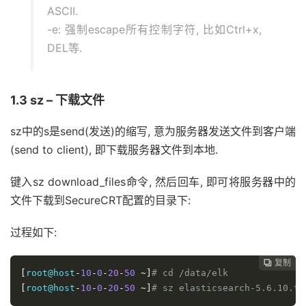
ASCII.
-e: 强制escape所有控制字符, 比如Ctrl+x,
DEL等.
1.3 sz – 下载文件
sz中的s是send(发送)的缩写, 意为服务器发送文件到客户端
(send to client), 即下载服务器文件到本地.
键入sz download_files命令, 然后回车, 即可将服务器中的
文件下载到SecureCRT配置的目录下:
过程如下:
复制
复制
复制
复制
复制
复制
复制







[
root@host
-
10
-
0
-
20
-
50
~]
# cd /data/elk
[
root@host
-
10
-
0
-
20
-
50
~]
# sz elasticsearch-5.6.10.ta