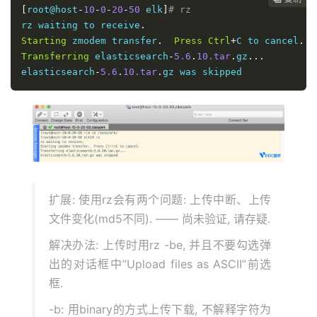
[
root@host
-
10
-
0
-
20
-
50
 elk
]
# rz
rz waiting to receive
.
Starting
 zmodem transfer
.
Press
Ctrl
+
C to cancel
.
Transferring
 elasticsearch
-
5.6
.
10.tar
.
gz
...
elasticsearch
-
5.6
.
10.tar
.
gz was skipped
扩展: 使用rz会有两个问题: 上传中断、上传
文件变化(md5不同). —— 尚未验证, 请存疑.
解决办法: 上传时用rz -be, 并且不要勾选弹
出的对话框中”Upload files as ASCII”前选
框.
-b: 用binary的方式上传下载, 不解释字符为