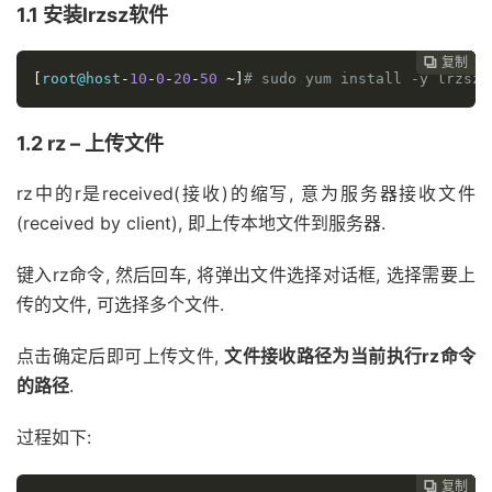
1.1 安装lrzsz软件
复制
复制
复制
复制
复制
复制
复制
复制
复制
复制










[
root@host
-
10
-
0
-
20
-
50
~]
# sudo yum install -y lrzsz
1.2 rz – 上传文件
rz中的r是received(接收)的缩写, 意为服务器接收文件
(received by client), 即上传本地文件到服务器.
键入rz命令, 然后回车, 将弹出文件选择对话框, 选择需要上
传的文件, 可选择多个文件.
点击确定后即可上传文件,
文件接收路径为当前执行rz命令
的路径
.
过程如下:
复制
复制
复制
复制
复制
复制
复制
复制
复制








