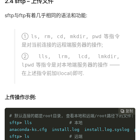
2.4 sftp – 上传文件
sftp与ftp有着几乎相同的语法和功能:
①
等指令
ls, rm, cd, mkdir, pwd
是对当前连接的远程端服务器的操作;
②
lls, lrm, lcd, lmkdir,
等指令是对本地端服务器的操作 ——
lpwd
在上述指令前加l(local)即可.
上传操作示例:
复制
复制
复制
复制




# 默认连接的都是root目录, 查看本地和远端/root路径下的文件: 
sftp
>
 lls               
# 本地
anaconda
-
ks
.
cfg  install
.
log  install
.
log
.
syslog  po
sftp
>
 ls                
# 远端