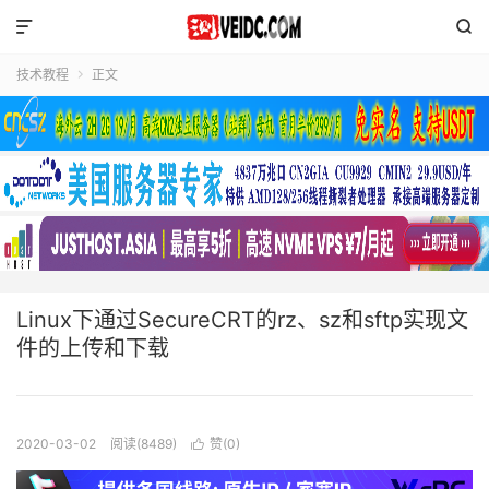


技术教程
正文

Linux下通过SecureCRT的rz、sz和sftp实现文
件的上传和下载
2020-03-02
阅读(8489)
赞(
0
)
