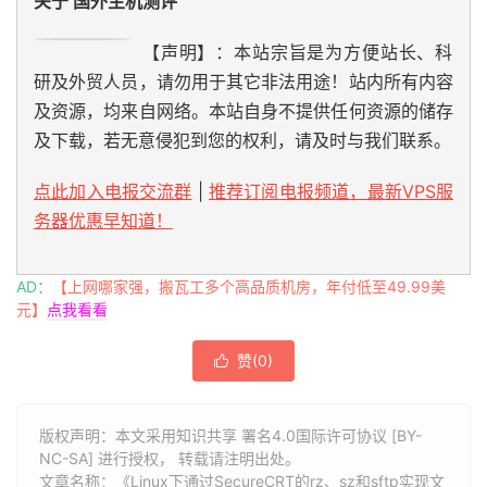
关于 国外主机测评
【声明】：本站宗旨是为方便站长、科
研及外贸人员，请勿用于其它非法用途！站内所有内容
及资源，均来自网络。本站自身不提供任何资源的储存
及下载，若无意侵犯到您的权利，请及时与我们联系。
点此加入电报交流群
|
推荐订阅电报频道，最新VPS服
务器优惠早知道！
AD：
【上网哪家强，搬瓦工多个高品质机房，年付低至49.99美
元】
点我看看
赞(
0
)

版权声明：本文采用知识共享 署名4.0国际许可协议 [BY-
NC-SA] 进行授权， 转载请注明出处。
文章名称：《Linux下通过SecureCRT的rz、sz和sftp实现文