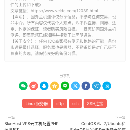
件的上传和下载》
文章链接：
https://www.veidc.com/12039.html
【声明】：国外主机测评仅分享信息，不参与任何交易，也
非中介，所有内容仅代表个人观点，均不作直接、间接、法
定、约定的保证，读者购买风险自担。一旦您访问国外主机
测评，即表示您已经知晓并接受了此声明通告。
【关于安全】：任何 IDC商家都有倒闭和跑路的可能，备份
永远是最佳选择，服务器也是机器，不勤备份是对自己极不
负责的表现，请保持良好的备份习惯。
分享到









Linux服务器
sftp
ssh
SSH连接
上一篇
下一篇
BlueHost VPS云主机配置PHP
CentOS 6、7/Ubuntu和
环境教程
EulerOS系列VPS云服务器如何