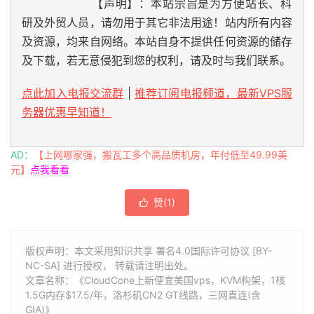
【声明】：本站宗旨是为方便站长、科
研及外贸人员，请勿用于其它非法用途！站内所有内容
及资源，均来自网络。本站自身不提供任何资源的储存
及下载，若无意侵犯到您的权利，请及时与我们联系。
点此加入电报交流群
|
推荐订阅电报频道，最新VPS服
务器优惠早知道！
AD：
【上网哪家强，搬瓦工多个高品质机房，年付低至49.99美
元】
点我看看
赞(
1
)

版权声明：本文采用知识共享 署名4.0国际许可协议 [BY-
NC-SA] 进行授权， 转载请注明出处。
文章名称：《CloudCone上新便宜美国vps，KVM构架，1核
1.5G内存$17.5/年，洛杉矶CN2 GT线路，三网直连(含
GIA)》