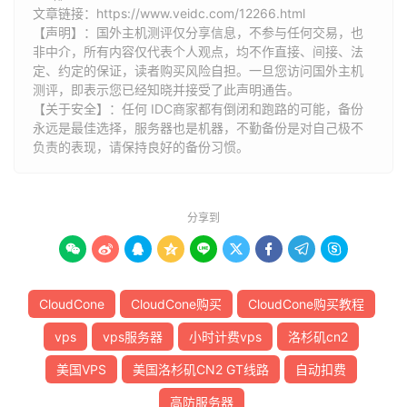
文章链接：
https://www.veidc.com/12266.html
【声明】：国外主机测评仅分享信息，不参与任何交易，也
非中介，所有内容仅代表个人观点，均不作直接、间接、法
定、约定的保证，读者购买风险自担。一旦您访问国外主机
测评，即表示您已经知晓并接受了此声明通告。
【关于安全】：任何 IDC商家都有倒闭和跑路的可能，备份
永远是最佳选择，服务器也是机器，不勤备份是对自己极不
负责的表现，请保持良好的备份习惯。
分享到









CloudCone
CloudCone购买
CloudCone购买教程
vps
vps服务器
小时计费vps
洛杉矶cn2
美国VPS
美国洛杉矶CN2 GT线路
自动扣费
高防服务器