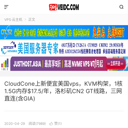


VPS·云主机
正文

CloudCone上新便宜美国vps，KVM构架，1核
1.5G内存$17.5/年，洛杉矶CN2 GT线路，三网
直连(含GIA)
2020-04-29
阅读(7989)
赞(
1
)
