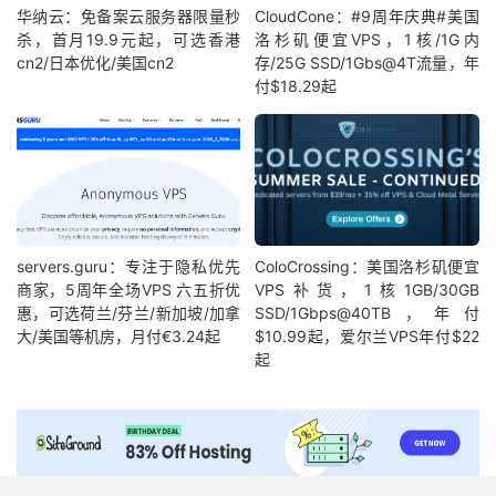
华纳云：免备案云服务器限量秒
CloudCone：#9周年庆典#美国
杀，首月19.9元起，可选香港
洛杉矶便宜VPS，1核/1G内
cn2/日本优化/美国cn2
存/25G SSD/1Gbs@4T流量，年
付$18.29起
servers.guru：专注于隐私优先
ColoCrossing：美国洛杉矶便宜
商家，5周年全场VPS 六五折优
VPS补货，1核1GB/30GB
惠，可选荷兰/芬兰/新加坡/加拿
SSD/1Gbps@40TB，年付
大/美国等机房，月付€3.24起
$10.99起，爱尔兰VPS年付$22
起