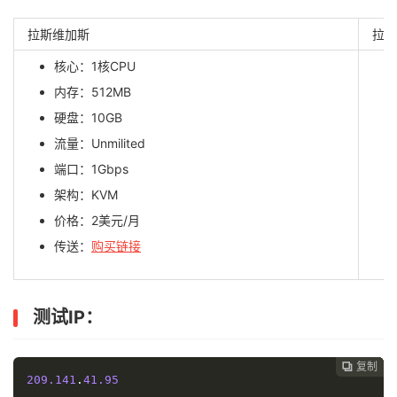
拉斯维加斯
拉斯
核心：1核CPU
内存：512MB
硬盘：10GB
流量：Unmilited
端口：1Gbps
架构：KVM
价格：2美元/月
传送：
购买链接
测试IP：
复制
复制
复制



209.141
.
41.95