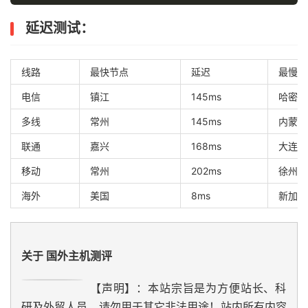
延迟测试：
线路
最快节点
延迟
最慢节
电信
镇江
145ms
哈密
多线
常州
145ms
内蒙
联通
嘉兴
168ms
大连
移动
常州
202ms
徐州
海外
美国
8ms
新加坡
关于 国外主机测评
【声明】：本站宗旨是为方便站长、科
研及外贸人员，请勿用于其它非法用途！站内所有内容