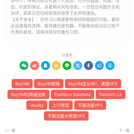
非中介，所有内容仅代表个人观点，均不作直接、间接、法
定、约定的保证，读者购买风险自担。一旦您访问国外主机
测评，即表示您已经知晓并接受了此声明通告。
【关于安全】：任何 IDC商家都有倒闭和跑路的可能，备份
永远是最佳选择，服务器也是机器，不勤备份是对自己极不
负责的表现，请保持良好的备份习惯。
分享到









BuyVM
BuyVM官网
BuyVM怎么样?，美国VPS
BuyVM拉斯维加斯
Frantech Solutions
frantech.ca
Voxility
上行带宽
不限流量VPS
不限流量大带宽VPS
上一篇
下一篇