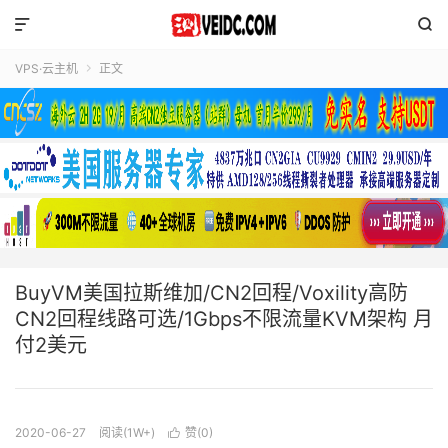


VPS·云主机
正文

BuyVM美国拉斯维加/CN2回程/Voxility高防
CN2回程线路可选/1Gbps不限流量KVM架构 月
付2美元
2020-06-27
阅读(1W+)
赞(
0
)
