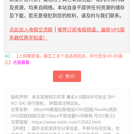
及资源，均来自网络。本站自身不提供任何资源的储存
及下载，若无意侵犯到您的权利，请及时与我们联系。
点此加入电报交流群
|
推荐订阅电报频道，最新VPS服
务器优惠早知道！
AD：
【上网哪家强，搬瓦工多个高品质机房，年付低至49.99美
元】
点我看看
赞(
0
)

版权声明：本文采用知识共享 署名4.0国际许可协议 [BY-
NC-SA] 进行授权， 转载请注明出处。
文章名称：《BuyVM美国拉斯维加/CN2回程/Voxility高防
CN2回程线路可选/1Gbps不限流量KVM架构 月付2美元》
文章链接：
https://www.veidc.com/12562.html
【声明】：国外主机测评仅分享信息，不参与任何交易，也