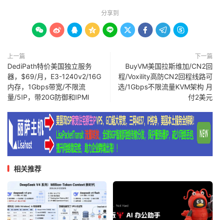
分享到









上一篇
下一篇
DediPath特价美国独立服务
BuyVM美国拉斯维加/CN2回
器，$69/月，E3-1240v2/16G
程/Voxility高防CN2回程线路可
内存，1Gbps带宽/不限流
选/1Gbps不限流量KVM架构 月
量/5IP，带20G防御和IPMI
付2美元
相关推荐