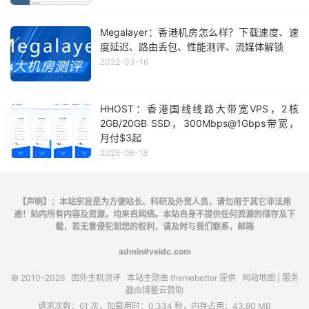
Megalayer：香港机房怎么样？下载速度、速
度延迟、路由丢包、性能测评、流媒体解锁
2022-03-16
HHOST：香港国线线路大带宽VPS，2核
2GB/20GB SSD，300Mbps@1Gbps带宽，
月付$3起
2025-06-18
【声明】：本站宗旨是为方便站长、科研及外贸人员，请勿用于其它非法用
途！站内所有内容及资源，均来自网络。本站自身不提供任何资源的储存及下
载，若无意侵犯到您的权利，请及时与我们联系，邮箱
admin#veidc.com
© 2010-2026
国外主机测评
本站主题由
themebetter
提供
网站地图
| 服务
器由
博鳌云
赞助
请求次数：61 次，加载用时：0.334 秒，内存占用：43.80 MB