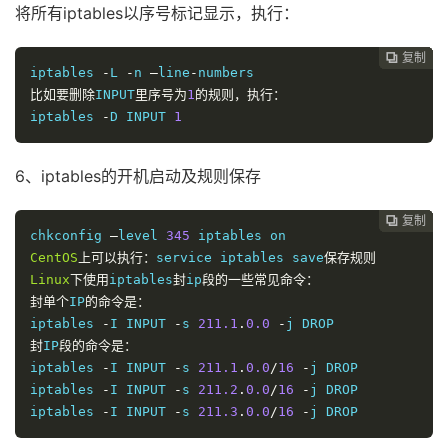
将所有iptables以序号标记显示，执行：
复制
复制
复制
复制
复制
复制
复制







iptables 
-
L 
-
n 
–
line
-
比如要删除
INPUT
里序号为
1
的规则，执行：
iptables 
-
D INPUT 
1
6、iptables的开机启动及规则保存
复制
复制
复制
复制
复制
复制






chkconfig 
–
level 
345
CentOS
上可以执行：
service iptables save
保存规则
Linux
下使用
iptables
封
ip
段的一些常见命令：
封单个
IP
的命令是：
iptables 
-
I INPUT 
-
s 
211.1
.
0.0
-
封
IP
段的命令是：
iptables 
-
I INPUT 
-
s 
211.1
.
0.0
/
16
-
j DROP

iptables 
-
I INPUT 
-
s 
211.2
.
0.0
/
16
-
j DROP

iptables 
-
I INPUT 
-
s 
211.3
.
0.0
/
16
-
j DROP