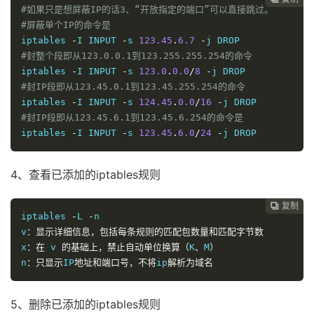
#如果只是想屏蔽IP的话3、“开放指定的端口”可以直接跳过。
#屏蔽单个IP的命令是
iptables 
-
I INPUT 
-
s 
123.45
.
6.7
-
#封整个段即从123.0.0.1到123.255.255.254的命令
iptables 
-
I INPUT 
-
s 
123.0
.
0.0
/
8
-
#封IP段即从123.45.0.1到123.45.255.254的命令
iptables 
-
I INPUT 
-
s 
124.45
.
0.0
/
16
-
#封IP段即从123.45.6.1到123.45.6.254的命令是
iptables 
-
I INPUT 
-
s 
123.45
.
6.0
/
24
-
j DROP
4、查看已添加的iptables规则
复制
复制
复制
复制
复制
复制
复制
复制








iptables 
-
L 
-
n

v
：显示详细信息，包括每条规则的匹配包数量和匹配字节数
x
：在
 v 
的基础上，禁止自动单位换算（
K
、
M
）
n
：只显示
IP
地址和端口号，不将
ip
解析为域名
5、删除已添加的iptables规则