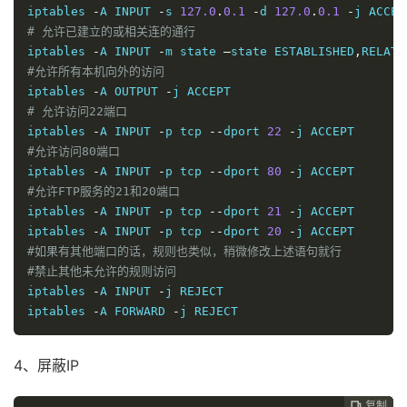
iptables 
-
A INPUT 
-
s 
127.0
.
0.1
-
d 
127.0
.
0.1
-
# 允许已建立的或相关连的通行
iptables 
-
A INPUT 
-
m state 
–
state ESTABLISHED
,
RELATE
#允许所有本机向外的访问
iptables 
-
A OUTPUT 
-
# 允许访问22端口
iptables 
-
A INPUT 
-
p tcp 
--
dport 
22
-
#允许访问80端口
iptables 
-
A INPUT 
-
p tcp 
--
dport 
80
-
#允许FTP服务的21和20端口
iptables 
-
A INPUT 
-
p tcp 
--
dport 
21
-
j ACCEPT

iptables 
-
A INPUT 
-
p tcp 
--
dport 
20
-
#如果有其他端口的话，规则也类似，稍微修改上述语句就行
#禁止其他未允许的规则访问
iptables 
-
A INPUT 
-
j REJECT

iptables 
-
A FORWARD 
-
j REJECT
4、屏蔽IP
复制
复制
复制
复制
复制
复制
复制
复制
复制








