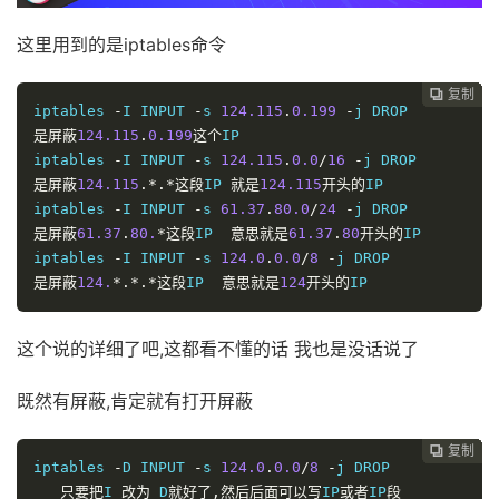
这里用到的是iptables命令
复制
复制
复制
复制
复制
复制
复制
复制
复制
复制
复制
复制
复制
复制














iptables 
-
I INPUT 
-
s 
124.115
.
0.199
-
是屏蔽
124.115
.
0.199
这个
IP 

iptables 
-
I INPUT 
-
s 
124.115
.
0.0
/
16
-
是屏蔽
124.115
.*.*这段
IP 
就是
124.115
开头的
IP 

iptables 
-
I INPUT 
-
s 
61.37
.
80.0
/
24
-
是屏蔽
61.37
.
80.
*这段
IP  
意思就是
61.37
.
80
开头的
IP 

iptables 
-
I INPUT 
-
s 
124.0
.
0.0
/
8
-
是屏蔽
124.
*.*.*这段
IP  
意思就是
124
开头的
IP
这个说的详细了吧,这都看不懂的话 我也是没话说了
既然有屏蔽,肯定就有打开屏蔽
复制
复制
复制
复制
复制
复制
复制
复制
复制
复制
复制
复制
复制













iptables 
-
D INPUT 
-
s 
124.0
.
0.0
/
8
-
j DROP

只要把
I 
改为
 D
就好了,然后后面可以写
IP
或者
IP
段