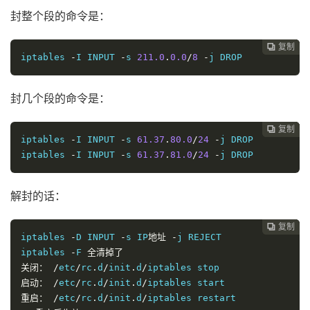
封整个段的命令是：
复制
复制
复制
复制
复制





iptables 
-
I INPUT 
-
s 
211.0
.
0.0
/
8
-
j DROP
封几个段的命令是：
复制
复制
复制
复制




iptables 
-
I INPUT 
-
s 
61.37
.
80.0
/
24
-
j DROP

iptables 
-
I INPUT 
-
s 
61.37
.
81.0
/
24
-
j DROP
解封的话：
复制
复制
复制



iptables 
-
D INPUT 
-
s IP
地址
-
j REJECT

iptables 
-
F 
全清掉了
关闭：
/
etc
/
rc
.
d
/
init
.
d
/
启动：
/
etc
/
rc
.
d
/
init
.
d
/
重启：
/
etc
/
rc
.
d
/
init
.
d
/