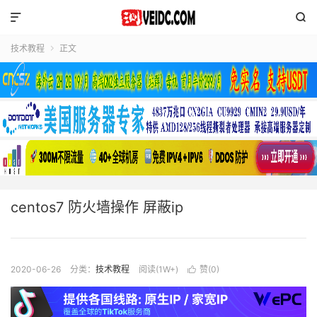


技术教程
正文

centos7 防火墙操作 屏蔽ip
2020-06-26
分类：
技术教程
阅读(1W+)
赞(
0
)
