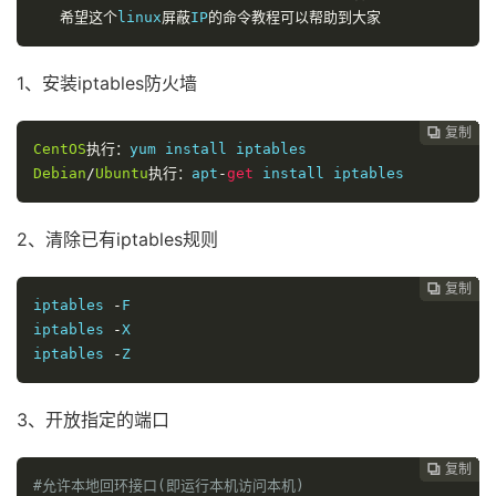
希望这个
linux
屏蔽
IP
的命令教程可以帮助到大家
1、安装iptables防火墙
复制
复制
复制
复制
复制
复制
复制
复制
复制
复制
复制
复制












CentOS
执行：
Debian
/
Ubuntu
执行：
apt
-
get
 install iptables
2、清除已有iptables规则
复制
复制
复制
复制
复制
复制
复制
复制
复制
复制
复制











iptables 
-
F

iptables 
-
X

iptables 
-
Z
3、开放指定的端口
复制
复制
复制
复制
复制
复制
复制
复制
复制
复制










#允许本地回环接口(即运行本机访问本机)