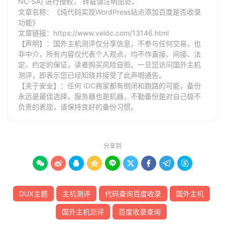
NC-SA] 进行授权， 转载请注明出处。
文章名称：《纯代码实现WordPress站点添加百度是否收录
功能》
文章链接：
https://www.veidc.com/13146.html
【声明】：国外主机测评仅分享信息，不参与任何交易，也
非中介，所有内容仅代表个人观点，均不作直接、间接、法
定、约定的保证，读者购买风险自担。一旦您访问国外主机
测评，即表示您已经知晓并接受了此声明通告。
【关于安全】：任何 IDC商家都有倒闭和跑路的可能，备份
永远是最佳选择，服务器也是机器，不勤备份是对自己极不
负责的表现，请保持良好的备份习惯。
分享到









DUX主题
主机测评
代码查询百度收录
国外主机
国外主机测评
百度收录查询