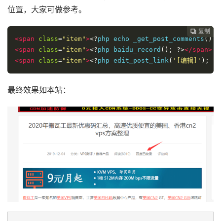
位置，大家可做参考。
复制
复制
复制



<span
class
=
"item"
>
<?
php echo _get_post_comments
()
?
<span
class
=
"item"
>
<?
php baidu_record
();
?>
</span>
<span
class
=
"item"
>
<?
php edit_post_link
(
'[编辑]'
);
?>
最终效果如本站：