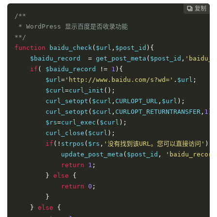
复制
复制
复制
复制
复制





/**

 * WordPress 显示百度是否收录功能

**/
function
 baidu_check
(
$url
,
$post_id
){
    $baidu_record  
=
 get_post_meta
(
$post_id
,
'baidu_r
if
(
 $baidu_record 
!=
1
){
        $url
=
'http://www.baidu.com/s?wd='
.
$url
;
        $curl
=
curl_init
();
        curl_setopt
(
$curl
,
CURLOPT_URL
,
$url
);
        curl_setopt
(
$curl
,
CURLOPT_RETURNTRANSFER
,
1
);
        $rs
=
curl_exec
(
$curl
);
        curl_close
(
$curl
);
if
(!
strpos
(
$rs
,
'没有找到该URL。您可以直接访问'
)
&
            update_post_meta
(
$post_id
,
'baidu_record
return
1
;
}
else
{
return
0
;
}
}
else
{