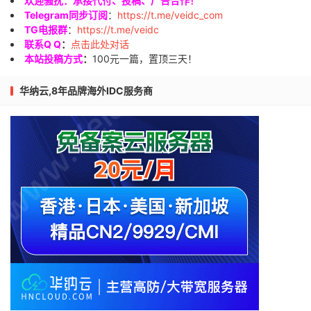
欢迎骚扰：承接代付、投稿、广告合作！
Telegram同步订阅
：
https://t.me/veidc_com
TG电报群
：
https://t.me/veidc
联系Q Q
：
点击此处对话
本站投稿方式
：
100元一篇，置顶三天！
华纳云,8年品牌海外IDC服务商