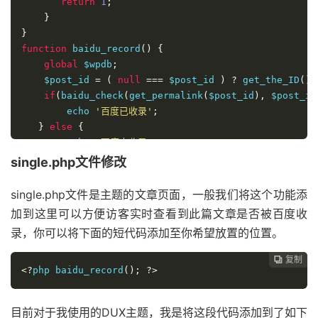
return
1
;
}
}
function
 baidu_record
()
{
global
 $wpdb
;
    $post_id 
=
(
null
===
 $post_id 
)
?
 get_the_ID
()
if
(
baidu_check
(
get_permalink
(
$post_id
),
 $post_id
        echo 
'百度已收录'
;
}
else
{
        echo 
'百度未收录'
;
}
single.php文件修改
}
single.php文件是主题的文章页面，一般我们将这个功能添
加到这里可以方便访客实时查看到此篇文章是否被百度收
录，你可以将下面的短代码添加至你希望放置的位置。
复制
复制
复制
复制




<?
php baidu_record
();
?>
目前对于我使用的DUX主题，我是将这段代码添加到了如下