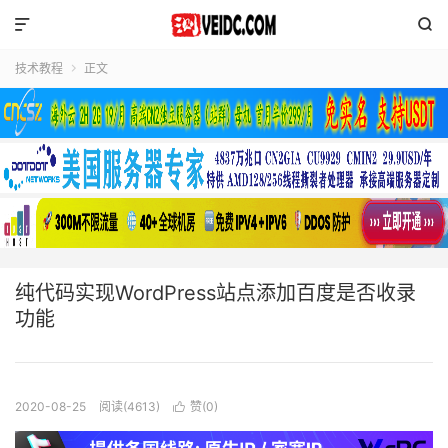


技术教程
正文

纯代码实现WordPress站点添加百度是否收录
功能
2020-08-25
阅读(4613)
赞(
0
)
