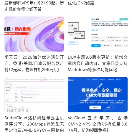
最新促销VPS年付$21.99起，历
优化/CN2线路
史低价套餐全线下架
衡天云：2026海外优选活动开
DUX主题9.6版本更新：新增文
启，香港/美国/日本云服务器月
章内容自动内链、文章目录支持
付12元起，物理裸机296元/月
Markdown等多项功能优化
SurferCloud洛杉矶轻量云主机
VollCloud五周年庆：香港
测评分享：200Mbps奔流型无
CMIN2 VPS 全场7.5折低至3.6
固定流量/AMD EPYC/三网路由
刀/月，新购领四免福利