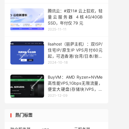
腾讯云：#双11# 云上狂欢，轻
量云服务器 4核4G/40GB
SSD，年付仅 79 元
2025-11-11
lisahost（丽萨主机）：双ISP/
住宅IP/原生IP VPS月付60元
起，可选香港/台湾/日本/新加
坡/美国/英国等高速线路
2024-10-18
BuyVM：AMD Ryzen+NVMe
高性能VPS,1Gbps无限流量，
便宜大硬盘(存储块)VPS，美
国欧洲机房可选
2021-12-09
热门标签