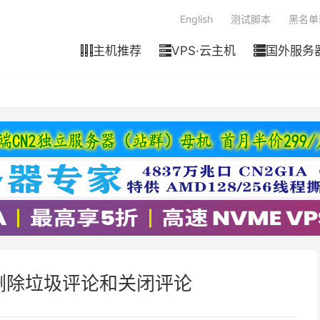
English
测试脚本
黑名单
主机推荐
VPS·云主机
国外服务



快速删除垃圾评论和关闭评论