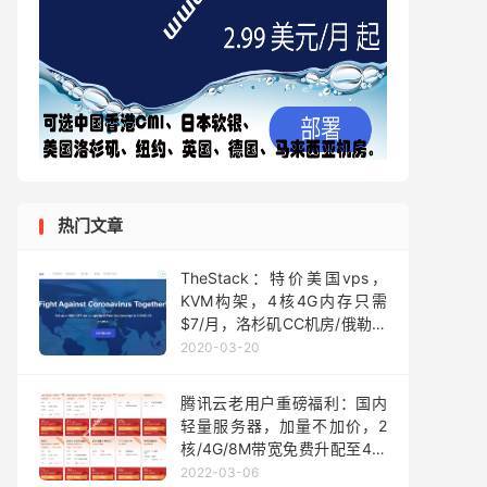
热门文章
TheStack：特价美国vps，
KVM构架，4核4G内存只需
$7/月，洛杉矶CC机房/俄勒冈
OVH高防
2020-03-20
腾讯云老用户重磅福利：国内
轻量服务器，加量不加价，2
核/4G/8M带宽免费升配至4核
4G，
2022-03-06