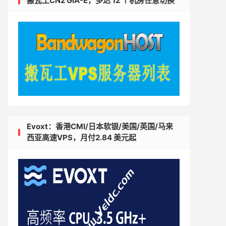
搬瓦工CN2 GIA-E，多达 12 个机房任意切换
Evoxt：香港CMI/日本软银/美国/英国/马来
西亚高速VPS，月付2.84 美元起