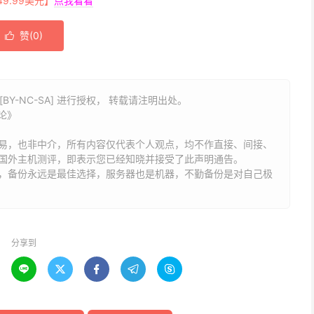
.99美元】
点我看看
赞(
0
)

BY-NC-SA] 进行授权， 转载请注明出处。
论》
易，也非中介，所有内容仅代表个人观点，均不作直接、间接、
国外主机测评，即表示您已经知晓并接受了此声明通告。
能，备份永远是最佳选择，服务器也是机器，不勤备份是对自己极
分享到




