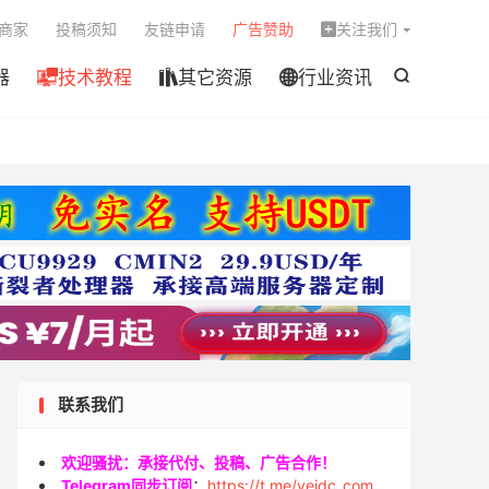

商家
投稿须知
友链申请
广告赞助
关注我们

器
技术教程
其它资源
行业资讯




联系我们
欢迎骚扰：承接代付、投稿、广告合作！
Telegram同步订阅
：
https://t.me/veidc_com