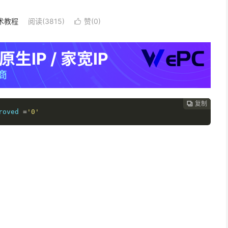
术教程
阅读(3815)
赞(
0
)

复制
复制
复制



roved 
=
'0'