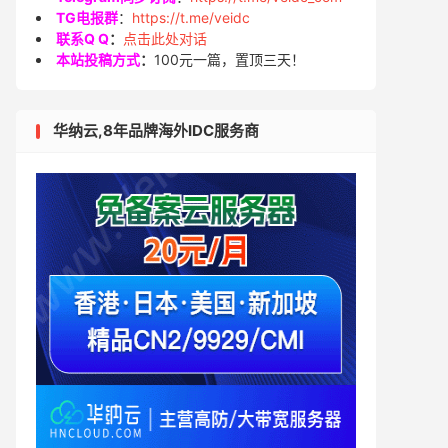
TG电报群
：
https://t.me/veidc
联系Q Q
：
点击此处对话
本站投稿方式
：
100元一篇，置顶三天！
华纳云,8年品牌海外IDC服务商