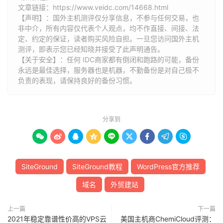
文章链接：
https://www.veidc.com/14668.html
【声明】：国外主机测评仅分享信息，不参与任何交易，也
非中介，所有内容仅代表个人观点，均不作直接、间接、法
定、约定的保证，读者购买风险自担。一旦您访问国外主机
测评，即表示您已经知晓并接受了此声明通告。
【关于安全】：任何 IDC商家都有倒闭和跑路的可能，备份
永远是最佳选择，服务器也是机器，不勤备份是对自己极不
负责的表现，请保持良好的备份习惯。
分享到









SiteGround
SiteGround教程
WordPress官方推荐
域名
外贸建站
上一篇
下一篇
2021年稳定靠谱性价高的VPS云
美国主机商ChemiCloud评测：