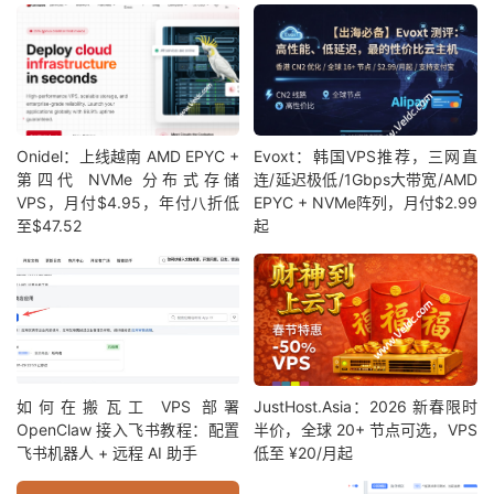
Onidel：上线越南 AMD EPYC +
Evoxt：韩国VPS推荐，三网直
第四代 NVMe 分布式存储
连/延迟极低/1Gbps大带宽/AMD
VPS，月付$4.95，年付八折低
EPYC + NVMe阵列，月付$2.99
至$47.52
起
如何在搬瓦工 VPS 部署
JustHost.Asia：2026 新春限时
OpenClaw 接入飞书教程：配置
半价，全球 20+ 节点可选，VPS
飞书机器人 + 远程 AI 助手
低至 ¥20/月起