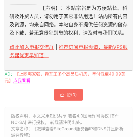
【声明】：本站宗旨是为方便站长、科
研及外贸人员，请勿用于其它非法用途！站内所有内容
及资源，均来自网络。本站自身不提供任何资源的储存
及下载，若无意侵犯到您的权利，请及时与我们联系。
点此加入电报交流群
|
推荐订阅电报频道，最新VPS服
务器优惠早知道！
AD：
【上网哪家强，搬瓦工多个高品质机房，年付低至49.99美
元】
点我看看
赞(
0
)

版权声明：本文采用知识共享 署名4.0国际许可协议 [BY-
NC-SA] 进行授权， 转载请注明出处。
文章名称：《怎样查看SiteGround服务器IP和DNS并且解析
域名教程》