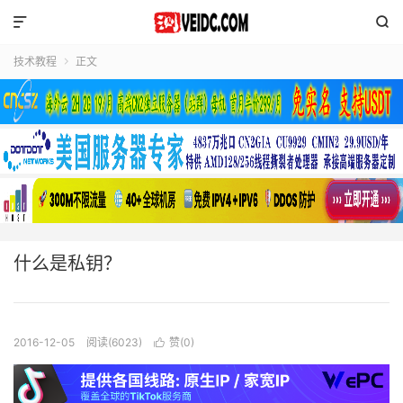


技术教程
正文

什么是私钥？
2016-12-05
阅读(6023)
赞(
0
)
