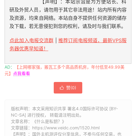
【声明】：本站宗旨是为方便站长、科
研及外贸人员，请勿用于其它非法用途！站内所有内容
及资源，均来自网络。本站自身不提供任何资源的储存
及下载，若无意侵犯到您的权利，请及时与我们联系。
点此加入电报交流群
|
推荐订阅电报频道，最新VPS服
务器优惠早知道！
AD：
【上网哪家强，搬瓦工多个高品质机房，年付低至49.99美
元】
点我看看
赞(
0
)

版权声明：本文采用知识共享 署名4.0国际许可协议 [BY-
NC-SA] 进行授权， 转载请注明出处。
文章名称：《什么是私钥？》
文章链接：
https://www.veidc.com/1520.html
【声明】：国外主机测评仅分享信息，不参与任何交易，也