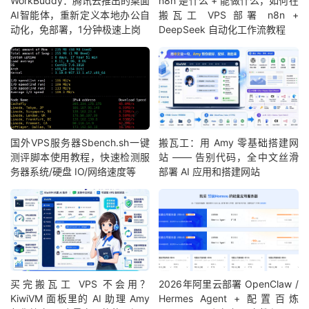
WorkBuddy：腾讯云推出的桌面
n8n 是什么 + 能做什么，如何在
AI智能体，重新定义本地办公自
搬瓦工 VPS 部署 n8n +
动化，免部署，1分钟极速上岗
DeepSeek 自动化工作流教程
国外VPS服务器Sbench.sh一键
搬瓦工：用 Amy 零基础搭建网
测评脚本使用教程，快速检测服
站 —— 告别代码，全中文丝滑
务器系统/硬盘 IO/网络速度等
部署 AI 应用和搭建网站
买完搬瓦工 VPS 不会用？
2026年阿里云部署 OpenClaw /
KiwiVM 面板里的 AI 助理 Amy
Hermes Agent + 配置百炼