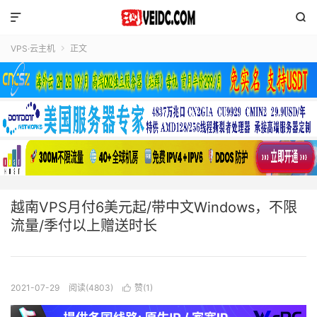


VPS·云主机
正文

越南VPS月付6美元起/带中文Windows，不限
流量/季付以上赠送时长
2021-07-29
阅读(4803)
赞(
1
)
