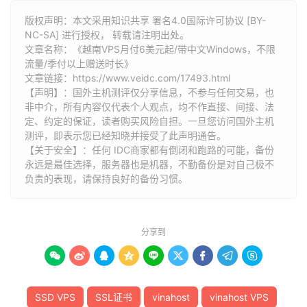
版权声明：本文采用知识共享 署名4.0国际许可协议 [BY-
NC-SA] 进行授权， 转载请注明出处。
文章名称：《越南VPS月付6美元起/带中文Windows，不限
流量/季付以上赠送时长》
文章链接：
https://www.veidc.com/17493.html
【声明】：国外主机测评仅分享信息，不参与任何交易，也
非中介，所有内容仅代表个人观点，均不作直接、间接、法
定、约定的保证，读者购买风险自担。一旦您访问国外主机
测评，即表示您已经知晓并接受了此声明通告。
【关于安全】：任何 IDC商家都有倒闭和跑路的可能，备份
永远是最佳选择，服务器也是机器，不勤备份是对自己极不
负责的表现，请保持良好的备份习惯。
分享到









SSD VPS
SSL证书
vinahost
vinahost VPS