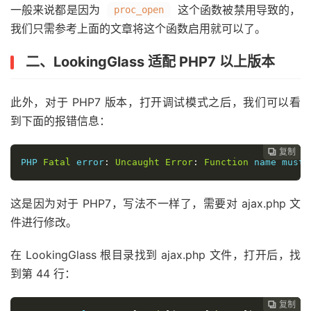
一般来说都是因为
这个函数被禁用导致的，
proc_open
我们只需参考上面的文章将这个函数启用就可以了。
二、LookingGlass 适配 PHP7 以上版本
此外，对于 PHP7 版本，打开调试模式之后，我们可以看
到下面的报错信息：
复制
复制
复制
复制
复制





PHP 
Fatal
 error
:
Uncaught
Error
:
Function
 name must 
这是因为对于 PHP7，写法不一样了，需要对 ajax.php 文
件进行修改。
在 LookingGlass 根目录找到 ajax.php 文件，打开后，找
到第 44 行：
复制
复制
复制
复制



