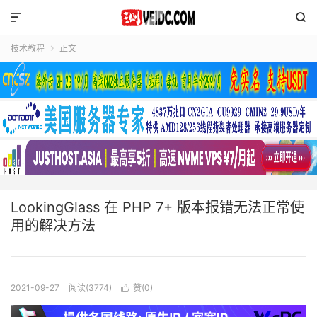


技术教程
正文

LookingGlass 在 PHP 7+ 版本报错无法正常使
用的解决方法
2021-09-27
阅读(3774)
赞(
0
)
