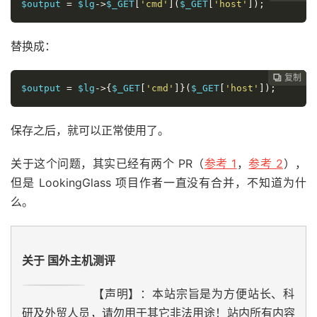
$
output
=
$
lg
->
$_GET
[
'cmd'
](
$
_GET
[
'host'
]);
替换成：
复制
复制
复制



$
output
=
$
lg
->
{
$
_GET
[
'cmd'
]
}
(
$
_GET
[
'host'
]);
保存之后，就可以正常使用了。
关于这个问题，其实已经有两个 PR（
参考 1
，
参考 2
），
但是 LookingGlass 项目作者一直没有合并，不知道为什
么。
关于 国外主机测评
【声明】：本站宗旨是为方便站长、科
研及外贸人员，请勿用于其它非法用途！站内所有内容