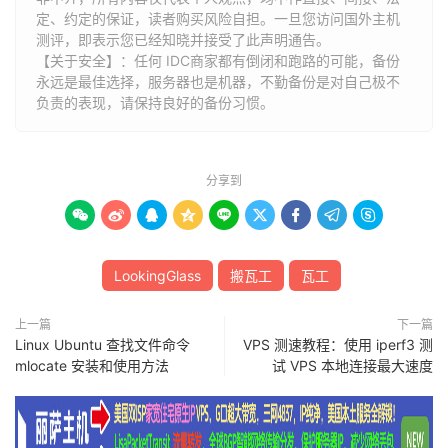
定、约定的保证，读者购买风险自担。一旦您访问国外主机
测评，即表示您已经知晓并接受了此声明通告。
【关于安全】：任何 IDC商家都有倒闭和跑路的可能，备份
永远是最佳选择，服务器也是机器，不勤备份是对自己极不
负责的表现，请保持良好的备份习惯。
分享到









LookingGlass
搬瓦工
瓦工
上一篇
下一篇
Linux Ubuntu 查找文件命令
VPS 测速教程：使用 iperf3 测
mlocate 安装和使用方法
试 VPS 本地连接最大速度