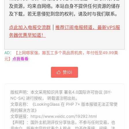
及资源，均来自网络。本站自身不提供任何资源的储存
及下载，若无意侵犯到您的权利，请及时与我们联系。
点此加入电报交流群
|
推荐订阅电报频道，最新VPS服
务器优惠早知道！
AD：
【上网哪家强，搬瓦工多个高品质机房，年付低至49.99美
元】
点我看看
赞(
0
)

版权声明：本文采用知识共享 署名4.0国际许可协议 [BY-
NC-SA] 进行授权， 转载请注明出处。
文章名称：《LookingGlass 在 PHP 7+ 版本报错无法正常使
用的解决方法》
文章链接：
https://www.veidc.com/19292.html
【声明】：国外主机测评仅分享信息，不参与任何交易，也
非中介，所有内容仅代表个人观点，均不作直接、间接、法