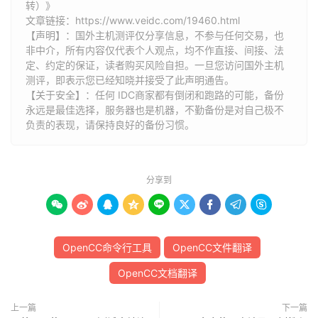
转）》
文章链接：
https://www.veidc.com/19460.html
【声明】：国外主机测评仅分享信息，不参与任何交易，也
非中介，所有内容仅代表个人观点，均不作直接、间接、法
定、约定的保证，读者购买风险自担。一旦您访问国外主机
测评，即表示您已经知晓并接受了此声明通告。
【关于安全】：任何 IDC商家都有倒闭和跑路的可能，备份
永远是最佳选择，服务器也是机器，不勤备份是对自己极不
负责的表现，请保持良好的备份习惯。
分享到









OpenCC命令行工具
OpenCC文件翻译
OpenCC文档翻译
上一篇
下一篇