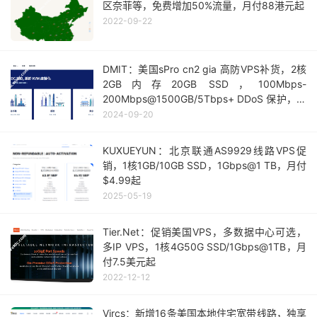
区奈菲等，免费增加50%流量，月付88港元起
2022-09-22
DMIT：美国sPro cn2 gia 高防VPS补货，2核
2GB内存20GB SSD，100Mbps-
200Mbps@1500GB/5Tbps+ DDoS 保护，季
付$71.99
2024-09-20
KUXUEYUN：北京联通AS9929线路VPS促
销，1核1GB/10GB SSD，1Gbps@1 TB，月付
$4.99起
2025-05-19
Tier.Net：促销美国VPS，多数据中心可选，
多IP VPS，1核4G50G SSD/1Gbps@1TB，月
付7.5美元起
2022-12-12
Vircs：新增16条美国本地住宅宽带线路，独享