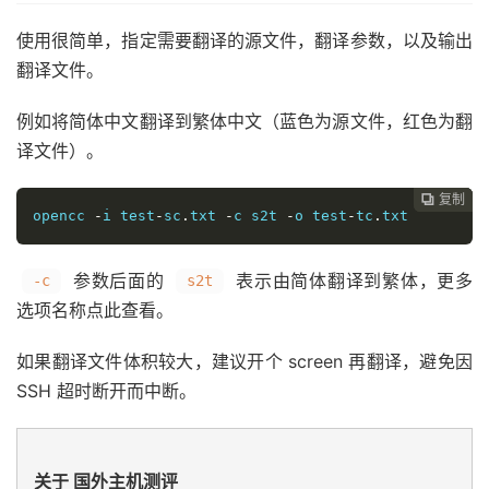
使用很简单，指定需要翻译的源文件，翻译参数，以及输出
翻译文件。
例如将简体中文翻译到繁体中文（蓝色为源文件，红色为翻
译文件）。
复制
复制
复制



opencc 
-
i 
test
-
sc
.
txt
-
c s2t 
-
o 
test
-
tc
.
txt
参数后面的
表示由简体翻译到繁体，更多
-c
s2t
选项名称点此查看。
如果翻译文件体积较大，建议开个 screen 再翻译，避免因
SSH 超时断开而中断。
关于 国外主机测评