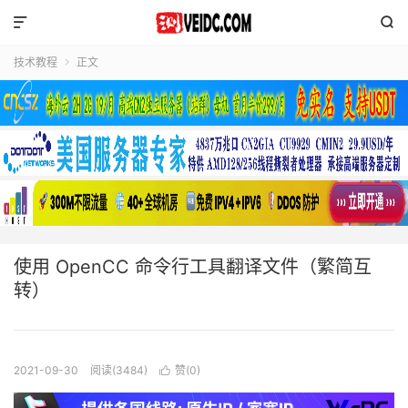


技术教程
正文

使用 OpenCC 命令行工具翻译文件（繁简互
转）
2021-09-30
阅读(3484)
赞(
0
)
