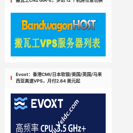
搬瓦工CN2 GIA-E，多达 12 个机房任意切换
Evoxt：香港CMI/日本软银/美国/英国/马来
西亚高速VPS，月付2.84 美元起