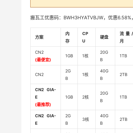
搬瓦工优惠码：BWH3HYATVBJW，优惠6.
内
CP
流量/
方案
硬盘
存
U
月
CN2
20G
1GB
1核
1TB
(最便宜)
B
2G
40G
CN2
1核
2TB
B
B
CN2 GIA-
20G
E
1GB
2核
1TB
B
(最推荐)
CN2 GIA-
2G
40G
3核
2TB
E
B
B