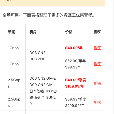
58%，全场可用。下面表格整理了更多的搬瓦工优惠套餐。
带宽
机房
价格
购买
1Gbps
$49.99/年
购买
DC3 CN2
DC8 ZNET
$52.99/半年
1Gbps
购买
$99.99/年
DC6 CN2 GIA-E
2.5Gbp
$49.99/季度
购买
DC9 CN2 GIA
s
$169.99/年
日本软银 JPOS_1
联通荷兰 EUNL_
2.5Gbp
$89.99/季度
购买
9
s
$299.99/年