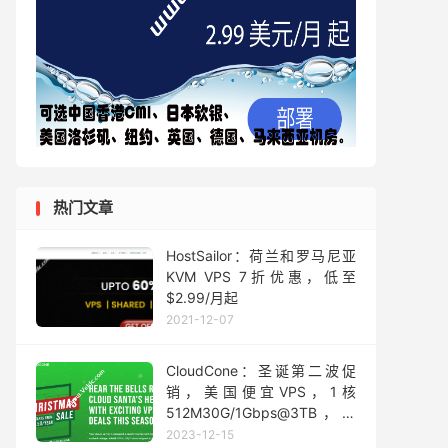
热门文章
HostSailor：荷兰和罗马尼亚
KVM VPS 7折优惠，低至
$2.99/月起
2021-12-07
CloudCone：圣诞第二波促
销，美国便宜VPS，1核
512M30G/1Gbps@3TB，年
付低至$9.5
2023-12-15