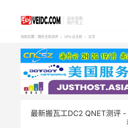
站长视角
用户至上
当前位置：
国外主机测评
VPS·云主机
正文


最新搬瓦工DC2 QNET测评 -