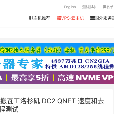
English
测试脚本
黑名单
主机推荐
VPS·云主机
国外服务



 搬瓦工洛杉矶 DC2 QNET 速度和去
程测试