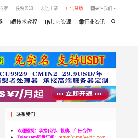

商家
投稿须知
友链申请
广告赞助
关注我们

器
技术教程
其它资源
行业资讯




联系我们
欢迎骚扰：承接代付、投稿、广告合作！
Telegram同步订阅
：
https://t.me/veidc_com