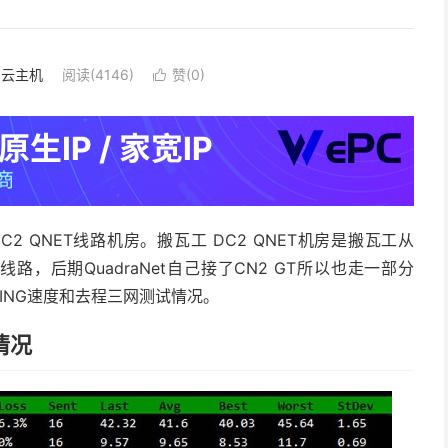
S·云主机
阅读(4146)
赞(
0
)

 QNET线路机房。搬瓦工 DC2 QNET机房是搬瓦工从
3线路，后期QuadraNet自己接了CN2 GT所以也走一部分
PING速度和去程三网测试情况。
情况