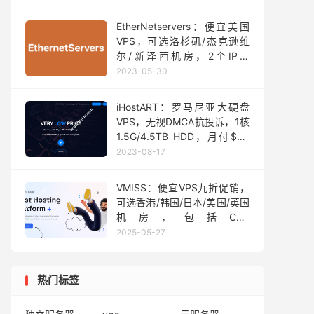
EtherNetservers：便宜美国
VPS，可选洛杉矶/杰克逊维
尔/新泽西机房，2个IP，
1Gbps@1T，年付$14.95起
2023-05-30
iHostART：罗马尼亚大硬盘
VPS，无视DMCA抗投诉，1核
1.5G/4.5TB HDD，月付$60
起
2023-08-17
VMISS：便宜VPS九折促销，
可选香港/韩国/日本/美国/英国
机房，包括CN2
GIA/AS9929/CMIN2等线路，
2025-05-27
月付11元起
热门标签