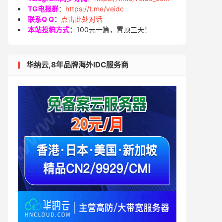
TG电报群
：
https://t.me/veidc
联系Q Q
：
点击此处对话
本站投稿方式
：
100元一篇，置顶三天！
华纳云,8年品牌海外IDC服务商