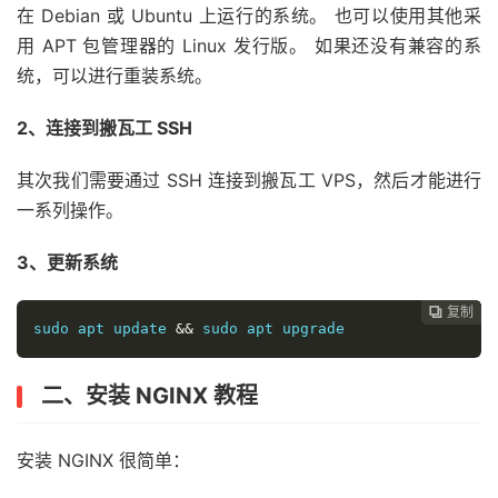
在 Debian 或 Ubuntu 上运行的系统。 也可以使用其他采
用 APT 包管理器的 Linux 发行版。 如果还没有兼容的系
统，可以进行重装系统。
2、连接到搬瓦工 SSH
其次我们需要通过 SSH 连接到搬瓦工 VPS，然后才能进行
一系列操作。
3、更新系统
复制
复制
复制
复制
复制
复制
复制
复制
复制
复制
复制
复制
复制
复制
复制
复制
复制
复制
复制
复制
复制
复制
复制
复制
复制

























sudo apt update 
&&
 sudo apt upgrade
二、安装 NGINX 教程
安装 NGINX 很简单：