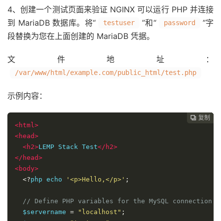
4、创建一个测试页面来验证 NGINX 可以运行 PHP 并连接
到 MariaDB 数据库。将“
”和“
”字
testuser
password
段替换为您在上面创建的 MariaDB 凭据。
文件地址：
/var/www/html/example.com/public_html/test.php
示例内容：
复制
复制
复制
复制
复制
复制






<
html
>
<
head
>
<
h2
>
LEMP
Stack
Test
</
h2
>
</
head
>
<
body
>
<?
php
echo
'<p>Hello,</p>'
;
// Define PHP variables for the MySQL connection. 
  $servername
=
"localhost"
;