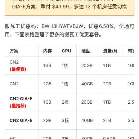
GIA-E方案，季付 $49.99，多达 12 个机房任意切换
搬瓦工优惠码：BWH3HYATVBJW，优惠6.58%，全场可
用。下面表格整理了更多的搬瓦工优惠套餐。
方案
内存
CPU
硬盘
流量/月
带宽
CN2
1GB
1核
20GB
1TB
1Gbp
(最便宜)
CN2
2GB
1核
40GB
2TB
1Gbp
CN2 GIA-E
1GB
2核
20GB
1TB
2.5G
(最推荐)
CN2 GIA-E
2GB
3核
40GB
2TB
2.5G
HK
2GB
2核
40GB
0.5TB
1Gbp