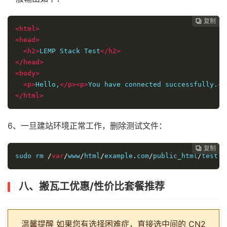
复制
复制
复制
复制




<
html
>
<
head
>
<
h2
>
LEMP Stack Test
</
h2
>
</
head
>
<
body
>
<
p
>
Hello,
</
p
><
p
>
You have connected successfully.
</
</
html
>
6、一旦建站环境正常工作，删除测试文件：
复制
复制
复制



sudo rm 
/
var
/
www
/
html
/
example
.
com
/
public_html
/
test
.
p
八、
搬瓦工优惠/性价比套餐推荐
温馨提醒
如果您有选择困难症，直接选中间的 CN2