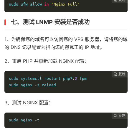
sudo ufw allow 
in
"Nginx Full"
七、测试 LNMP 安装是否成功
1、为确保您的域名可以访问您的 VPS 服务器，请将您的域
的 DNS 记录配置为指向您的搬瓦工的 IP 地址。
2、重启 PHP 并重新加载 NGINX 配置：
复制
复制
复制
复制
复制
复制
复制
复制








sudo systemctl restart php7
.
2
-
fpm 

sudo nginx 
-
s reload
3、测试 NGINX 配置：
复制
复制
复制
复制
复制
复制
复制







sudo nginx 
-
t