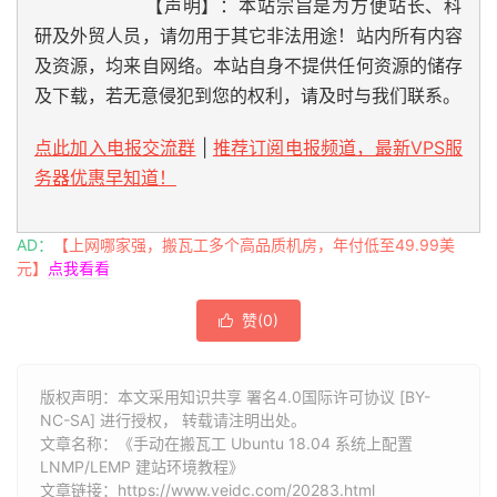
【声明】：本站宗旨是为方便站长、科
研及外贸人员，请勿用于其它非法用途！站内所有内容
及资源，均来自网络。本站自身不提供任何资源的储存
及下载，若无意侵犯到您的权利，请及时与我们联系。
点此加入电报交流群
|
推荐订阅电报频道，最新VPS服
务器优惠早知道！
AD：
【上网哪家强，搬瓦工多个高品质机房，年付低至49.99美
元】
点我看看
赞(
0
)

版权声明：本文采用知识共享 署名4.0国际许可协议 [BY-
NC-SA] 进行授权， 转载请注明出处。
文章名称：《手动在搬瓦工 Ubuntu 18.04 系统上配置
LNMP/LEMP 建站环境教程》
文章链接：
https://www.veidc.com/20283.html