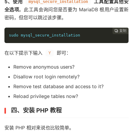
5、使用
工具配置其他安
mysql_secure_installation
全选项
。此工具会询问您是否要为 MariaDB 根用户设置新
密码，但您可以跳过该步骤。
复制
复制
复制
复制
复制
复制
复制
复制
复制
复制
复制
复制
复制
复制
复制
复制
复制

















sudo mysql_secure_installation
在以下提示下输入
即可：
Y
Remove anonymous users?
Disallow root login remotely?
Remove test database and access to it?
Reload privilege tables now?
四、安装 PHP 教程
安装 PHP 相对来说也比较简单。