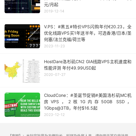
元/月起
2019-12-14
V.PS：#黑五#特价VPS闪购年付€20.23，全
优化线路VPS买1年送半年，可选香港/日本/圣
何塞/法兰克福/荷兰等
2023-11-23
HostDare洛杉矶CN2 GIA线路VPS主机速度和
性能评测 年付49.99USD起
2020-07-27
CloudCone：#圣诞节促销#美国洛杉矶MC机
房VPS，2核1G内存50GB SSD，
1Gbps@3TB，年付$16.5起
2023-12-12