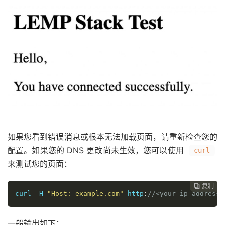
如果您看到错误消息或根本无法加载页面，请重新检查您的
配置。如果您的 DNS 更改尚未生效，您可以使用
curl
来测试您的页面：
复制
复制
复制
复制
复制





curl 
-
H 
"Host: example.com"
 http
:
//<your-ip-address>
一般输出如下：