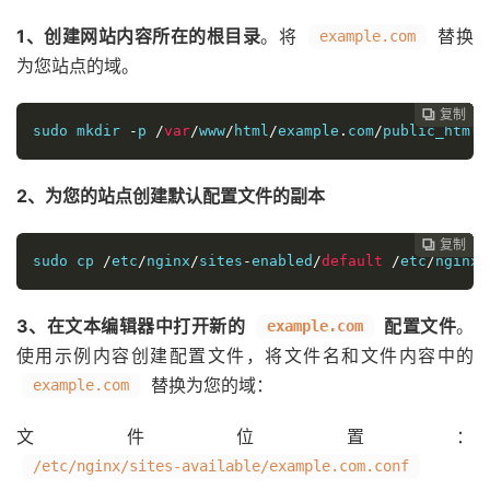
1、创建网站内容所在的根目录
。将
替换
example.com
为您站点的域。
复制
复制
复制
复制
复制
复制
复制
复制
复制
复制
复制
复制
复制
复制














sudo mkdir 
-
p 
/
var
/
www
/
html
/
example
.
com
/
public_html
2、为您的站点创建默认配置文件的副本
复制
复制
复制
复制
复制
复制
复制
复制
复制
复制
复制
复制
复制













sudo cp 
/
etc
/
nginx
/
sites
-
enabled
/
default
/
etc
/
nginx
/
3、在文本编辑器中打开新的
配置文件
。
example.com
使用示例内容创建配置文件，将文件名和文件内容中的
替换为您的域：
example.com
文件位置：
/etc/nginx/sites-available/example.com.conf