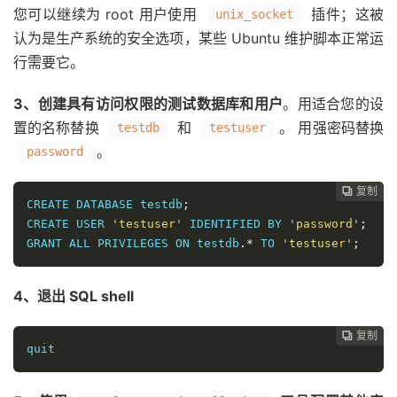
您可以继续为 root 用户使用
插件；这被
unix_socket
认为是生产系统的安全选项，某些 Ubuntu 维护脚本正常运
行需要它。
3、创建具有访问权限的测试数据库和用户
。用适合您的设
置的名称替换
和
。 用强密码替换
testdb
testuser
。
password
复制
复制
复制
复制
复制
复制
复制
复制
复制
复制
复制
复制
复制
复制
复制
复制
复制
复制
复制



















CREATE DATABASE testdb
;
CREATE USER 
'testuser'
 IDENTIFIED BY 
'password'
;
GRANT ALL PRIVILEGES ON testdb
.*
 TO 
'testuser'
;
4、退出 SQL shell
复制
复制
复制
复制
复制
复制
复制
复制
复制
复制
复制
复制
复制
复制
复制
复制
复制
复制


















quit