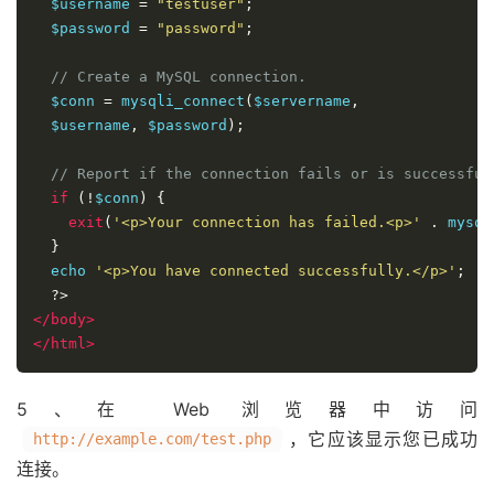
  $username
=
"testuser"
;
  $password
=
"password"
;
// Create a MySQL connection. 
  $conn
=
mysqli_connect
(
$servername
,
  $username
,
$password
);
// Report if the connection fails or is successful
if
(
!
$conn
)
{
exit
(
'<p>Your connection has failed.<p>'
.
mysql
}
  echo
'<p>You have connected successfully.</p>'
;
?>
</body>
</html>
5、在 Web 浏览器中访问
，它应该显示您已成功
http://example.com/test.php
连接。