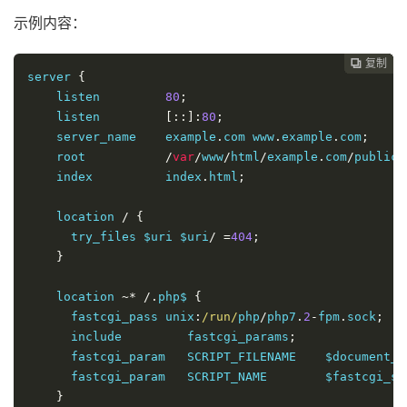
示例内容：
复制
复制
复制
复制
复制
复制
复制
复制
复制
复制
复制
复制












server 
{
    listen         
80
;
    listen         
[::]:
80
;
    server_name    example
.
com www
.
example
.
com
;
    root           
/
var
/
www
/
html
/
example
.
com
/
public_
    index          index
.
html
;
    location 
/
{
      try_files $uri $uri
/
=
404
;
}
    location 
~*
/.
php$ 
{
      fastcgi_pass unix
:
/run/
php
/
php7
.
2
-
fpm
.
sock
;
      include         fastcgi_params
;
      fastcgi_param   SCRIPT_FILENAME    $document_r
      fastcgi_param   SCRIPT_NAME        $fastcgi_sc
}