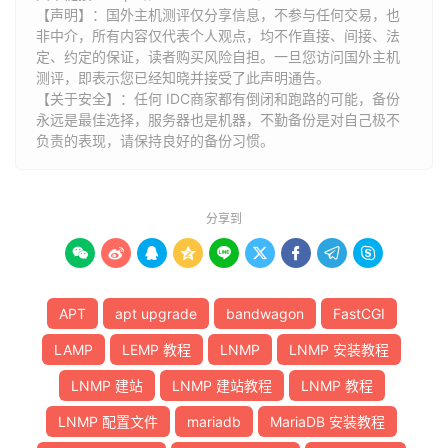
【声明】：国外主机测评仅分享信息，不参与任何交易，也
非中介，所有内容仅代表个人观点，均不作直接、间接、法
定、约定的保证，读者购买风险自担。一旦您访问国外主机
测评，即表示您已经知晓并接受了此声明通告。
【关于安全】：任何 IDC商家都有倒闭和跑路的可能，备份
永远是最佳选择，服务器也是机器，不勤备份是对自己极不
负责的表现，请保持良好的备份习惯。
分享到









APT
apt upgrade
bandwagon
FastCGI
LAMP
LEMP 教程
LNMP
LNMP 安装教程
LNMP 建站
LNMP 建站教程
LNMP 教程
LNMP 配置文件
mariadb
MariaDB 安装教程