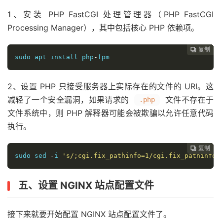
1、安装 PHP FastCGI 处理管理器（PHP FastCGI
Processing Manager），其中包括核心 PHP 依赖项。
复制
复制
复制
复制
复制
复制
复制
复制
复制
复制
复制
复制
复制
复制
复制
复制
















sudo apt install php
-
fpm
2、设置 PHP 只接受服务器上实际存在的文件的 URI。这
减轻了一个安全漏洞，如果请求的
文件不存在于
.php
文件系统中，则 PHP 解释器可能会被欺骗以允许任意代码
执行。
复制
复制
复制
复制
复制
复制
复制
复制
复制
复制
复制
复制
复制
复制
复制















sudo sed 
-
i 
's/;cgi.fix_pathinfo=1/cgi.fix_pathinfo=
五、设置 NGINX 站点配置文件
接下来就要开始配置 NGINX 站点配置文件了。