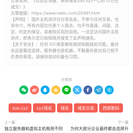
文章名称：《对应区块链：单拼域名dao.xyz一口价10万元
成交！》
文章链接：
https://www.veidc.com/20491.html
【声明】：国外主机测评仅分享信息，不参与任何交易，也
非中介，所有内容仅代表个人观点，均不作直接、间接、法
定、约定的保证，读者购买风险自担。一旦您访问国外主机
测评，即表示您已经知晓并接受了此声明通告。
【关于安全】：任何 IDC商家都有倒闭和跑路的可能，备份
永远是最佳选择，服务器也是机器，不勤备份是对自己极不
负责的表现，请保持良好的备份习惯。
分享到









dao.xyz
xyz域名
域名
域名交易
西部数码
上一篇
下一篇
独立服务器和虚拟主机租用不同
为何大部分企业最终都会选择升