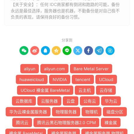
【关于安全】：任何 IDC商家都有倒闭和跑路的可能，备份
永远是最佳选择，服务器也是机器，不勤备份是对自己极不
负责的表现，请保持良好的备份习惯。
分享到









aliyun
aliyun.com
Bare Metal Server
huaweicloud
NVIDIA
tencent
UCloud
UCloud 裸金属 BareMetal
云主机
云存储
云数据库
云服务器
云盘
公有云
华为云
华为云裸金属服务器
物理服务器
物理机
磁盘分区
腾讯云
腾讯云黑石物理服务器2.0 CPM
裸金属
裸金属 BareMetal
裸金属服务器
裸金属服务器 物理机