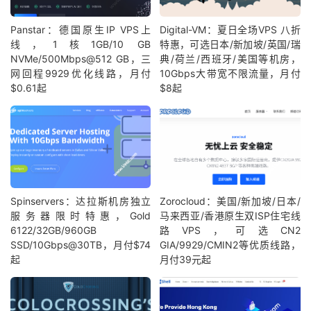
Panstar：德国原生IP VPS上
Digital-VM：夏日全场VPS 八折
线，1核1GB/10 GB
特惠，可选日本/新加坡/英国/瑞
NVMe/500Mbps@512 GB，三
典/荷兰/西班牙/美国等机房，
网回程9929优化线路，月付
10Gbps大带宽不限流量，月付
$0.61起
$8起
Spinservers：达拉斯机房独立
Zorocloud：美国/新加坡/日本/
服务器限时特惠，Gold
马来西亚/香港原生双ISP住宅线
6122/32GB/960GB
路VPS，可选CN2
SSD/10Gbps@30TB，月付$74
GIA/9929/CMIN2等优质线路，
起
月付39元起