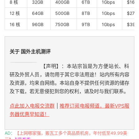
8 核
32GB
400GB
6TB
1Gbps
$168
12 核
64GB
500GB
8TB
1Gbps
$274
16 核
96GB
750GB
9TB
1Gbps
$395
关于 国外主机测评
【声明】：本站宗旨是为方便站长、科
研及外贸人员，请勿用于其它非法用途！站内所有内容
及资源，均来自网络。本站自身不提供任何资源的储存
及下载，若无意侵犯到您的权利，请及时与我们联系。
点此加入电报交流群
|
推荐订阅电报频道，最新VPS服
务器优惠早知道！
AD：
【上网哪家强，搬瓦工多个高品质机房，年付低至49.99美