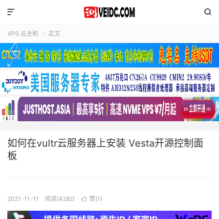


VPS·云主机
正文

如何在vultr云服务器上安装 Vesta开源控制面
板
2021-11-11
阅读(4282)
赞(
1
)
