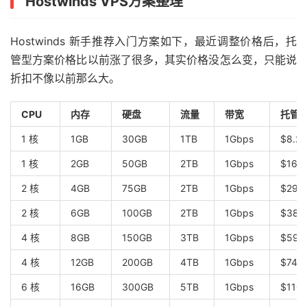
Hostwinds VPS方案整理
Hostwinds 新手推荐入门方案如下，最近调整价格后，托
管型方案价格比以前涨了很多，其实价格没怎么变，只能说
折扣不像以前那么大。
CPU
内存
硬盘
流量
带宽
托管型
1 核
1GB
30GB
1TB
1Gbps
$8.2
1 核
2GB
50GB
2TB
1Gbps
$16.
2 核
4GB
75GB
2TB
1Gbps
$29.
2 核
6GB
100GB
2TB
1Gbps
$38.
4 核
8GB
150GB
3TB
1Gbps
$59.
4 核
12GB
200GB
4TB
1Gbps
$74.
6 核
16GB
300GB
5TB
1Gbps
$110