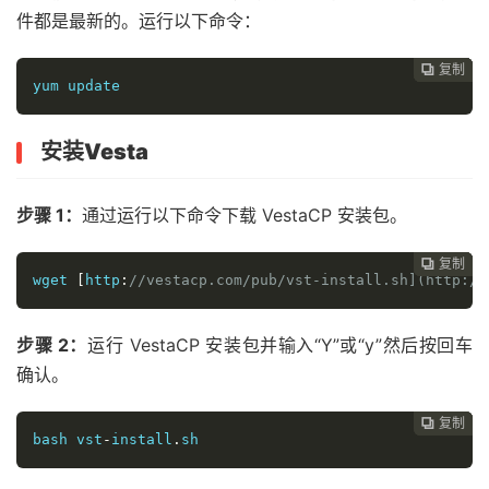
件都是最新的。运行以下命令：
复制
复制
复制
复制
复制





yum update
安装
Vesta
步骤 1：
通过运行以下命令下载 VestaCP 安装包。
复制
复制
复制
复制




wget 
[
http
:
//vestacp.com/pub/vst-install.sh](http://
步骤 2：
运行 VestaCP 安装包并输入“Y”或“y”然后按回车
确认。
复制
复制
复制



bash vst
-
install
.
sh