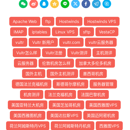









Apache Web
ftp
Hostwinds
Hostwinds VPS
IMAP
iptables
Linux VPS
sftp
VestaCP
vultr
Vultr 新用户
vultr.com
vultr云服务器
Vultr怎么样
Vultr注册
Vultr测评
主机测评
云服务器
伦敦机房怎么样
加拿大多伦多机房
国外主机
国外主机测评
墨西哥机房
德国法兰克福机房
斯德哥尔摩机房
服务器管理
机房测评
法兰克福机房
法国巴黎机房
美国亚特兰大机房
美国芝加哥机房
美国西雅图VPS
美国西雅图机房
美国达拉斯VPS
美国迈阿密机房
荷兰阿姆斯特丹VPS
荷兰阿姆斯特丹机房
西雅图VPS